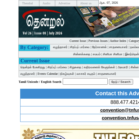
ஆக. 07, 2026
Thendral
Audio
Advertise
About us
Current Issue
|
Previous Issues
|
Author Index
|
Categor
By Category:
எழுத்தாளர்
|
சிறப்புப் பார்வை
|
நேர்காணல்
|
சாதனையாளர்
|
நலம்வ
சின்னக்கதை
|
சமயம்
|
சினிமா சினிமா
|
இளந்தென்
Current Issue
தென்றல் பேசுகிறது
|
சிறப்புப் பார்வை
|
சிறுகதை
|
கதிரவனைக் கேளுங்கள்
|
அலமாரி
|
சின்
எழுத்தாளர்
|
Events Calendar
|
நிகழ்வுகள்
|
வாசகர் கடிதம்
|
சாதனையாளர்
Tamil Unicode / English Search
Contact this Adv
888.477.421
convention@tnfu
convention.tnfus