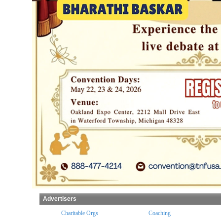
Advertisers
les
Charitable Orgs
Coaching