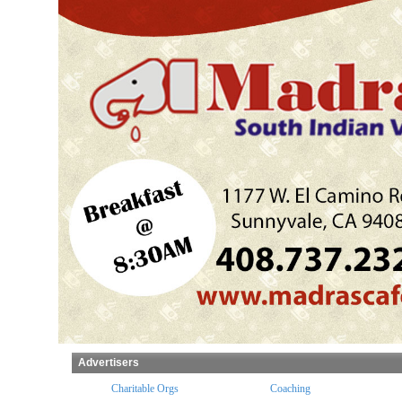
Advertisers
ples
Charitable Orgs
Coaching