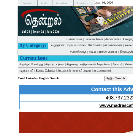
ஆக. 09, 2026
Thendral
Audio
Advertise
About us
Current Issue
|
Previous Issues
|
Author Index
|
Categor
By Category:
எழுத்தாளர்
|
சிறப்புப் பார்வை
|
நேர்காணல்
|
சாதனையாளர்
|
நலம்வ
சின்னக்கதை
|
சமயம்
|
சினிமா சினிமா
|
இளந்தென்
Current Issue
தென்றல் பேசுகிறது
|
சிறப்புப் பார்வை
|
சிறுகதை
|
கதிரவனைக் கேளுங்கள்
|
அலமாரி
|
சின்
எழுத்தாளர்
|
Events Calendar
|
நிகழ்வுகள்
|
வாசகர் கடிதம்
|
சாதனையாளர்
Tamil Unicode / English Search
Contact this Adv
408.737.232
www.madrascaf