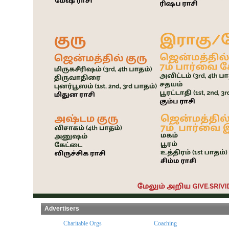
Advertisers
ples
Charitable Orgs
Coaching