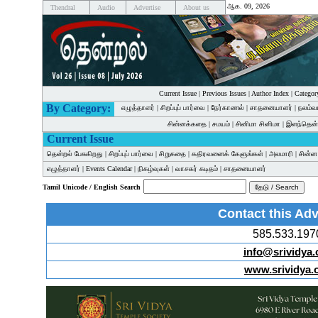
ஆக. 09, 2026
Thendral
Audio
Advertise
About us
Current Issue
|
Previous Issues
|
Author Index
|
Categor
By Category:
எழுத்தாளர்
|
சிறப்புப் பார்வை
|
நேர்காணல்
|
சாதனையாளர்
|
நலம்வ
சின்னக்கதை
|
சமயம்
|
சினிமா சினிமா
|
இளந்தென்
Current Issue
தென்றல் பேசுகிறது
|
சிறப்புப் பார்வை
|
சிறுகதை
|
கதிரவனைக் கேளுங்கள்
|
அலமாரி
|
சின்
எழுத்தாளர்
|
Events Calendar
|
நிகழ்வுகள்
|
வாசகர் கடிதம்
|
சாதனையாளர்
Tamil Unicode / English Search
Contact this Adv
585.533.197
info@srividya.
www.srividya.