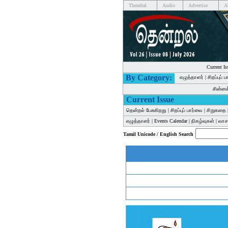
Thendral
Audio
Advertise
A
Current Is
By Category:
எழுத்தாளர்
|
சிறப்புப் 
சின்ன
Current Issue
தென்றல் பேசுகிறது
|
சிறப்புப் பார்வை
|
சிறுகதை
எழுத்தாளர்
|
Events Calendar
|
நிகழ்வுகள்
|
வாசக
Tamil Unicode / English Search