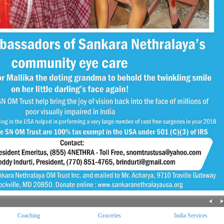
Coaching
Groceries
India Services