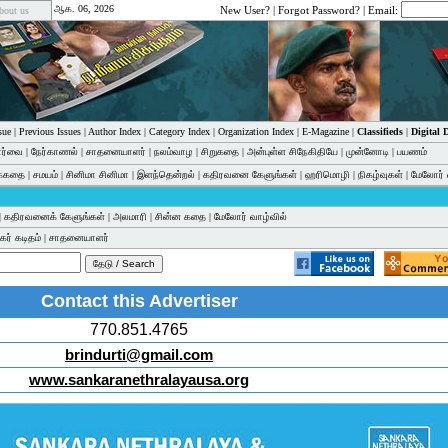
ஆக. 06, 2026
New User?
|
Forgot Password?
| Email:
bout us
sue
|
Previous Issues
|
Author Index
|
Category Index
|
Organization Index
|
E-Magazine
|
Classifieds
|
Digital
பார்வை
|
நேர்காணல்
|
சாதனையாளர்
|
நலம்வாழ
|
சிறுகதை
|
அன்புள்ள சிநேகிதியே
|
முன்னோடி
|
பயணம்
க்கதை
|
சமயம்
|
சினிமா சினிமா
|
இளந்தென்றல்
|
கதிரவனை கேளுங்கள்
|
ஹரிமொழி
|
நிகழ்வுகள்
|
மேலோர் 
|
கதிரவனைக் கேளுங்கள்
|
அலமாரி
|
சின்ன கதை
|
மேலோர் வாழ்வில்
ர் கடிதம்
|
சாதனையாளர்
Contact this Advertiser
770.851.4765
brindurti@gmail.com
www.sankaranethralayausa.org