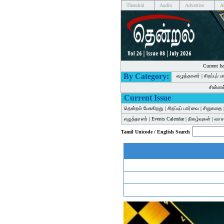
Thendral
Audio
Advertise
A
Current Is
By Category:
எழுத்தாளர்
|
சிறப்புப் 
சின்ன
Current Issue
தென்றல் பேசுகிறது
|
சிறப்புப் பார்வை
|
சிறுகதை
எழுத்தாளர்
|
Events Calendar
|
நிகழ்வுகள்
|
வாசக
Tamil Unicode / English Search