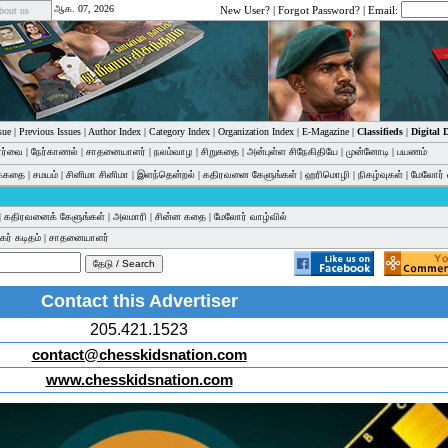
ஆக. 07, 2026
New User?
|
Forgot Password?
| Email:
bout us
sue
|
Previous Issues
|
Author Index
|
Category Index
|
Organization Index
|
E-Magazine
|
Classifieds
|
Digital
பார்வை
|
நேர்காணல்
|
சாதனையாளர்
|
நலம்வாழ
|
சிறுகதை
|
அன்புள்ள சிநேகிதியே
|
முன்னோடி
|
பயணம்
க்கதை
|
சமயம்
|
சினிமா சினிமா
|
இளந்தென்றல்
|
கதிரவனை கேளுங்கள்
|
ஹரிமொழி
|
நிகழ்வுகள்
|
மேலோர் 
|
கதிரவனைக் கேளுங்கள்
|
அலமாரி
|
சின்ன கதை
|
மேலோர் வாழ்வில்
ர் கடிதம்
|
சாதனையாளர்
Contact this Advertiser
205.421.1523
contact@chesskidsnation.com
www.chesskidsnation.com