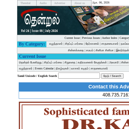
ஆக. 06, 2026
Thendral
Audio
Advertise
About us
Current Issue
|
Previous Issues
|
Author Index
|
Categor
By Category:
எழுத்தாளர்
|
சிறப்புப் பார்வை
|
நேர்காணல்
|
சாதனையாளர்
|
நலம்வ
சின்னக்கதை
|
சமயம்
|
சினிமா சினிமா
|
இளந்தென்
Current Issue
தென்றல் பேசுகிறது
|
சிறப்புப் பார்வை
|
சிறுகதை
|
கதிரவனைக் கேளுங்கள்
|
அலமாரி
|
சின்
எழுத்தாளர்
|
Events Calendar
|
நிகழ்வுகள்
|
வாசகர் கடிதம்
|
சாதனையாளர்
Tamil Unicode / English Search
Contact this Adv
408.735.716