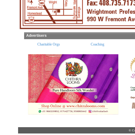
Advertisers
ples
Charitable Orgs
Coaching
© Co