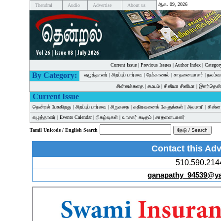
ஆக. 09, 2026
Thendral
Audio
Advertise
About us
Current Issue
|
Previous Issues
|
Author Index
|
Categor
By Category:
எழுத்தாளர்
|
சிறப்புப் பார்வை
|
நேர்காணல்
|
சாதனையாளர்
|
நலம்வ
சின்னக்கதை
|
சமயம்
|
சினிமா சினிமா
|
இளந்தென்
Current Issue
தென்றல் பேசுகிறது
|
சிறப்புப் பார்வை
|
சிறுகதை
|
கதிரவனைக் கேளுங்கள்
|
அலமாரி
|
சின்
எழுத்தாளர்
|
Events Calendar
|
நிகழ்வுகள்
|
வாசகர் கடிதம்
|
சாதனையாளர்
Tamil Unicode / English Search
Contact this Adv
510.590.214
ganapathy_94539@y