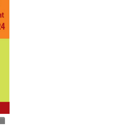
Insurance
IT Training & Placements
Jewelers