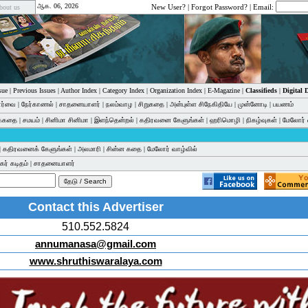
ஆக. 06, 2026
New User?
|
Forgot Password?
| Email:
bout us
sue
|
Previous Issues
|
Author Index
|
Category Index
|
Organization Index
|
E-Magazine
|
Classifieds
|
Digital
பார்வை
|
நேர்காணல்
|
சாதனையாளர்
|
நலம்வாழ
|
சிறுகதை
|
அன்புள்ள சிநேகிதியே
|
முன்னோடி
|
பயணம்
க்கதை
|
சமயம்
|
சினிமா சினிமா
|
இளந்தென்றல்
|
கதிரவனை கேளுங்கள்
|
ஹரிமொழி
|
நிகழ்வுகள்
|
மேலோர் 
|
கதிரவனைக் கேளுங்கள்
|
அலமாரி
|
சின்ன கதை
|
மேலோர் வாழ்வில்
ர் கடிதம்
|
சாதனையாளர்
Contact this Advertiser
510.552.5824
annumanasa@gmail.com
www.shruthiswaralaya.com