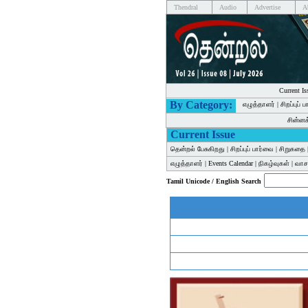
Thendral
Audio
Advertise
A
Current Is
By Category:
எழுத்தாளர்
|
சிறப்புப் 
சின்ன
Current Issue
தென்றல் பேசுகிறது
|
சிறப்புப் பார்வை
|
சிறுகதை
எழுத்தாளர்
|
Events Calendar
|
நிகழ்வுகள்
|
வாசக
Tamil Unicode / English Search