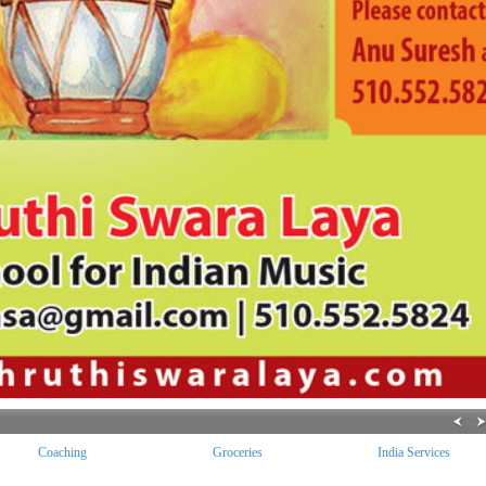
Coaching
Groceries
India Services