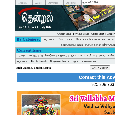
ஆக. 06, 2026
Thendral
Audio
Advertise
About us
Current Issue
|
Previous Issues
|
Author Index
|
Categor
By Category:
எழுத்தாளர்
|
சிறப்புப் பார்வை
|
நேர்காணல்
|
சாதனையாளர்
|
நலம்வ
சின்னக்கதை
|
சமயம்
|
சினிமா சினிமா
|
இளந்தென்
Current Issue
தென்றல் பேசுகிறது
|
சிறப்புப் பார்வை
|
சிறுகதை
|
கதிரவனைக் கேளுங்கள்
|
அலமாரி
|
சின்
எழுத்தாளர்
|
Events Calendar
|
நிகழ்வுகள்
|
வாசகர் கடிதம்
|
சாதனையாளர்
Tamil Unicode / English Search
Contact this Adv
925.209.763