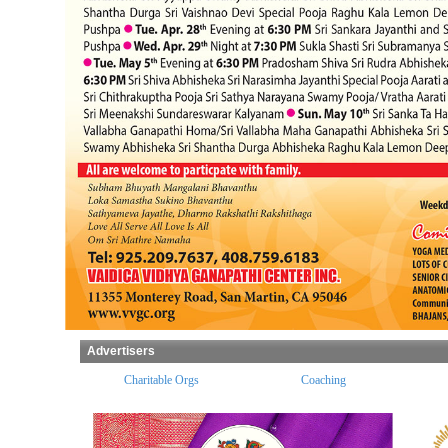
Advertisers
ples
Charitable Orgs
Coaching