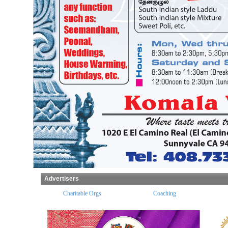
Advertisers
ples
Charitable Orgs
Coaching