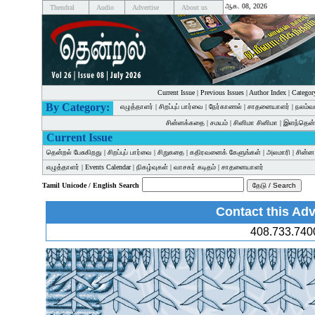
ஆக. 08, 2026
Thendral
Audio
Advertise
About us
Current Issue
|
Previous Issues
|
Author Index
|
Categor
By Category:
எழுத்தாளர்
|
சிறப்புப் பார்வை
|
நேர்காணல்
|
சாதனையாளர்
|
நலம்வ
சின்னக்கதை
|
சமயம்
|
சினிமா சினிமா
|
இளந்தென்
Current Issue
தென்றல் பேசுகிறது
|
சிறப்புப் பார்வை
|
சிறுகதை
|
கதிரவனைக் கேளுங்கள்
|
அலமாரி
|
சின்
எழுத்தாளர்
|
Events Calendar
|
நிகழ்வுகள்
|
வாசகர் கடிதம்
|
சாதனையாளர்
Tamil Unicode / English Search
Contact this Adv
408.733.740