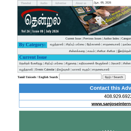
ஆக. 09, 2026
Thendral
Audio
Advertise
About us
Current Issue
|
Previous Issues
|
Author Index
|
Categor
By Category:
எழுத்தாளர்
|
சிறப்புப் பார்வை
|
நேர்காணல்
|
சாதனையாளர்
|
நலம்வ
சின்னக்கதை
|
சமயம்
|
சினிமா சினிமா
|
இளந்தென்
Current Issue
தென்றல் பேசுகிறது
|
சிறப்புப் பார்வை
|
சிறுகதை
|
கதிரவனைக் கேளுங்கள்
|
அலமாரி
|
சின்
எழுத்தாளர்
|
Events Calendar
|
நிகழ்வுகள்
|
வாசகர் கடிதம்
|
சாதனையாளர்
Tamil Unicode / English Search
Contact this Adv
408.929.692
www.sanjoseintern