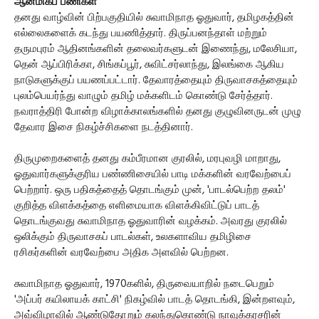
ஆன்மிகப் பணிகள்
தனது வாழ்வின் பிற்பகுதியில் சுவாமிநாத ஓதுவார், தமிழகத்தின்
எல்லைகளைக் கடந்து பயணித்தார். திருப்பனந்தாள் மற்றும்
தருமபுரம் ஆதினங்களின் தலைவர்களுடன் இணைந்து, மலேசியா,
தென் ஆப்பிரிக்கா, சிங்கப்பூர், சுவிட்சர்லாந்து, இலங்கை ஆகிய
நாடுகளுக்குப் பயணப்பட்டார். தேவாரத்தையும் திருவாசகத்தையும்
புலம்பெயர்ந்து வாழும் தமிழ் மக்களிடம் கொண்டு சேர்த்தார்.
நவராத்திரி போன்ற விழாக்காலங்களில் தனது குழுவினருடன் முழு
தேவார இசை நிகழ்ச்சிகளை நடத்தினார்.
திருமுறைகளைத் தனது கம்பீரமான குரலில், மரபுவழி மாறாது,
ஓதுவார்களுக்குரிய பண்ணிசையில் பாடி மக்களின் வரவேற்பைப்
பெற்றார். ஒரு பதிகத்தைத் தொடங்கும் முன், 'பாடல்பெற்ற தலம்'
குறித்த விளக்கத்தை எளிமையாக விளக்கிவிட்டுப் பாடத்
தொடங்குவது சுவாமிநாத ஓதுவாரின் வழக்கம். அவரது குரலில்
ஒலிக்கும் திருவாசகப் பாடல்கள், உலகளாவிய தமிழிசை
ரசிகர்களின் வரவேற்பை அதிக அளவில் பெற்றன.
சுவாமிநாத ஓதுவார், 1970களில், திருவையாறில் நடைபெறும்
'அப்பர் கயிலாயக் காட்சி' நிகழ்வில் பாடத் தொடங்கி, இன்றளவும்,
அவ்விழாவில் ஆண்டுதோறும் கலந்துகொண்டு நாவுக்கரசரின்