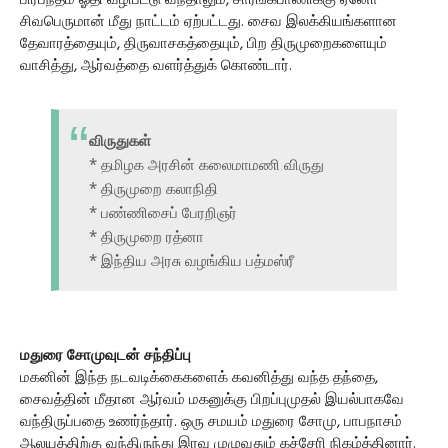
பிரபந்தம் ஓதி வழிபட்டு வந்தாலும், சாரங்கபாணிக்கு ஏனோ
சிவபெருமான் மீது நாட்டம் ஏற்பட்டது. சைவ இலக்கியங்களான
தேவாரத்தையும், திருவாசகத்தையும், பிற திருமுறைகளையும்
வாசித்து, ஆர்வத்தை வளர்த்துக் கொண்டார்.
விருதுகள்
* தமிழக அரசின் கலைமாமணி விருது
* திருமுறை கலாநிதி
* பண்ணிசைப் பேரறிஞர்
* திருமுறை ரத்னா
* இந்திய அரசு வழங்கிய பத்மஸ்ரீ
மதுரை சோமுவுடன் சந்திப்பு
மகனின் இந்த நடவடிக்கைகளைக் கவனித்து வந்த தந்தை,
சைவத்தின் மீதான ஆர்வம் மகனுக்கு பிறப்புமுதல் இயல்பாகவே
வந்திருப்பதை உணர்ந்தார். ஒரு சமயம் மதுரை சோமு, பாபநாசம்
ஆலயத்திற்கு வந்திருந்து இரவு முழுவதும் கச்சேரி நிகழ்த்தினார்.