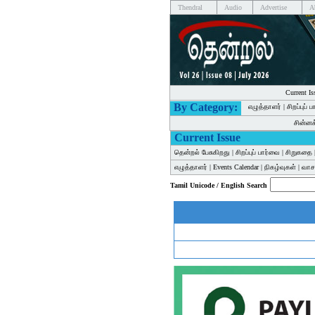
Thendral
Audio
Advertise
A
Current Is
By Category:
எழுத்தாளர்
|
சிறப்புப் 
சின்ன
Current Issue
தென்றல் பேசுகிறது
|
சிறப்புப் பார்வை
|
சிறுகதை
எழுத்தாளர்
|
Events Calendar
|
நிகழ்வுகள்
|
வாசக
Tamil Unicode / English Search