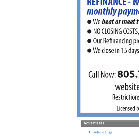
Advertisers
Temples
Charitable Orgs
Coaching