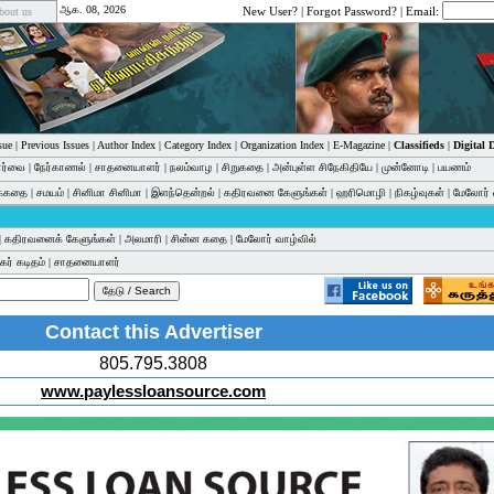
ஆக. 08, 2026
New User?
|
Forgot Password?
| Email:
bout us
sue
|
Previous Issues
|
Author Index
|
Category Index
|
Organization Index
|
E-Magazine
|
Classifieds
|
Digital
பார்வை
|
நேர்காணல்
|
சாதனையாளர்
|
நலம்வாழ
|
சிறுகதை
|
அன்புள்ள சிநேகிதியே
|
முன்னோடி
|
பயணம்
க்கதை
|
சமயம்
|
சினிமா சினிமா
|
இளந்தென்றல்
|
கதிரவனை கேளுங்கள்
|
ஹரிமொழி
|
நிகழ்வுகள்
|
மேலோர் 
|
கதிரவனைக் கேளுங்கள்
|
அலமாரி
|
சின்ன கதை
|
மேலோர் வாழ்வில்
ர் கடிதம்
|
சாதனையாளர்
Contact this Advertiser
805.795.3808
www.paylessloansource.com