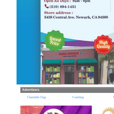
Advertisers
Charitable Orgs
Coaching
Groceries