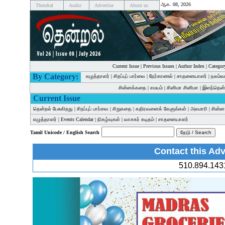
ஆக. 08, 2026
Thendral
Audio
Advertise
About us
Current Issue
|
Previous Issues
|
Author Index
|
Categor
By Category:
எழுத்தாளர்
|
சிறப்புப் பார்வை
|
நேர்காணல்
|
சாதனையாளர்
|
நலம்வ
சின்னக்கதை
|
சமயம்
|
சினிமா சினிமா
|
இளந்தென்
Current Issue
தென்றல் பேசுகிறது
|
சிறப்புப் பார்வை
|
சிறுகதை
|
கதிரவனைக் கேளுங்கள்
|
அலமாரி
|
சின்
எழுத்தாளர்
|
Events Calendar
|
நிகழ்வுகள்
|
வாசகர் கடிதம்
|
சாதனையாளர்
Tamil Unicode / English Search
Contact this Adv
510.894.143