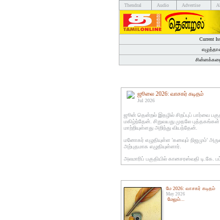
Thendral
Audio
Advertise
A
Current Is
எழுத்தா
சின்னக்கத
ஜூலை 2026: வாசகர் கடிதம்
Jul 2026
ஜூன் தென்றல் இதழில் சிறப்புப் பார்வை ப
மகிழ்ந்தேன். சிறுவயது முதலே புத்தகங்கள்
மாற்றியுள்ளது அறிந்து வியந்தேன்.
மனோகர் எழுதியுள்ள 'கனவும் நிஜமும்' அர
அற்புதமாக எழுதியுள்ளார்.
அலமாரிப் பகுதியில் கானசரஸ்வதி டி.கே. ப
மே 2026: வாசகர் கடிதம்
May 2026
மேலும்...