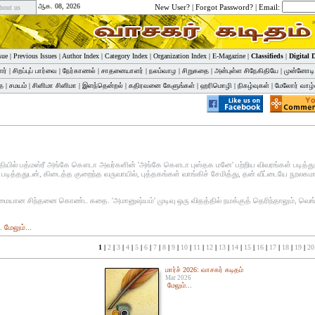
ஆக. 08, 2026
New User?
|
Forgot Password?
| Email:
bout us
sue
|
Previous Issues
|
Author Index
|
Category Index
|
Organization Index
|
E-Magazine
|
Classifieds
|
Digital
ளர்
|
சிறப்புப் பார்வை
|
நேர்காணல்
|
சாதனையாளர்
|
நலம்வாழ
|
சிறுகதை
|
அன்புள்ள சிநேகிதியே
|
முன்னோடி
ை
|
சமயம்
|
சினிமா சினிமா
|
இளந்தென்றல்
|
கதிரவனை கேளுங்கள்
|
ஹரிமொழி
|
நிகழ்வுகள்
|
மேலோர் வாழ்
குதியில் பத்மஸ்ரீ அங்கே கௌடா அவர்களின் 'அங்கே கௌடா புஸ்தக மனே' பற்றிய விவரங்கள் படித்து
 படித்ததுடன், கிடைத்த குறைந்த வருவாயில், புத்தகங்கள் வாங்கிச் சேமித்து, தன் வீட்டையே நூலக
ுமையான சிந்தனை கொண்ட கதை. 'அமானுஷ்யம்' முடிவு ஒரு விதத்தில் நமக்குத் தெரிந்தாலும், வெங
ட்
மேலும்...
1 |
2
|
3
|
4
|
5
|
6
|
7
|
8
|
9
|
10
|
11
|
12
|
13
|
14
|
15
|
16
|
17
|
18
|
19
|
20
மார்ச் 2026: வாசகர் கடிதம்
Mar 2026
மேலும்...