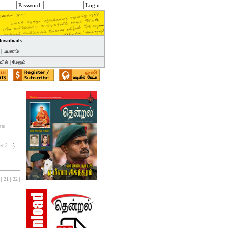
Password:
Login
 Downloads
|
பயணம்
வில்
|
மேலும்
மாக
்கடேஷ்
|
21
|
22
|