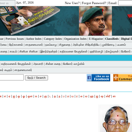
ஆக. 07, 2026
New User?
|
Forgot Password?
| Email:
bout us
sue
|
Previous Issues
|
Author Index
|
Category Index
|
Organization Index
|
E-Magazine
|
Classifieds
|
Digital
பார்வை
|
நேர்காணல்
|
சாதனையாளர்
|
நலம்வாழ
|
சிறுகதை
|
அன்புள்ள சிநேகிதியே
|
முன்னோடி
|
பயணம்
க்கதை
|
சமயம்
|
சினிமா சினிமா
|
இளந்தென்றல்
|
கதிரவனை கேளுங்கள்
|
ஹரிமொழி
|
நிகழ்வுகள்
|
மேலோர் 
|
கதிரவனைக் கேளுங்கள்
|
அலமாரி
|
சின்ன கதை
|
மேலோர் வாழ்வில்
ர் கடிதம்
|
சாதனையாளர்
|
|
|
|
|
|
|
|
|
|
|
|
|
|
|
|
|
|
|
|
|
|
|
ஊ
எ
ஏ
ஐ
ஒ
ஓ
ஔ
க
ச
ஞ
ட
த
ந
ப
ம
ய
ர
ல
வ
ஹ
ஜ
ஷ
ஸ்ரீ
ஸ