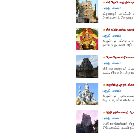
ஸ்ரீ பிறவி மருந்தீஸ்வ
பகுதி: சமயம்
திருவாரூர் மாவட்டம் 
அரக்கனைக் கொன்று அர
ஸ்ரீ சுப்பிரமணிய சுவ
பகுதி: சமயம்
அருள்மிகு சுப்பிரமண
தண்டாயுதபாணி. அம்பாள்
பிரம்மதேசம் ஸ்ரீ கைல
பகுதி: சமயம்
ஸ்ரீ கைலாசநாதர் ஆலயம
தலம், தீர்த்தம் என்று 
அருள்மிகு முருடேஸ்வரர
பகுதி: சமயம்
அருள்மிகு முருடேஸ்வரர
அடி உயரமுள்ள சிவபெரு
ஆதி ரத்னேஸ்வரர் ஆ
பகுதி: சமயம்
ஆதி ரத்னேஸ்வரர் திரு
சிநேஹவல்லி. தலவிருட்சம