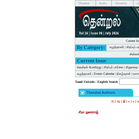
Thendral
Audio
Advertise
A
Current Is
By Category:
எழுத்தாளர்
|
சிறப்புப் 
சின்ன
Current Issue
தென்றல் பேசுகிறது
|
சிறப்புப் பார்வை
|
சிறுகதை
எழுத்தாளர்
|
Events Calendar
|
நிகழ்வுகள்
|
வாசக
Tamil Unicode / English Search
Thendral Authors
|
|
|
|
|
அ
ஆ
இ
ஈ
உ
சீதா துரைராஜ்