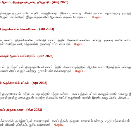
- (Aug 2023)
ரர் ஆலயம், திருத்துறைப்பூண்டி, தமிழ்நாடு
திருத்துறைப்பூண்டியில் பிறவி மருந்தீஸ்வரர் ஆலயம் உள்ளது. சிவபெருமான் கஜசம்ஹார மூர்த்த
ுள் பாலிக்கிறார். இது பக்தர்களின் ஆணவம், கர்வம், பொறாமை...
மேலும்...
- (Jul 2023)
ாமி திருக்கோவில், சென்னிமலை
ிய சுவாமி திருக்கோவில், ஈரோடு மாவட்டத்தில் சென்னிமலையில் உள்ளது. மூலவர் சுப்பிரமணிய
: அமிர்தவல்லி, சுந்தரவல்லி. தலவிருட்சம்: புளியமரம்.
மேலும்...
- (Jun 2023)
ாசநாதர் ஆலயம், பிரம்மதேசம்
், தமிழ்நாட்டின் திருநெல்வேலி மாவட்டத்தில் அம்பாசமுத்திரம் அருகே பிரம்மதேசத்தில் உள்ளது. 
பலவகை சிறப்புகளும் பெற்றது. மூலவர்: ஸ்ரீ கைலாசநாதர்.
மேலும்...
- (Apr 2023)
் திருக்கோவில், பட்கல்
் திருக்கோவில், கர்நாடக மாநிலத்தில் உத்தர கன்னட மாவட்டத்தில், பட்கல் என்னும் ஊரில் உள்ளது. 
மான் நான்கு கைகளுடன் அமர்ந்த நிலையில் காட்சி தருகிறார். உலகில் இரண்டாவது பெரிய சிவன்...
- (Mar 2023)
லயம், திருவாடானை
க்கோவில், தமிழ்நாட்டின் ராமநாதபுரம் மாவட்டத்தில், திருவாடானையில் உள்ளது. ஆதி ரத்னேஸ்வரர்.
்: வில்வம். தீர்த்தம்: சூரிய புஷ்கரணி.
மேலும்...