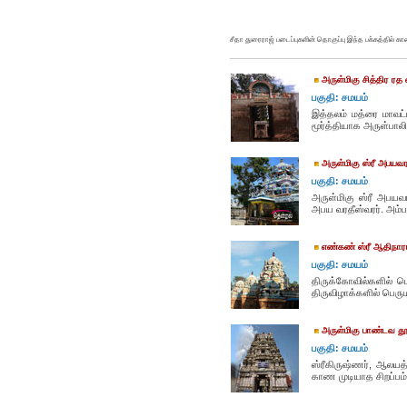
சீதா துரைராஜ் படைப்புகளின் தொகுப்பு இந்த பக்கத்தில் க
அருள்மிகு சித்திர ரத
பகுதி: சமயம்
இத்தலம் மத்ரை மாவட்
மூர்த்தியாக அருள்பாலிக
அருள்மிகு ஸ்ரீ அபயவர
பகுதி: சமயம்
அருள்மிகு ஸ்ரீ அபயவர
அபய வரதீஸ்வரர். அம்பா
எண்கண் ஸ்ரீ ஆதிநார
பகுதி: சமயம்
திருக்கோவில்களில் பெ
திருவிழாக்களில் பெரும
அருள்மிகு பாண்டவ தூத
பகுதி: சமயம்
ஸ்ரீகிருஷ்ணர், ஆலயத
காண முடியாத சிறப்பம்