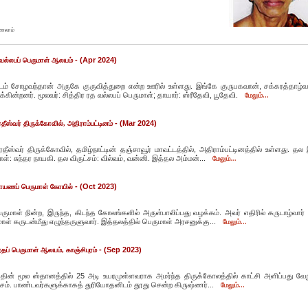
ாணலாம்
- (Apr 2024)
 வல்லபப் பெருமாள் ஆலயம்
டம் சோழவந்தான் அருகே குருவித்துறை என்ற ஊரில் உள்ளது. இங்கே குருபகவான், சக்கரத்தாழ்வார
்கின்றனர். மூலவர்: சித்திர ரத வல்லபப் பெருமாள்; தாயார்: ஸ்ரீதேவி, பூதேவி.
மேலும்...
- (Mar 2024)
தீஸ்வர் திருக்கோவில், அதிராம்பட்டினம்
தீஸ்வர் திருக்கோவில், தமிழ்நாட்டின் தஞ்சாவூர் மாவட்டத்தில், அதிராம்பட்டினத்தில் உள்ளது. த
ள்: சுந்தர நாயகி. தல விருட்சம்: வில்வம், வன்னி. இத்தல அம்மன்...
மேலும்...
- (Oct 2023)
ாயணப் பெருமாள் கோயில்
ருமாள் நின்ற, இருந்த, கிடந்த கோலங்களில் அருள்பாலிப்பது வழக்கம். அவர் எதிரில் கருடாழ்வார் இ
ாள் கருடன்மீது எழுந்தருளுவார். இத்தலத்தில் பெருமாள் அரசனுக்கு...
மேலும்...
- (Sep 2023)
ப் பெருமாள் ஆலயம், காஞ்சிபுரம்
்தின் மூல ஸ்தானத்தில் 25 அடி உயரமுள்ளவராக அமர்ந்த திருக்கோலத்தில் காட்சி அளிப்பது வேற
சம். பாண்டவர்களுக்காகத் துரியோதனிடம் தூது சென்ற கிருஷ்ணர்...
மேலும்...