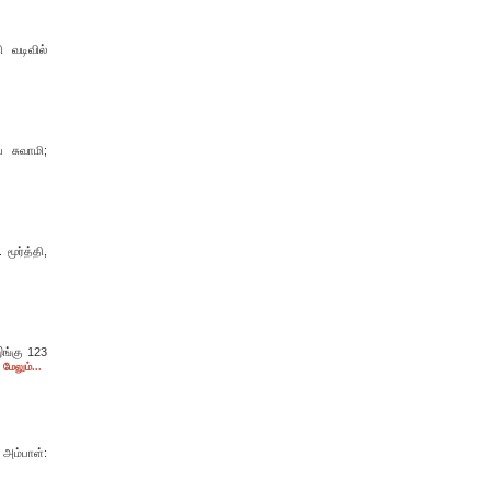
ி வடிவில்
 சுவாமி;
மூர்த்தி,
இங்கு 123
மேலும்...
 அம்பாள்: