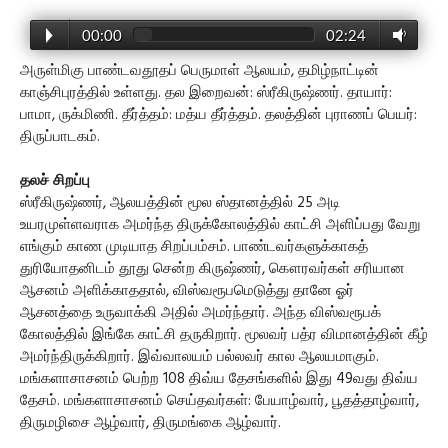
00:00
02:24
அருள்மிகு பாண்டவதூதப் பெருமாள் ஆலயம், தமிழ்நாட்டின்
காஞ்சிபுரத்தில் உள்ளது. தல இறைவன்: ஸ்ரீகிருஷ்ணர். தாயார்:
பாமா, ருக்மிணி. தீர்த்தம்: மத்ய தீர்த்தம். தலத்தின் புராணப் பெயர்:
திருப்பாடகம்.
தலச் சிறப்பு
ஸ்ரீகிருஷ்ணர், ஆலயத்தின் மூல ஸ்தானத்தில் 25 அடி
உயரமுள்ளவராக அமர்ந்த திருக்கோலத்தில் காட்சி அளிப்பது வேறு
எங்கும் காண முடியாத சிறப்பம்சம். பாண்டவர்களுக்காகத்
துரியோதனிடம் தூது சென்ற கிருஷ்ணர், கௌரவர்கள் சரியான
ஆசனம் அளிக்காததால், விஸ்வரூபமெடுத்து தானே ஓர்
ஆசனத்தை உருவாக்கி அதில் அமர்ந்தார். அந்த விஸ்வரூபக்
கோலத்தில் இங்கே காட்சி தருகிறார். மூலவர் பத்ர விமானத்தின் கீழ்
அமர்ந்திருக்கிறார். இவ்வாலயம் பல்லவர் கால ஆலயமாகும்.
மங்களாசாசனம் பெற்ற 108 திவ்ய தேசங்களில் இது 49வது திவ்ய
தேசம். மங்களாசாசனம் செய்தவர்கள்: பேயாழ்வார், பூதத்தாழ்வார்,
திருமழிசை ஆழ்வார், திருமங்கை ஆழ்வார்.