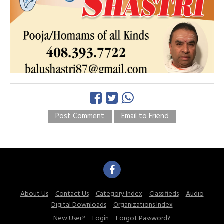
Post Comment
Email to Friend
About Us
Contact Us
Category Index
Classifieds
Audio
Digital Downloads
Organizations Index
New User?
Login
Forgot Password?