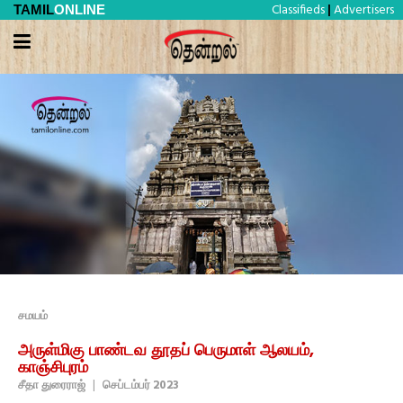
Classifieds
Advertisers
TAMIL
ONLINE
|
சமயம்
அருள்மிகு பாண்டவ தூதப் பெருமாள் ஆலயம்,
காஞ்சிபுரம்
சீதா துரைராஜ்
|
செப்டம்பர் 2023