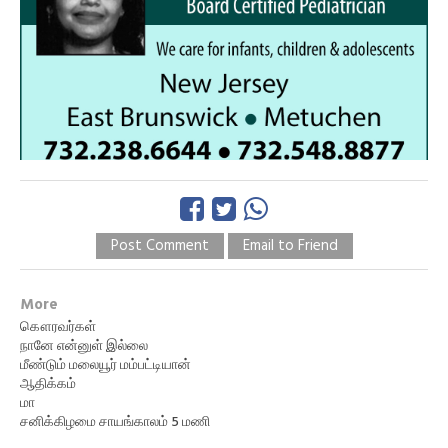
Post Comment
Email to Friend
More
கௌரவர்கள்
நானே என்னுள் இல்லை
மீண்டும் மலையூர் மம்பட்டியான்
ஆதிக்கம்
மா
சனிக்கிழமை சாயங்காலம் 5 மணி