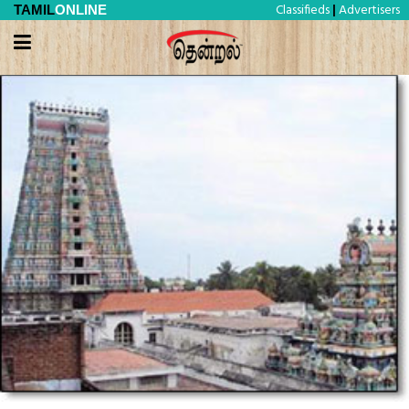
Classifieds
Advertisers
TAMIL
ONLINE
|