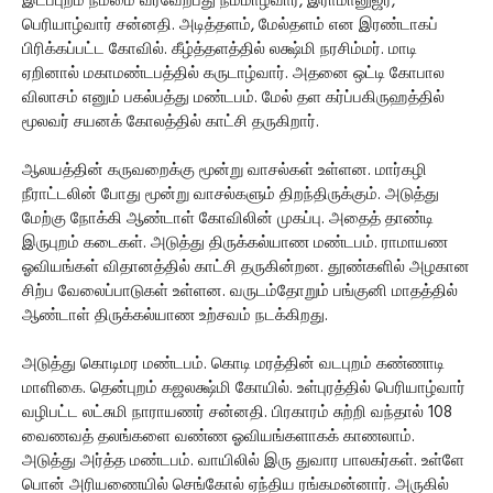
இடப்புறம் நம்மை வரவேற்பது நம்மாழ்வார், இராமானுஜர்,
பெரியாழ்வார் சன்னதி. அடித்தளம், மேல்தளம் என இரண்டாகப்
பிரிக்கப்பட்ட கோவில். கீழ்த்தளத்தில் லக்ஷ்மி நரசிம்மர். மாடி
ஏறினால் மகாமண்டபத்தில் கருடாழ்வார். அதனை ஒட்டி கோபால
விலாசம் எனும் பகல்பத்து மண்டபம். மேல் தள கர்ப்பகிருஹத்தில்
மூலவர் சயனக் கோலத்தில் காட்சி தருகிறார்.
ஆலயத்தின் கருவறைக்கு மூன்று வாசல்கள் உள்ளன. மார்கழி
நீராட்டலின் போது மூன்று வாசல்களும் திறந்திருக்கும். அடுத்து
மேற்கு நோக்கி ஆண்டாள் கோவிலின் முகப்பு. அதைத் தாண்டி
இருபுறம் கடைகள். அடுத்து திருக்கல்யாண மண்டபம். ராமாயண
ஓவியங்கள் விதானத்தில் காட்சி தருகின்றன. தூண்களில் அழகான
சிற்ப வேலைப்பாடுகள் உள்ளன. வருடம்தோறும் பங்குனி மாதத்தில்
ஆண்டாள் திருக்கல்யாண உற்சவம் நடக்கிறது.
அடுத்து கொடிமர மண்டபம். கொடி மரத்தின் வடபுறம் கண்ணாடி
மாளிகை. தென்புறம் கஜலக்ஷ்மி கோயில். உள்புரத்தில் பெரியாழ்வார்
வழிபட்ட லட்சுமி நாராயணர் சன்னதி. பிரகாரம் சுற்றி வந்தால் 108
வைணவத் தலங்களை வண்ண ஓவியங்களாகக் காணலாம்.
அடுத்து அர்த்த மண்டபம். வாயிலில் இரு துவார பாலகர்கள். உள்ளே
பொன் அரியணையில் செங்கோல் ஏந்திய ரங்கமன்னார். அருகில்