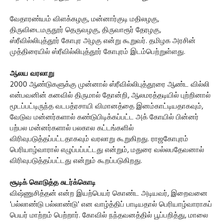
வேதாரண்யம் விளக்கழகு, மன்னார்குடி மதிலழகு,
திருவிடைமருதூர் தெருவழகு, திருவாரூர் தேரழகு,
ஸ்ரீவில்லிபுத்தூர் கோபுர அழகு என்று கூறுவர். தமிழக அரசின்
முத்திரையில் ஸ்ரீவில்லிபுத்தூர் கோபுரம் இடம்பெற்றுள்ளது.
ஆலய வரலாறு
2000 ஆண்டுகளுக்கு முன்னால் ஸ்ரீவில்லிபுத்தூரை ஆண்ட வில்லி
என்பவனின் கனவில் திருமால் தோன்றி, ஆலமரத்தடியில் புற்றினால்
மூடப்பட்டிருந்த வடபத்ரசாயி விமானத்தை இனம்காட்டியதாகவும்,
வேடுவ மன்னர்களால் கண்டுபிடிக்கப்பட்ட அக் கோயில் பின்னர்
பற்பல மன்னர்களால் பலகால கட்டங்களில்
விரிவுபடுத்தப்பட்டதாகவும் வரலாறு கூறுகிறது. ராஜகோபுரம்
பெரியாழ்வாரால் எழுப்பப்பட்டது என்றும், மதுரை வல்லபதேவனால்
விரிவுபடுத்தப்பட்டது என்றும் கூறப்படுகிறது.
சூடிக் கொடுத்த சுடர்க்கொடி
விஷ்ணுசித்தன் என்ற இயற்பெயர் கொண்ட அடியவர், இறைவனை
'பல்லாண்டு பல்லாண்டு' என வாழ்த்திப் பாடியதால் பெரியாழ்வாராகப்
பெயர் மாற்றம் பெற்றார். கோவில் நந்தவனத்தில் பூப்பறித்து, மாலை