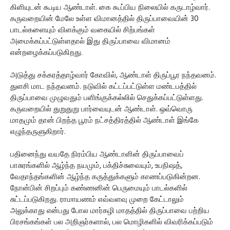
கிளியுடன் கூடிய ஆண்டாள். கை கூப்பிய நிலையில் கருடாழ்வார்.
கருவறையின் மேலே உள்ள விமானத்தில் திருப்பாவையின் 30
பாடல்களையும் விளக்கும் வகையில் சிற்பங்கள்
அமைக்கப்பட்டுள்ளதால் இது திருப்பாவை விமானம்
என்றழைக்கப்படுகிறது.
அடுத்து சக்கரத்தாழ்வார் கோவில், ஆண்டாள் திருப்பூர நந்தவனம்.
துளசி மாட நந்தவனம். நடுவில் கட்டப்பட்டுள்ள மண்டபத்தில்
திருப்பாவை முழுவதும் பளிங்குக்கல்லில் செதுக்கப்பட்டுள்ளது.
கருவறையில் துறுதுறு பார்வையுடன் ஆண்டாள். ஒவ்வொரு
மாதமும் தான் பிறந்த பூரம் நட்சத்திரத்தில் ஆண்டாள் இங்கே
எழுந்தருளுகிறார்.
பதினைந்து வயதே நிரம்பிய ஆண்டாளின் திருப்பாவைப்
பாசுரங்களில் ஆழ்ந்த நயமும், பக்திச்சுவையும், உபநிஷத்,
வேதாந்தங்களின் ஆழ்ந்த கருத்துக்களும் காணப்படுகின்றன.
நோன்பின் சிறப்பும் கண்ணனின் பெருமையும் பாடல்களில்
சுட்டப்படுகிறது. ராமாயணம் எவ்வளவு முறை கேட்டாலும்
அலுக்காது என்பது போல மார்கழி மாதத்தில் திருப்பாவை பற்றிய
பிரசங்கங்கள் பல அறிஞர்களால், பல மொழிகளில் விவரிக்கப்படும்