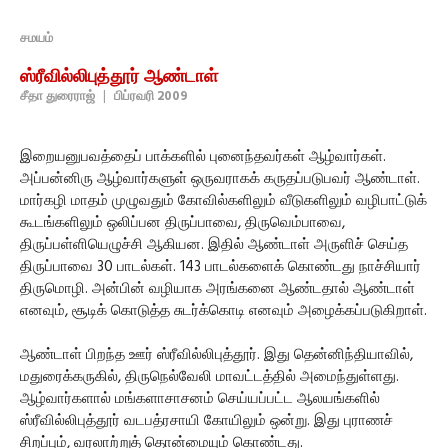
சமயம்
ஸ்ரீவில்லிபுத்தூர் ஆண்டாள்
சீதா துரைராஜ்
|
பிப்ரவரி 2009
இறையனுபவத்தைப் பாக்களில் புனைந்தவர்கள் ஆழ்வார்கள்.
அப்பன்னிரு ஆழ்வார்களுள் ஒருவராகக் கருதப்படுபவர் ஆண்டாள்.
மார்கழி மாதம் முழுவதும் கோவில்களிலும் வீடுகளிலும் வழிபாட்டுக்
கூடங்களிலும் ஒலிப்பன திருப்பாவை, திருவெம்பாவை,
திருப்பள்ளியெழுச்சி ஆகியன. இதில் ஆண்டாள் அருளிச் செய்த
திருப்பாவை 30 பாடல்கள். 143 பாடல்களைக் கொண்டது நாச்சியார்
திருமொழி. அன்பின் வழியாக அரங்கனை ஆண்டதால் ஆண்டாள்
எனவும், சூடிக் கொடுத்த சுடர்க்கொடி எனவும் அழைக்கப்படுகிறாள்.
ஆண்டாள் பிறந்த ஊர் ஸ்ரீவில்லிபுத்தூர். இது தென்னிந்தியாவில்,
மதுரைக்கருகில், திருநெல்வேலி மாவட்டத்தில் அமைந்துள்ளது.
ஆழ்வார்களால் மங்களாசாசனம் செய்யப்பட்ட ஆலயங்களில்
ஸ்ரீவில்லிபுத்தூர் வடபத்ரசாயி கோயிலும் ஒன்று. இது புராணச்
சிறப்பும், வரலாற்றுத் தொன்மையும் கொண்டது.