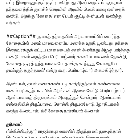
கட்டி இறைவனுக்குச் சூட்டி மகிழ்வது அவர் வழக்கம். ஒருநாள்
நந்தவனத்தில் துளசிச் செடியின் அடியில் பெண் மகவு ஒன்றைக்
கண்டு, அதற்கு ‘கோதை' என பெயர் சூட்டி அன்புடன் வளர்த்து
வந்தார்.
##Caption## ஞானத் தந்தையின் அரவணைப்பில் வளர்ந்த
கோதையின் மனம் மாலவனையே மணக்க உறுதி பூண்டது. தந்தை
இறைவர்க்குக் கட்டிய மாலையைத் தான் அணிந்து அழகு பார்த்தது
கண்டு மனம் வருந்திய பெரியாழ்வார் கனவில் மாலவன் தோன்றி,
‘கோதை சூடித் தந்த மாலையே தமக்கு உகந்தது, கோதையே
தமக்குத் தகுந்தவள்' என்று கூற, பெரியாழ்வார் அகமகிழ்ந்தார்.
ஆண்டாள், தான் கனாக்கண்டபடி காத்திருந்தாள் கண்ணனை
மணம் புரிவதற்காக. பின் அரங்கன் ஆணைகேட்டு பெரியாழ்வார்
ஆண்டாளைத் திருவரங்கம் அழைத்துச் சென்றார். ஆண்டவன்
சன்னதியில் திருப்பாவை சொல்லி திருமாலோடு ஜோதியாகக்
கலந்த ஆண்டாள், ஸ்ரீ கோதை நாச்சியார் ஆனாள்.
தரிசனம்
ஸ்ரீவில்லிபுத்தூர் ராஜகோபுர வாசலில் இருந்து உள் நுழைந்தால்