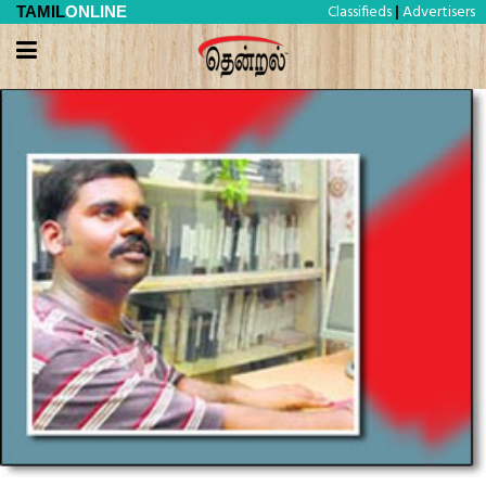
Classifieds
Advertisers
TAMIL
ONLINE
|