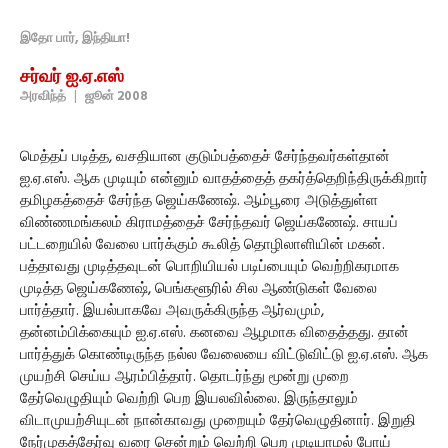
இதோ பார், இந்தியா!
சர்வர் ஐ.ஏ.எஸ்
அரவிந்த்
|
ஜூன் 2008
மெத்தப் படித்த, வசதியான குடும்பத்தைச் சேர்ந்தவர்கள்தான்
ஐ.ஏ.எஸ். ஆக முடியும் என்னும் வாதத்தைத் தகர்த்தெறிந்திருக்கிறார்
தமிழகத்தைச் சேர்ந்த ஜெய்கணேஷ். ஆம்பூரை அடுத்துள்ள
விண்ணமங்கலம் கிராமத்தைச் சேர்ந்தவர் ஜெய்கணேஷ். சாயப்
பட்டறையில் வேலை பார்க்கும் கூலித் தொழிலாளியின் மகன்.
பத்தாவது முடித்தவுடன் பொறியியல் படிப்பையும் வெற்றிகரமாக
முடித்த ஜெய்கணேஷ், பெங்களூரில் சில ஆண்டுகள் வேலை
பார்த்தார். இயல்பாகவே அவருக்கிருந்த ஆர்வமும்,
தன்னம்பிக்கையும் ஐ.ஏ.எஸ். கனவை ஆழமாக விதைத்தது. தான்
பார்த்துக் கொண்டிருந்த நல்ல வேலையை விட்டுவிட்டு ஐ.ஏ.எஸ். ஆக
முயற்சி செய்ய ஆரம்பித்தார். தொடர்ந்து மூன்று முறை
தேர்வெழுதியும் வெற்றி பெற இயலவில்லை. இருந்தாலும்
விடாமுயற்சியுடன் நான்காவது முறையும் தேர்வெழுதினார். இறுதி
நேர்முகத்தேர்வு வரை சென்றும் வெற்றி பெற முடியாமல் போய்