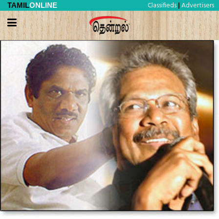
Classifieds
Advertisers
TAMIL
ONLINE
|