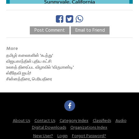
Post Comment
Email to Friend
More
தமிழர் கலைகளின் 'கூத்து'
விஜயகாந்தின் புதிய கட்சி
உலகத் திரைப்பட விழாவில் 'விருமாண்டி'
ஸ்ரீதேவி ஐயர்!
சின்னத்திரை, பெரியதிரை
About Us
Contact Us
Category Index
Classifieds
Audio
Digital Downloads
Organizations Index
New User?
Login
Forgot Password?