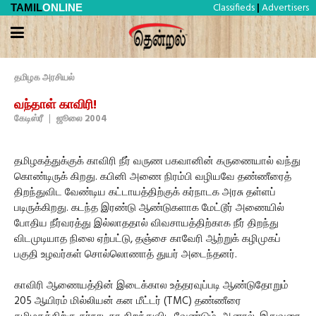
Classifieds
Advertisers
TAMIL
ONLINE
|
தமிழக அரசியல்
வந்தாள் காவிரி!
கேடிஸ்ரீ
|
ஜூலை 2004
தமிழகத்துக்குக் காவிரி நீர் வருண பகவானின் கருணையால் வந்து
கொண்டிருக் கிறது. கபினி அணை நிரம்பி வழியவே தண்ணீரைத்
திறந்துவிட வேண்டிய கட்டாயத்திற்குக் கர்நாடக அரசு தள்ளப்
படிருக்கிறது. கடந்த இரண்டு ஆண்டுகளாக மேட்டூர் அணையில்
போதிய நீர்வரத்து இல்லாததால் விவசாயத்திற்காக நீர் திறந்து
விடமுடியாத நிலை ஏற்பட்டு, தஞ்சை காவேரி ஆற்றுக் கழிமுகப்
பகுதி உழவர்கள் சொல்லொணாத் துயர் அடைந்தனர்.
காவிரி ஆணையத்தின் இடைக்கால உத்தரவுப்படி ஆண்டுதோறும்
205 ஆயிரம் மில்லியன் கன மீட்டர் (TMC) தண்ணீரை