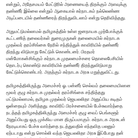
என்றும், அதேசமயம் மேட்டூரில் அணையைத் திறக்கும் அளவுக்கு
தண்ணீர் இல்லை என்றும் ஆகையால் கர்நாடகம் நல்லெண்ண
அடிப்படையில் தண்ணீரைத் திறந்துவிடலாம் என்று தெரிவித்தது.
அதுமட்டுமல்லாமல் தமிழகத்தில் உள்ள ஜனநாயக முற்போக்குக்
கூட்டணித் தலைவர்கள் துரைமுருகன் தலைமையில் கர்நாடக
முதல்வர் தரம்சிங்கை நேரில் சந்தித்துக் காவிரியில் தண்ணீர்
திறந்து விடுமாறு கேட்டுக் கொண்டனர். பிரதமர்
மன்மோகன்சிங்கும் கர்நாடக முதலமைச்சரை தொலைபேசியில்
தொடர்பு கொண்டு காவிரியில் தண்ணீர் திறந்துவிடுமாறு
கேட்டுக்கொண்டார். அதற்கும் கர்நாடக அரசு மறுத்துவிட்டது.
தமிழகத்திலிருந்து அமைச்சர் ஓ. பன்னீர் செல்வம் தலைமையிலான
மூவர் குழு கர்நாடக முதல்வர் தரம்சிங்கை சந்தித்தது
மட்டுமல்லாமல், தமிழக முதல்வர் ஜெயலலிதா அனுப்பிய கடிதம்
ஒன்றையும் அளித்தது. காவிரிப் பிரச்சனையில் பேச்சுவார்த்தை
நடத்தத் தமிழகத்திலிருந்து அமைச்சர் குழு வைப் பெங்களூர்
அனுப்பியது ஒரு முக்கிய மான திருப்பமாகும். கர்நாடக அரசுடன்
நேரடியாகப் பேச்சு வார்த்தை நடத்துவதில் எந்தவித பலனும்
ஏற்படாது என்று சொல்லி வந்த ஜெயலலிதா அரசு இப்போது தன்