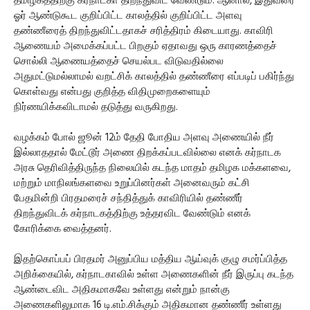
தமிழகத்திற்கு கர்நாடகா திறந்துவிட வேண்டும். ஆனால், இதுவரை
ஓர் ஆண்டுகூட குறிப்பிட்ட காலத்தில் குறிப்பிட்ட அளவு
தண்ணீரைத் திறந்துவிட்டதாகச் சரித்திரம் கிடையாது. காவிரி
ஆணையம் அமைக்கப்பட்ட பிறகும் ஏதாவது ஒரு காரணத்தைச்
சொல்லி ஆணையத்தைச் செயல்பட விடுவதில்லை
அதுமட்டுமல்லாமல் வறட்சிக் காலத்தில் தண்ணீரை எப்படிப் பகிர்ந்து
கொள்வது என்பது குறித்த விதிமுறைகளையும்
நிர்ணயிக்கவிடாமல் தடுத்து வருகிறது.
வழக்கம் போல் ஜூன் 12ம் தேதி போதிய அளவு அணையில் நீர்
இல்லாததால் மேட்டூர் அணை திறக்கப்படவில்லை எனக் கர்நாடக
அரசு தெரிவித்திருந்த நிலையில் கடந்த மாதம் தமிழக மக்களவை,
மற்றும் மாநிலங்களவை உறுப்பினர்கள் அனைவரும் கட்சி
பேதமின்றி பிரதமரைச் சந்தித்துக் காவிரியில் தண்ணீர்
திறந்துவிடக் கர்நாடகத்திற்கு உத்தரவிட வேண்டும் எனக்
கோரிக்கை வைத்தனர்.
இதற்கொப்பப் பிரதமர் அனுப்பிய மத்திய ஆய்வுக் குழு சமர்ப்பித்த
அறிக்கையில், கர்நாடகாவில் உள்ள அணைகளின் நீர் இருப்பு கடந்த
ஆண்டைவிட அதிகமாகவே உள்ளது என்றும் நான்கு
அணைகளிலுமாக 16 டி.எம்.சிக்கும் அதிகமான தண்ணீர் உள்ளது