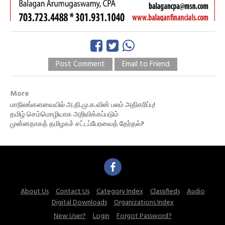
Post Comment
Email to Friend
More
மாநிலங்களவையில் அ.தி.மு.க.வின் பலம் அதிகரிப்பு!
தமிழ் செம்மொழியாக அறிவிக்கப்படும்
முன்னதாகத் தமிழகச் சட்டப்பேரவைத் தேர்தல்?
About Us
Contact Us
Category Index
Classifieds
Audio
Digital Downloads
Organizations Index
New User?
Login
Forgot Password?