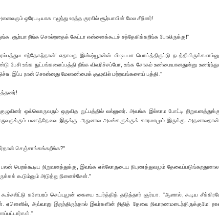
ைவரும் ஒரேயடியாக எழுந்து உரத்த குரலில் சூர்யாவின் மேல சீறினர்!
ாருங்க. சூர்யா நீங்க சொல்றதைக் கேட்டா என்னைக்கூடச் சந்தேகிக்கறீங்க போலிருக்கு!"
ம்பத்துல சந்தேகந்தான்! எதாவது இன்ஷ்யூரன்ஸ் விஷயமா பொய்த்திருட்டு நடத்தியிருக்கலாம்ன
பேசி உங்க நுட்பங்களைப்பத்தி நீங்க விவரிச்சப்போ, உங்க சோகம் உண்மையானதுன்னு உணர்ந்துக
ிடுச்சு. இப்ப நான் சொன்னது மேலாண்மைக் குழுவில் மற்றவங்களைப் பத்தி."
ித்தனர்!
"குழுவினர் ஒவ்வொருவரும் ஒருவித நுட்பத்தில் வல்லுனர். அவங்க இல்லாம போட்டி நிறுவனத்துக்க
வொருவருக்கும் பணத்தேவை இருக்கு. அதுனால அவங்களுக்குக் காரணமும் இருக்கு. அதனாலதான
ர்தான் செஞ்சாங்கங்கறீங்க?"
னால பலன் பெறக்கூடிய நிறுவனத்துக்கு, இவங்க எல்லோருடைய நிபுணத்துவமும் தேவைப்படுங்கறதுனா
ிருக்கக் கூடும்னும் அடுத்து நினைச்சேன்."
 கூச்சலிட்டு களேபரம் செய்யுமுன் கையை உயர்த்தித் தடுத்தார் சூர்யா. "ஆனால், கூடிய சீக்கிரம
ேன். ஏனெனில், அவ்வாறு இருந்திருந்தால் இவர்களின் நிதித் தேவை நிவாரணமடைந்திருக்குமே! ந
ப்பட்டார்கள்."