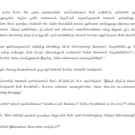
உயர்வு போய் சில முறை குறைவாகிவிட வாய்ப்புள்ளதாக மேரி கூறிவிட்டு, தங்களின் நுட்
த்துவமுள்ள அபூர்வ பூமிக் கலவையால் க்யூபிட்கள் உருவாக்குவதால் கலையல் குறைகிறது 
ை மிகக் குறைந்த சக்தியில் மிக அதிக வேகத்தில் தகவல் துளிகளை நகர்த்துவது மற்றொரு தனிச
களாக அந்தத் தனிச்சிறப்பு நுட்பங்கள் ஏன் சரியாகப் பலனளிக்கவில்லை என்று நிறுவன நுட்ப நி
ினம் திடீரெனத் திருட்டு நடந்து விட்டதால் ஷாலினிக்கு அவசரச் செய்தி அனுப்பியதாக மேரி விளக்
ரை ஒவ்வொருவராகச் சந்தித்து விசாரித்து விட்டு பிரச்சனைக்கு நிவாரணம் நெருங்கிவிட்டது,
ன்று கூறியதும், மேரி பெரும் உற்சாகத்துடன் கூவினாள்! "என்ன நிவாரணம் நெருங்கிடுச்சா? ப
 போர்டு அறை பக்கத்துலதான் இருக்கு, அங்க எல்லாரையும் வரவழைக்கிறேன்."
்றும் அவளது மேலாண்மைக் குழு உறுப்பினர்கள் போர்டு அறையில் அமர்ந்தனர்.
ொண்டு அனைவர் முகங்களையும் நோட்டமிட்டுவிட்டுப் பேச ஆரம்பித்தார். "இந்தத் திருட்டு உள்நபர
ிச்சுத்தான் மேரி போலீஸ்கிட்ட போகாம எங்களை வரவழைச்சாங்க. ஆனா கிடைச்ச தடயங்களைய
ுன்னு தோணுது."
்லதாச்சே! உள்நபர் உதவியில்லையா? வெளியாட்கள் வேலையா? அப்போ போலீஸைக் கூப்பிடலாமா?" என்றா
 "நீங்க மீண்டும் தவறான முடிவுக்கு வந்துட்டீங்க மேரி. நான் சொன்னதுக்கு அர்த்தம் நேர்மாறானது!
ரெண்டும் இல்லைன்னா வேற என்ன சாத்தியம்?"