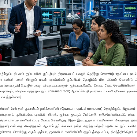
ழில்நுட்ப நிபுணர் சூர்யாவின் துப்பறியும் திறமையைப் பலரும் தெரிந்து கொண்டு உதவியை நாட
அவரது நண்பர் மகன் கிரணும் மகள் ஷாலினியும் துப்பறியும் தொழிலில் மிக ஆர்வம் கொண்டு 
ன இளைஞன்! தொழில் பங்கு வர்த்தகமானாலும், சூர்யாவுடனேயே நிறைய நேரம் செலவிடுகிறான்.
ராகவும், உயிரியல் மருத்துவ நுட்ப (bio-med tech) ஆராய்ச்சி நிபுணராகவும் பணி புரிபவள். மூவரும்
து வைத்துள்ளனர்.
்மணி மேரி தன் குவான்டம் ஒளிக்கணினி (Quantum optical computer) தொழில்நுட்ப நிறுவனம்
்டதாகக் குறிப்பிடவே, ஷாலினி, கிரண், சூர்யா மூவரும் பெர்க்கலி, கலிஃபோர்னியாவில் உள்ள 
். மேரி குவான்டம் கணினி எப்படி வேலை செய்கிறது, அதன் இடையூறுகள் என்னென்ன, அவற்றைத் த
த்தித்தனர் என்பதை விவரித்தாள். ஆனால் நுட்பங்களை நன்கு அறிந்த உள்நபர் உதவியால் நுட்ப வன்ப
வினரை விசாரித்து வரும் சூர்யா, குவான்டம் கணினியின் குழப்பத்தை எப்படி நிவர்த்திக்கிறார் 