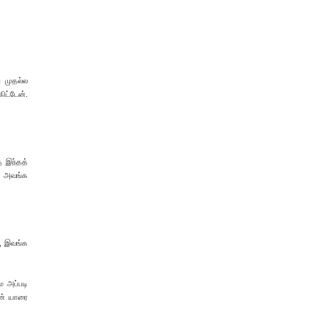
ு முதல்ல
ிட்டேன்.
ு இந்தத்
் அவங்க
ல, இவங்க
ே அப்படி
ான் யாரை