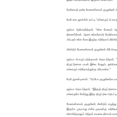
மேரியைத் தவிர மேலாண்மைக் குழுவினர் அன
மேரி கை தூக்கிக் காட்டி "எல்லாரும் உட்க
சூர்யா ஆமோதித்தார். "உங்க மேலயும் ஆர
நினைச்சேன். ஆனா உங்களோடு மேற்கொண்டு 
அப்புறம் உங்க மேல இருந்த சந்தேகம் நீங்க
மீண்டும் மேலாண்மைக் குழுவினர் சீறி வெட
சூர்யா பொருட்படுத்தாமல் தொடர்ந்தார். 
திருட்டுனால பயன் இல்ல. மேலும், ஒவ்
எல்லாரும் சந்தேகத்துக்கு உரியவங்க."
மேரி தூண்டினாள். "அப்போ குழுவினர்ல யா
சூர்யா தொடர்ந்தார். "இந்தத் திருட்டு
எல்லாருமே சேர்ந்து இந்த திருட்டுல ஈடுபட்ட
மேலாண்மைக் குழுவினர் மீண்டும் எழுந்து
இருக்க முடியாது என்ற முடிவுக்கு வந்த
விசாரித்தாலும் அந்தக் கவலை தீராமல் காண