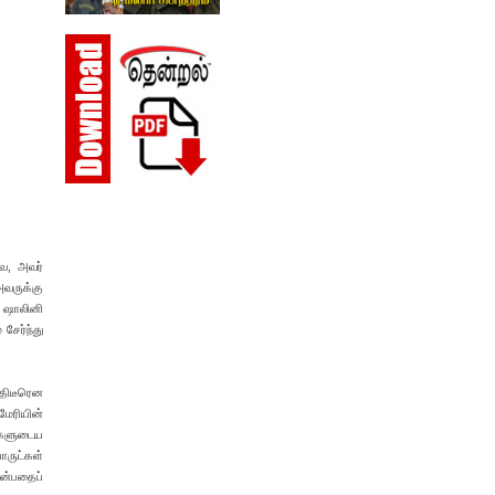
வே, அவர்
அவருக்கு
 ஷாலினி
 சேர்ந்து
 திடீரென
மேரியின்
ங்களுடைய
ொருட்கள்
என்பதைப்