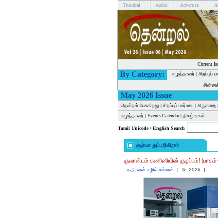
Thendral
Audio
Advertise
A
Current Is
By Category:
எழுத்தாளர்
|
சிறப்புப் 
சின்ன
May 2026 Issue
தென்றல் பேசுகிறது
|
சிறப்புப் பார்வை
|
சிறுகதை
எழுத்தாளர்
|
Events Calendar
|
நிகழ்வுகள்
Tamil Unicode / English Search
சூர்யா துப்பறிகிறார்
குவான்டம் கணினியின் குழப்பம்! (பாகம்
-
கதிரவன் எழில்மன்னன்
|
மே 2026
|