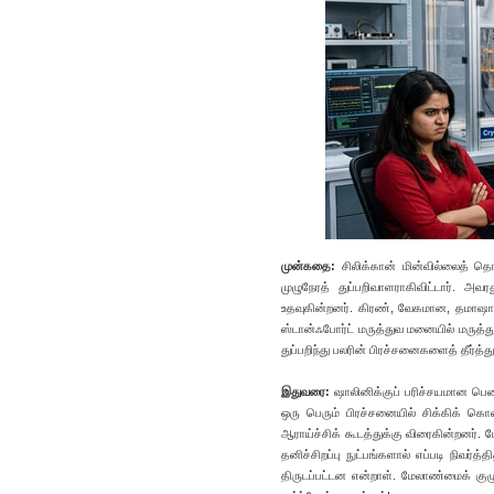
முன்கதை:
சிலிக்கான் மின்வில்லைத் தொ
முழுநேரத் துப்பறிவாளராகிவிட்டார். 
உதவுகின்றனர். கிரண், வேகமான, தமாஷா
ஸ்டான்ஃபோர்ட் மருத்துவ மனையில் மருத்துவ
துப்பறிந்து பலரின் பிரச்சனைகளைத் தீர்த்
இதுவரை:
ஷாலினிக்குப் பரிச்சயமான பெண
ஒரு பெரும் பிரச்சனையில் சிக்கிக் கொண
ஆராய்ச்சிக் கூடத்துக்கு விரைகின்றனர
தனிச்சிறப்பு நுட்பங்களால் எப்படி நிவர்
திருடப்பட்டன என்றாள். மேலாண்மைக் குழு