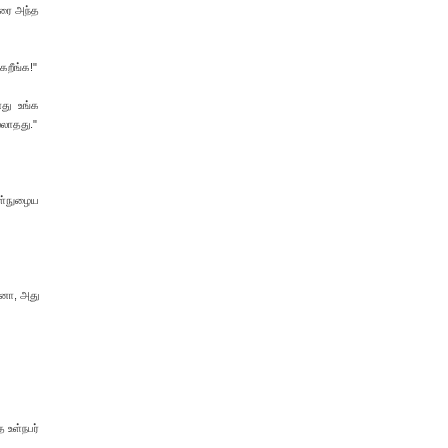
வரை அந்த
கறீங்க!"
னது உங்க
்லாதது."
ள்நுழைய
்னா, அது
த உள்நபர்