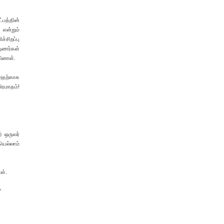
பத்தின்
என்றும்
்சிறப்பு
புணர்கள்
கினாள்.
 அதற்காக
ிரமாதம்!
் ஒருவர்
ெல்லாம்
ள்.
"