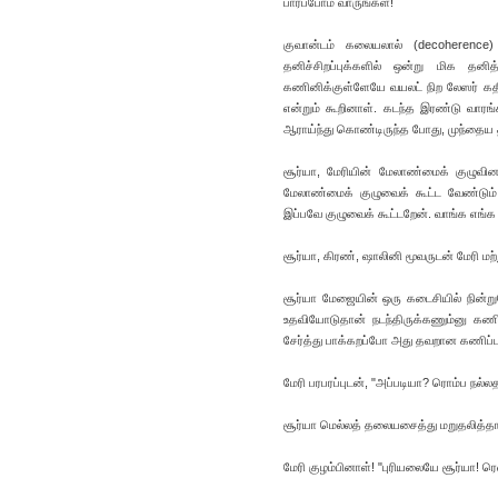
பார்ப்போம் வாருங்கள்!
குவான்டம் கலையலால் (decoherence) 
தனிச்சிறப்புக்களில் ஒன்று மிக தனி
கணினிக்குள்ளேயே வயலட் நிற லேஸர் கதிர
என்றும் கூறினாள். கடந்த இரண்டு வாரங்
ஆராய்ந்து கொண்டிருந்த போது, முந்தைய த
சூர்யா, மேரியின் மேலாண்மைக் குழுவின
மேலாண்மைக் குழுவைக் கூட்ட வேண்டும் எ
இப்பவே குழுவைக் கூட்டறேன். வாங்க எங்க
சூர்யா, கிரண், ஷாலினி மூவருடன் மேரி மற
சூர்யா மேஜையின் ஒரு கடைசியில் நின்றுக
உதவியோடுதான் நடந்திருக்கணும்னு கண
சேர்த்து பாக்கறப்போ அது தவறான கணிப்ப
மேரி பரபரப்புடன், "அப்படியா? ரொம்ப நல
சூர்யா மெல்லத் தலையசைத்து மறுதலித்தார்.
மேரி குழம்பினாள்! "புரியலையே சூர்யா! 