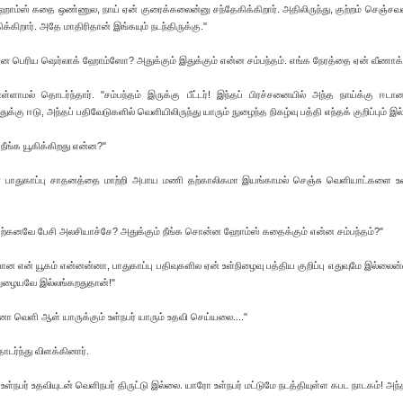
 ஹோம்ஸ் கதை ஒண்ணுல, நாய் ஏன் குரைக்கலைன்னு சந்தேகிக்கிறார். அதிலிருந்து, குற்றம் செஞ்ச
ிக்கிறார். அதே மாதிரிதான் இங்கயும் நடந்திருக்கு."
என்ன பெரிய ஷெர்லாக் ஹோம்ஸோ? அதுக்கும் இதுக்கும் என்ன சம்பந்தம். எங்க நேரத்தை ஏன் வீணாக்
மல் தொடர்ந்தார். "சம்பந்தம் இருக்கு பீட்டர்! இந்தப் பிரச்சனையில் அந்த நாய்க்கு ஈடா
க்கு ஈடு, அந்தப் பதிவேடுகளில் வெளியிலிருந்து யாரும் நுழைந்த நிகழ்வு பத்தி எந்தக் குறிப்பும் இல
ு நீங்க யூகிக்கிறது என்ன?"
ாரோ பாதுகாப்பு சாதனத்தை மாற்றி அபாய மணி தற்காலிகமா இயங்காமல் செஞ்சு வெளியாட்களை உ
் ஏற்கனவே பேசி அலசியாச்சே? அதுக்கும் நீங்க சொன்ன ஹோம்ஸ் கதைக்கும் என்ன சம்பந்தம்?"
ான என் யூகம் என்னன்னா, பாதுகாப்பு பதிவுகளில ஏன் உள்நிழைவு பத்திய குறிப்பு எதுவுமே இல்லைன
நுழையவே இல்லங்கறதுதான்!"
ன்னா வெளி ஆள் யாருக்கும் உள்நபர் யாரும் உதவி செய்யலை...."
டர்ந்து விளக்கினார்.
ி! உள்நபர் உதவியுடன் வெளிநபர் திருட்டு இல்லை. யாரோ உள்நபர் மட்டுமே நடத்தியுள்ள கபட நாடகம்! அந்