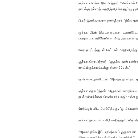
சூர்யா விளக்க ஆரம்பித்தார். "ஷெர்லாக்
நாய்க்கு நல்லாத் தெரிஞ்சிருக்கணும்னு யூக
பீட்டர் இளக்காரமாக நகைத்தார். "நீங்க 
சூர்யா அவர் இளக்காரத்தை கண்டுகொள்ளா
பாதுகாப்புப் பதிவேடுகள். அது குலைக்காதது
மேரி குழப்பத்துடன் கேட்டாள். "அதிலிருந்த
சூர்யா தொடர்ந்தார். "முதல்ல நான் ய
உதவியிருக்காங்கன்னு நினைச்சேன்."
லூயிஸ் குறுக்கிட்டார். "அதைத்தான் நாம
சூர்யா தொடர்ந்தார். "ஹோம்ஸ் கதைப்படிய
நடக்கவேயில்லை, வெளியார் யாரும் உள்ள 
மேரிக்குப் புரிய ஆரம்பித்தது. "ஓ! அப்படி
சூர்யா தலையாட்டி ஆமோதித்து விட்டுத் தொ
"ஆமாம் நீங்க இப்ப புரிஞ்சுகிட்டதுதான் சர
இந்த அறையில்தான் இருக்க வேண்டும்!"