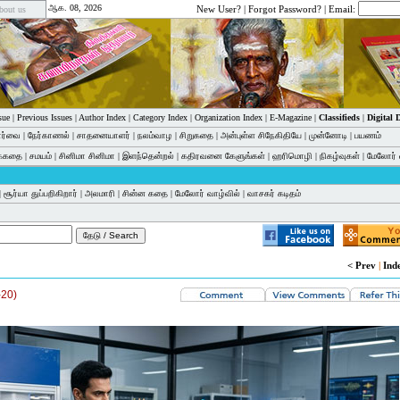
ஆக. 08, 2026
New User?
|
Forgot Password?
| Email:
bout us
sue
|
Previous Issues
|
Author Index
|
Category Index
|
Organization Index
|
E-Magazine
|
Classifieds
|
Digital
பார்வை
|
நேர்காணல்
|
சாதனையாளர்
|
நலம்வாழ
|
சிறுகதை
|
அன்புள்ள சிநேகிதியே
|
முன்னோடி
|
பயணம்
க்கதை
|
சமயம்
|
சினிமா சினிமா
|
இளந்தென்றல்
|
கதிரவனை கேளுங்கள்
|
ஹரிமொழி
|
நிகழ்வுகள்
|
மேலோர் 
|
சூர்யா துப்பறிகிறார்
|
அலமாரி
|
சின்ன கதை
|
மேலோர் வாழ்வில்
|
வாசகர் கடிதம்
< Prev
|
Ind
-20)