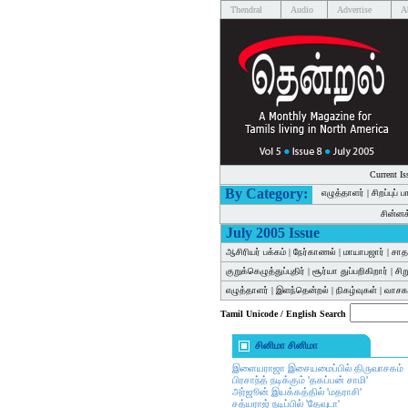
Thendral
Audio
Advertise
A
Current Is
By Category:
எழுத்தாளர்
|
சிறப்புப் 
சின்ன
July 2005 Issue
ஆசிரியர் பக்கம்
|
நேர்காணல்
|
மாயாபஜார்
|
சாத
குறுக்கெழுத்துப்புதிர்
|
சூர்யா துப்பறிகிறார்
|
சி
எழுத்தாளர்
|
இளந்தென்றல்
|
நிகழ்வுகள்
|
வாசகர
Tamil Unicode / English Search
சினிமா சினிமா
இளையராஜா இசையமைப்பில் திருவாசகம்
பிரசாந்த் நடிக்கும் 'தகப்பன் சாமி'
அர்ஜூன் இயக்கத்தில் 'மதராசி'
சத்யராஜ் நடிப்பில் 'தேவுடா'