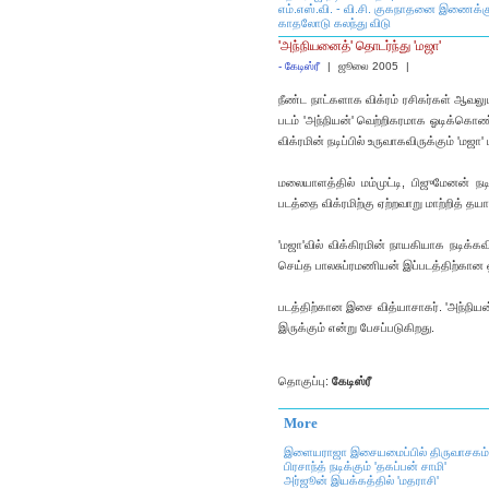
எம்.எஸ்.வி. - வி.சி. குகநாதனை இணைக்க
காதலோடு கலந்து விடு
'அந்நியனைத்' தொடர்ந்து 'மஜா'
-
கேடிஸ்ரீ
|
ஜூலை 2005
|
நீண்ட நாட்களாக விக்ரம் ரசிகர்கள் ஆவலுடன
படம் 'அந்நியன்' வெற்றிகரமாக ஓடிக்கொண்ட
விக்ரமின் நடிப்பில் உருவாகவிருக்கும் 'ம
மலையாளத்தில் மம்முட்டி, பிஜுமேனன் நட
படத்தை விக்ரமிற்கு ஏற்றவாறு மாற்றித் தயா
'மஜா'வில் விக்கிரமின் நாயகியாக நடிக்கவ
செய்த பாலசுப்ரமணியன் இப்படத்திற்கான 
படத்திற்கான இசை வித்யாசாகர். 'அந்நியன
இருக்கும் என்று பேசப்படுகிறது.
தொகுப்பு:
கேடிஸ்ரீ
More
இளையராஜா இசையமைப்பில் திருவாசகம்
பிரசாந்த் நடிக்கும் 'தகப்பன் சாமி'
அர்ஜூன் இயக்கத்தில் 'மதராசி'