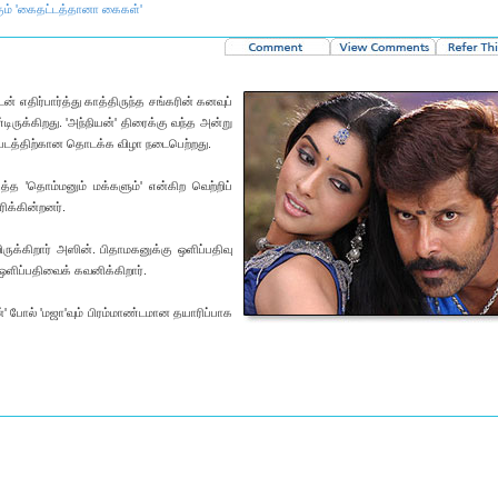
ும் 'கைதட்டத்தானா கைகள்'
் எதிர்பார்த்து காத்திருந்த சங்கரின் கனவுப்
ிருக்கிறது. 'அந்நியன்' திரைக்கு வந்த அன்று
ஜா' படத்திற்கான தொடக்க விழா நடைபெற்றது.
ித்த 'தொம்மனும் மக்களும்' என்கிற வெற்றிப்
ரிக்கின்றனர்.
ிருக்கிறார் அஸின். பிதாமகனுக்கு ஒளிப்பதிவு
ஒளிப்பதிவைக் கவனிக்கிறார்.
்' போல் 'மஜா'வும் பிரம்மாண்டமான தயாரிப்பாக