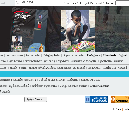
ஆக. 08, 2026
New User?
|
Forgot Password?
| Email:
bout us
sue
|
Previous Issues
|
Author Index
|
Category Index
|
Organization Index
|
E-Magazine
|
Classifieds
|
Digital
பார்வை
|
நேர்காணல்
|
சாதனையாளர்
|
நலம்வாழ
|
சிறுகதை
|
அன்புள்ள சிநேகிதியே
|
முன்னோடி
|
பயணம்
க்கதை
|
சமயம்
|
சினிமா சினிமா
|
இளந்தென்றல்
|
கதிரவனை கேளுங்கள்
|
ஹரிமொழி
|
நிகழ்வுகள்
|
மேலோர் 
னையாளர்
|
சமயம்
|
முன்னோடி
|
அன்புள்ள சிநேகிதியே
|
நலம்வாழ
|
தமிழக அரசியல்
றுகதை
|
புழக்கடைப்பக்கம்
|
வார்த்தை சிறகினிலே
|
பொது
|
சினிமா சினிமா
|
Events Calendar
் கடிதம்
< Prev
|
Ind