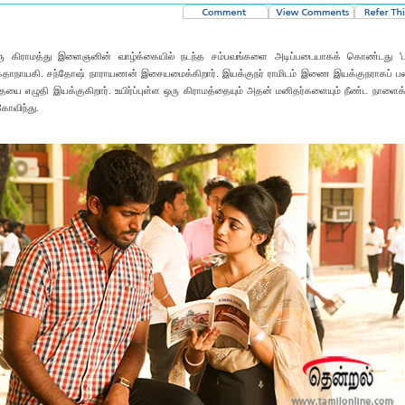
 ஒரு கிராமத்து இளைஞனின் வாழ்க்கையில் நடந்த சம்பவங்களை அடிப்படையாகக் கொண்டது 'பர
 கதாநாயகி. சந்தோஷ் நாராயணன் இசையமைக்கிறார். இயக்குநர் ராமிடம் இணை இயக்குநராகப் பண
ையை எழுதி இயக்குகிறார். உயிர்ப்புள்ள ஒரு கிராமத்தையும் அதன் மனிதர்களையும் நீண்ட நாளைக்க
கோவிந்து.