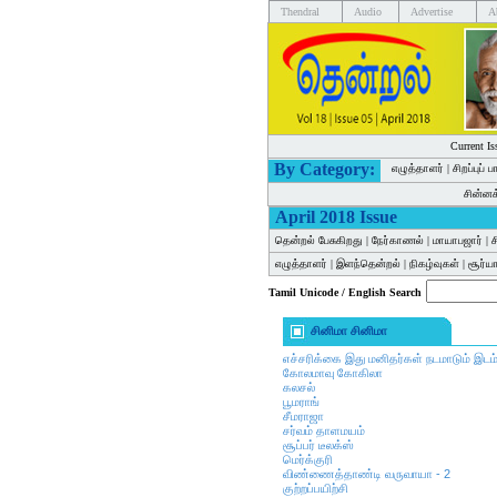
Thendral
Audio
Advertise
A
Current Is
By Category:
எழுத்தாளர்
|
சிறப்புப் 
சின்ன
April 2018 Issue
தென்றல் பேசுகிறது
|
நேர்காணல்
|
மாயாபஜார்
|
ச
எழுத்தாளர்
|
இளந்தென்றல்
|
நிகழ்வுகள்
|
சூர்யா
Tamil Unicode / English Search
சினிமா சினிமா
எச்சரிக்கை இது மனிதர்கள் நடமாடும் இடம
கோலமாவு கோகிலா
கலசல்
பூமராங்
சீமராஜா
சர்வம் தாளமயம்
சூப்பர் டீலக்ஸ்
மெர்க்குரி
விண்ணைத்தாண்டி வருவாயா - 2
குற்றப்பயிற்சி