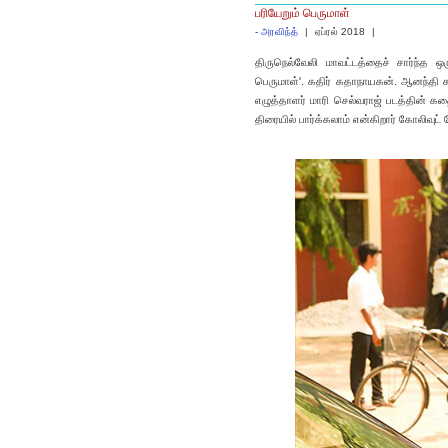
பரியேறும் பெருமாள்
-
அரவிந்த்
|
ஏப்ரல் 2018
|
திருநெல்வேலி மாவட்டத்தைச் சார்ந்த
பெருமாள்'. கதிர் கதாநாயகன். ஆனந்தி
எழுத்தாளர் மாரி செல்வராஜ் படத்தின் கத
திரையில் பார்க்கலாம் என்கிறார் கோலிவுட் 