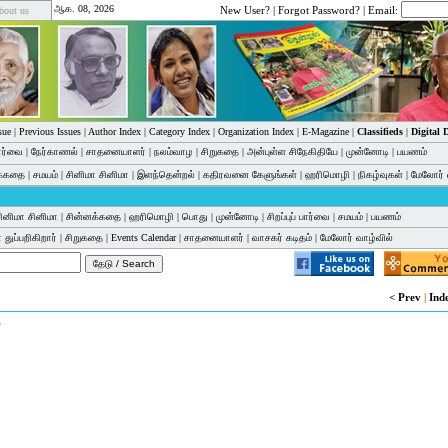
ஆக. 08, 2026
New User?
|
Forgot Password?
| Email:
bout us
sue
|
Previous Issues
|
Author Index
|
Category Index
|
Organization Index
|
E-Magazine
|
Classifieds
|
Digital
பார்வை
|
நேர்காணல்
|
சாதனையாளர்
|
நலம்வாழ
|
சிறுகதை
|
அன்புள்ள சிநேகிதியே
|
முன்னோடி
|
பயணம்
க்கதை
|
சமயம்
|
சினிமா சினிமா
|
இளந்தென்றல்
|
கதிரவனை கேளுங்கள்
|
ஹரிமொழி
|
நிகழ்வுகள்
|
மேலோர் 
ினிமா சினிமா
|
சின்னக்கதை
|
ஹரிமொழி
|
பொது
|
முன்னோடி
|
சிறப்புப் பார்வை
|
சமயம்
|
பயணம்
 துப்பறிகிறார்
|
சிறுகதை
|
Events Calendar
|
சாதனையாளர்
|
வாசகர் கடிதம்
|
மேலோர் வாழ்வில்
< Prev
|
Ind
்