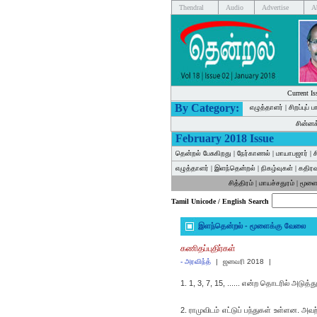
Thendral
Audio
Advertise
A
Current Is
By Category:
எழுத்தாளர்
|
சிறப்புப் 
சின்ன
February 2018 Issue
தென்றல் பேசுகிறது
|
நேர்காணல்
|
மாயாபஜார்
|
ச
எழுத்தாளர்
|
இளந்தென்றல்
|
நிகழ்வுகள்
|
கதிர
சித்திரம்
|
மாயச்சதுரம்
|
மூளை
Tamil Unicode / English Search
இளந்தென்றல் - மூளைக்கு வேலை
கணிதப்புதிர்கள்
-
அரவிந்த்
|
ஜனவரி 2018
|
1. 1, 3, 7, 15, ...... என்ற தொடரில் அடு
2. ராமுவிடம் எட்டுப் பந்துகள் உள்ளன. 