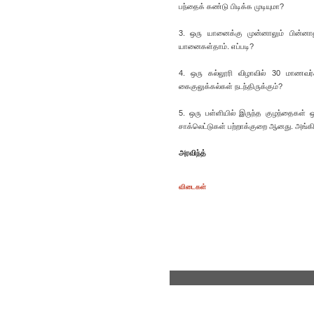
பந்தைக் கண்டு பிடிக்க முடியுமா?
3. ஒரு யானைக்கு முன்னாலும் பின்னா
யானைகள்தாம். எப்படி?
4. ஒரு கல்லூரி விழாவில் 30 மாணவர
கைகுலுக்கல்கள் நடந்திருக்கும்?
5. ஒரு பள்ளியில் இருந்த குழந்தைகள் 
சாக்லெட்டுகள் பற்றாக்குறை ஆனது. அங்
அரவிந்த்
விடைகள்