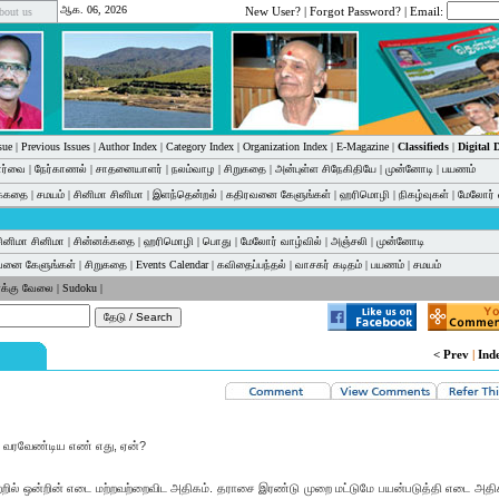
ஆக. 06, 2026
New User?
|
Forgot Password?
| Email:
bout us
sue
|
Previous Issues
|
Author Index
|
Category Index
|
Organization Index
|
E-Magazine
|
Classifieds
|
Digital
பார்வை
|
நேர்காணல்
|
சாதனையாளர்
|
நலம்வாழ
|
சிறுகதை
|
அன்புள்ள சிநேகிதியே
|
முன்னோடி
|
பயணம்
க்கதை
|
சமயம்
|
சினிமா சினிமா
|
இளந்தென்றல்
|
கதிரவனை கேளுங்கள்
|
ஹரிமொழி
|
நிகழ்வுகள்
|
மேலோர் 
ினிமா சினிமா
|
சின்னக்கதை
|
ஹரிமொழி
|
பொது
|
மேலோர் வாழ்வில்
|
அஞ்சலி
|
முன்னோடி
வனை கேளுங்கள்
|
சிறுகதை
|
Events Calendar
|
கவிதைப்பந்தல்
|
வாசகர் கடிதம்
|
பயணம்
|
சமயம்
க்கு வேலை
|
Sudoku
|
< Prev
|
Ind
த்து வரவேண்டிய எண் எது, ஏன்?
அவற்றில் ஒன்றின் எடை மற்றவற்றைவிட அதிகம். தராசை இரண்டு முறை மட்டுமே பயன்படுத்தி எடை அதி