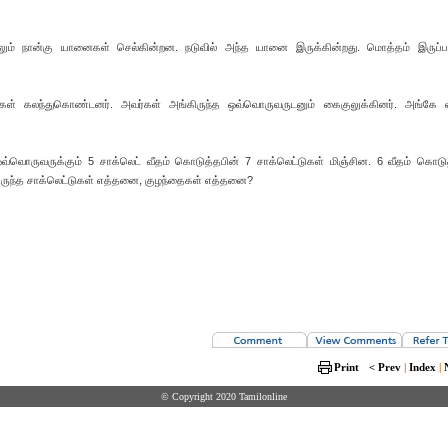
லும் நான்கு யானைகள் செல்கின்றன. நடுவில் அந்த யானை இருக்கின்றது. மொத்தம் இருப்பத
்கள் கலந்துகொண்டனர். அவர்கள் அங்கிருந்த ஒவ்வொருவருடனும் கைகுலுக்கினர். அங்கே
ஒவ்வொருவருக்கும் 5 சாக்லெட் வீதம் கொடுத்தபின் 7 சாக்லெட்டுகள் மிஞ்சின. 6 வீதம் கொடு
கிருந்த சாக்லெட்டுகள் எத்தனை, குழந்தைகள் எத்தனை?
Print
< Prev
|
Index
|
© Copyright 2020 Tamilonline