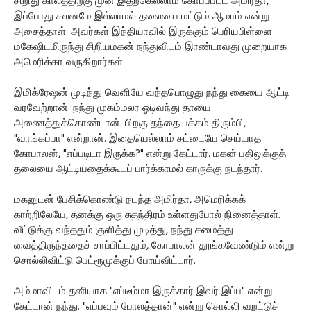
சிறிது காலத்திற்கு முன் இதற்கெல்லாம் கோபப்பட்ட அமிர்தா,
இப்போது சலனமே இல்லாமல் தலையை மட்டும் ஆமாம் என்று
அசைத்தாள். அவர்கள் இந்தியாவில் இருக்கும் பெரியபிள்ளை
மகேஷிடமிருந்து சிறியமகன் நந்துவிடம் இரண்டாவது முறையாக
அமெரிக்கா வருகிறார்கள்.
இமிக்ரேஷன் முடிந்து வெளியே வந்தபொழுது நந்து கையை ஆட்டி
வரவேற்றான். நந்து முகம்மலர ஓடிவந்து தாயை
அணைத்துக்கொண்டான். பிறகு தந்தை பக்கம் திரும்பி,
"வாங்கப்பா" என்றான். இதையெல்லாம் சட்டையே செய்யாத
கோபாலன், "எப்படிடா இருக்க?" என்று கேட்டார். மகன் பதிலுக்குத்
தலையை ஆட்டியதைக்கூடப் பார்க்காமல் காருக்கு நடந்தார்.
மகனுடன் பேசிக்கொண்டு நடந்த அமிர்தா, அமெரிக்கக்
காற்றிலேயே, தனக்கு ஒரு சுதந்திரம் உள்ளதுபோல் நினைத்தாள்.
வீட்டுக்கு வந்ததும் குளித்து முடித்து, நந்து சமைத்து
வைத்திருந்ததைச் சாப்பிட்டதும், கோபாலன் தூங்கவேண்டும் என்று
சொல்லிவிட்டு பெட்ரூமுக்குப் போய்விட்டார்.
அம்மாவிடம் தனியாக "எப்டீம்மா இருக்கார் இவர் இப்ப" என்று
கேட்டான் நந்து. "எப்பவும் போலத்தான்" என்று சொல்லி வறட்டுச்