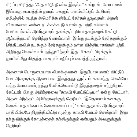
சிரிப்பு சிரித்து, "அத விடு. நீ எப்டி இருக்க" என்றாள். கோபாலன்
இல்லாத சமயத்தில் தாயும் மகனும் மனம்விட்டுப் பேசினர்.
சமீபத்தில் நடந்த அமெரிக்க ஸ்டேட் தேர்தல் முடிவுகள், அதன்
விளைவாக. என்ன நடக்கக்கூடும் என்பது பற்றி எல்லாம்
பேசினார்கள். அமிர்தாவும் தனக்குப் புரியாதவற்றைக் கேட்டு
ஆர்வத்துடன் தெரிந்து கொள்வாள். இங்கு நடக்கும் தேர்தலுக்கும்
இந்தியாவில் நடக்கும் தேர்தலுக்கும் உள்ள வித்தியாசங்கள் பற்றி
அறிந்து கொள்வாள். நந்துவிற்கும் இது மிகவும் பிடிக்கும்.
தாயின்மீது மிகுந்த பாசமும் மதிப்பும் வைத்திருந்தான்.
அதனால் பொறுமையாக விளக்குவான். இதுபோல் மனம் விட்டுப்
பேச அவளுக்கு ஆசையாக இருந்தது. தூக்கம் கலைந்து வெளியே
வந்த கோபாலன், நந்து பேசிக்கொண்டு இருந்ததைச் சற்றுநேரம்
கேட்டார். பிறகு அமிர்தாவை "காஃபி போட்டுட்டியா" என்று கேட்டார்.
அதன் அர்த்தம் அமிர்தாவுக்குத் தெரியும். 'இதெல்லாம் உனக்கு
வேண்டாத விஷயம். வேலையைப் பார்' என்பதுதான். அமிர்தாவும்
பாதியிலேயே நிறுத்திவிட்டு எழுந்து காஃபி போடச் சென்றாள். இது
நந்துவிற்குக் கோபத்தைத் தந்திருக்கும் என்பதும் அவளுக்குத்
தெரியும்.