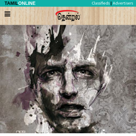
Classifieds
Advertisers
TAMIL
ONLINE
|