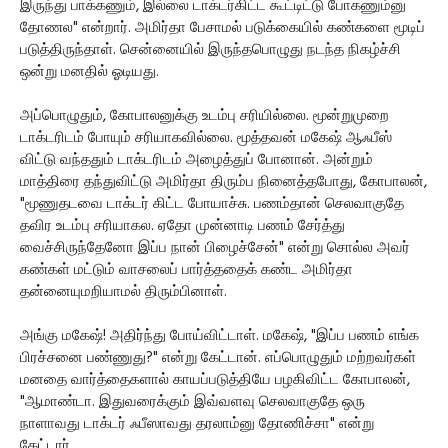
இருந்து பாக்கணும், இல்லை டாக்டர்கிட்ட கூட்டிட்டு போகணும்னு
தோணல" என்றார். அமிர்தா பேசாமல் படுக்கையில் கண்களை மூடிப்
படுத்திருந்தாள். சென்னையில் இருந்தபொழுது நடந்த நிகழ்ச்சி
ஒன்று மனதில் ஓடியது.
அப்பொழுதும், கோபாலனுக்கு உடம்பு சரியில்லை. மூன்றுமுறை
டாக்டரிடம் போயும் சரியாகவில்லை. மூத்தவன் மகேஷ் ஆஃபீஸ்
விட்டு வந்ததும் டாக்டரிடம் அழைத்துப் போனான். அன்றும்
மாத்திரை தந்துவிட்டு அமிர்தா திரும்ப நினைத்தபோது, கோபாலன்,
"மூணுதடவை டாக்டர் கிட்ட போயாச்சு. பணம்தான் செலவாகுதே
தவிர உடம்பு சரியாகல. ஏதோ முன்னாடி பணம் சேர்த்து
வைச்சிருந்தேனோ இப்ப நான் பிழைச்சேன்" என்று சொல்ல அவர்
கண்கள் மட்டும் வாசலைப் பார்த்ததைக் கண்ட அமிர்தா
தன்னையுமறியாமல் திரும்பினாள்.
அங்கு மகேஷ்! அதிர்ந்து போய்விட்டாள். மகேஷ், "இப்ப பணம் எங்க
பிரச்சனை பண்ணுது?" என்று கேட்டான். எப்பொழுதும் மற்றவர்கள்
மனதை வார்த்தைகளால் காயப்படுத்தியே பழகிவிட்ட கோபாலன்,
"ஆமாண்டா. இதுவரைக்கும் இவ்வளவு செலவாகுதே ஒரு
நாளாவது டாக்டர் ஃபீஸாவது தரலாம்னு தோணிச்சா" என்று
கேட்டார்.