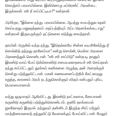
இங்கெல்லாம் அது ரொம்ப ரேர்,அதுவுமில்லாம காஸ்ட்லி. இப்போ
கொஞ்சம் பரவாயில்லை. இன்னொரு ஃப்ரெண்ட் அவன்கூட
இருக்கான். சரி நீ சாப்பிட்டியா?" என்றான்.
அமிர்தா, "இல்லை நந்து. பரவாயில்லை. ஆபத்து சமயத்துல உதவி
செய்யறது மனுஷத்தனம். எதப்பத்தியும் அப்ப நெனக்கக்கூடாது"
என்றவள் இருவருக்கும் தட்டுகளை எடுத்து வைத்தாள்.
தாயின் அருகில் வந்த நந்து, "இதெல்லாமே சின்ன வயசிலேர்ந்து நீ
சொல்லித் தந்தது தானேம்மா" என்று சொல்லி, மெள்ள அவளை
அணைத்துக் கொண்டான். "சரி சரி சாப்பிடு" என்றபடி தானும்
இரண்டு வாய் போட்டுக்கொண்டு சமையலறையைச் சரி செய்தாள்.
நந்து சாப்பிட்டதும் தூக்கம் கண்களை அழுத்த, தன் அறைக்குச்
சென்று படுத்துவிட்டான். மகன் கணவனைப்பற்றிக் கேட்காதது
உறுத்த, காரணம் அவர் நடந்துகொள்ளும் விதம் என்பதும் புரிய,
மௌனமானாள்.
வந்து ஒருமாதம் ஆகிவிட்டது. இரண்டு நாட்களாக, கோபாலன்
சுருண்டு சுருண்டு படுத்துக்கொண்டார். குளிர் தாங்காமல்
ஜலதோஷம் இருமல். நந்துவும் தன்னிடம் இருந்த சிரப் மற்றும்
மாத்திரைகளைத் தந்துவிட்டு வேலைக்குப் போய்விட்டான். மேலும்