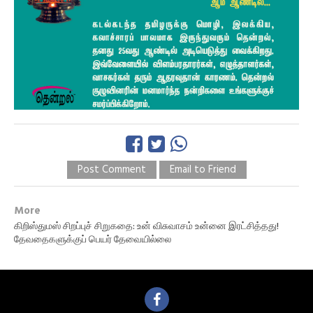
Post Comment
Email to Friend
More
கிறிஸ்துமஸ் சிறப்புச் சிறுகதை: உன் விசுவாசம் உன்னை இரட்சித்தது!
தேவதைகளுக்குப் பெயர் தேவையில்லை