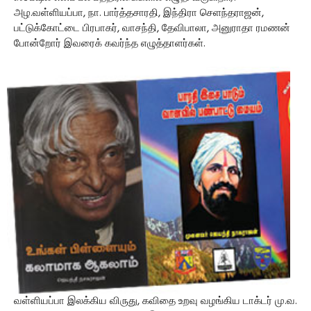
அழ.வள்ளியப்பா, நா. பார்த்தசாரதி, இந்திரா செளந்தராஜன்,
பட்டுக்கோட்டை பிரபாகர், வாசந்தி, தேவிபாலா, அனுராதா ரமணன்
போன்றோர் இவரைக் கவர்ந்த எழுத்தாளர்கள்.
வள்ளியப்பா இலக்கிய விருது, கவிதை உறவு வழங்கிய டாக்டர் மு.வ.