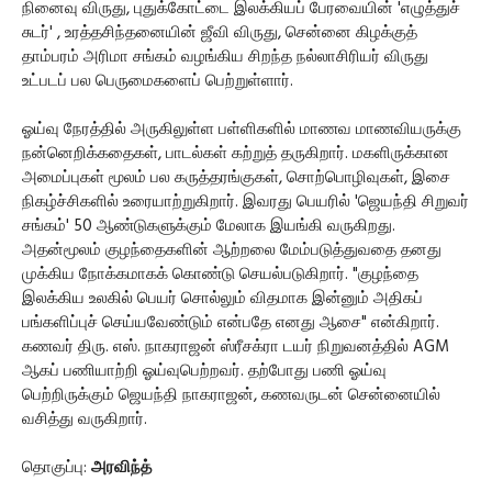
நினைவு விருது, புதுக்கோட்டை இலக்கியப் பேரவையின் 'எழுத்துச்
சுடர்' , உரத்தசிந்தனையின் ஜீவி விருது, சென்னை கிழக்குத்
தாம்பரம் அரிமா சங்கம் வழங்கிய சிறந்த நல்லாசிரியர் விருது
உட்படப் பல பெருமைகளைப் பெற்றுள்ளார்.
ஓய்வு நேரத்தில் அருகிலுள்ள பள்ளிகளில் மாணவ மாணவியருக்கு
நன்னெறிக்கதைகள், பாடல்கள் கற்றுத் தருகிறார். மகளிருக்கான
அமைப்புகள் மூலம் பல கருத்தரங்குகள், சொற்பொழிவுகள், இசை
நிகழ்ச்சிகளில் உரையாற்றுகிறார். இவரது பெயரில் 'ஜெயந்தி சிறுவர்
சங்கம்' 50 ஆண்டுகளுக்கும் மேலாக இயங்கி வருகிறது.
அதன்மூலம் குழந்தைகளின் ஆற்றலை மேம்படுத்துவதை தனது
முக்கிய நோக்கமாகக் கொண்டு செயல்படுகிறார். "குழந்தை
இலக்கிய உலகில் பெயர் சொல்லும் விதமாக இன்னும் அதிகப்
பங்களிப்புச் செய்யவேண்டும் என்பதே எனது ஆசை" என்கிறார்.
கணவர் திரு. எஸ். நாகராஜன் ஸ்ரீசக்ரா டயர் நிறுவனத்தில் AGM
ஆகப் பணியாற்றி ஓய்வுபெற்றவர். தற்போது பணி ஓய்வு
பெற்றிருக்கும் ஜெயந்தி நாகராஜன், கணவருடன் சென்னையில்
வசித்து வருகிறார்.
தொகுப்பு:
அரவிந்த்