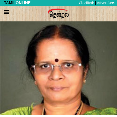
Classifieds
Advertisers
TAMIL
ONLINE
|