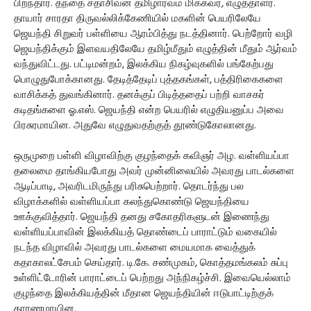
பிறந்தார். தந்தை சதாசிவன் தமிழார்வம் மிக்கவர், எழுத்தாளர்.
தாயார் சாரதா திருவல்லிக்கேணியில் மகளின் பெயரிலேயே
ஜெயந்தி சிறுவர் பள்ளியை ஆரம்பித்து நடத்தினார். பெற்றோர் வழி
ஜெயந்திக்கும் இளவயதிலேயே தமிழ்மீதும் எழுத்தின் மீதும் ஆர்வம்
வந்துவிட்டது. பட்டிமன்றம், இலக்கிய நிகழ்வுகளில் பங்கேற்பது
பொழுதுபோக்கானது. தேடித்தேடிப் புத்தகங்கள், பத்திரிகைகளை
வாசிக்கத் துவங்கினார். தனக்குப் பிடித்ததைப் பற்றி வாசகர்
கடிதங்களை ஓ.எஸ். ஜெயந்தி என்ற பெயரில் எழுதியனுப்ப அவை
பிரசுரமாயின. அதுவே எழுதுவதற்குத் தூண்டுகோலானது.
ஒருமுறை பள்ளி விழாவிற்கு குழந்தைக் கவிஞர் அழ. வள்ளியப்பா
தலைமை தாங்கியபோது அவர் முன்னிலையில் அவரது பாடல்களை
ஆடிப்பாடி, அவரிடமிருந்து பரிசுபெற்றார். தொடர்ந்து பல
விழாக்களில் வள்ளியப்பா கலந்துகொண்டு ஜெயந்தியை
ஊக்குவித்தார். ஜெயந்தி தனது சகோதரிகளுடன் இணைந்து
வள்ளியப்பாவின் இலக்கியத் தொண்டைப் பாராட்டும் வகையில்
நடந்த விழாவில் அவரது பாடல்களை மையமாக வைத்துக்
கதாகாலட்சேபம் செய்தார். டி.கே. சண்முகம், கொத்தமங்கலம் சுப்பு
உள்ளிட்டோரின் பாராட்டைப் பெற்றது அந்நிகழ்ச்சி. இவையெல்லாம்
குழந்தை இலக்கியத்தின் மீதான ஜெயந்தியின் ஈடுபாட்டிற்குக்
காரணமாயின.