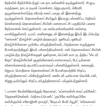
தேர்வில் தேர்ச்சிபெற்றுப் பல நாடகங்களில் நடித்துள்ளார். சி.ஐ.டி.
சகுந்தலா, நாடக நடிகர் ப்ரசன்னா, ஜெயகுமார், க்ரேஸி
குழுவினைச்சார்ந்த ரமேஷ் எனப் பலருடன் இணைந்து
நடித்துள்ளார். தொலைக்காட்சியிலும் இவரது பங்களிப்பு அதிகம்.
சென்னைத் தொலைக்காட்சியின் மனைமாட்சி பகுதியில் பலரை
நேர்காணல் செய்துள்ளார். பல கவியரங்கங்களில் கவிதை
வாசித்துள்ளார். யு.எம். கண்ணனுடன் இணைந்து இவர் இடம்பெற்ற
"உரைகல்" நிகழ்ச்சி புகழ்பெற்றதாகும். ஒளியும், ஒலியும்
நிகழ்ச்சிக்கான முக்கிய விருந்தினர்கள், அதற்கான கருத்துரை
போன்றவற்றிலும் இவர் பங்காற்றியுள்ளார். சன் தொலைக்காட்சியின்
புகழ்பெற்ற நிகழ்ச்சிகளுள் ஒன்றான, பெப்ஸி உமா நடத்திய "ஸ்டார்
ஷோ" நிகழ்ச்சியின் ஒருங்கிணைப்பாளராகவும், பேட்டிக்கான
வினாக்களைத் தயாரிப்பவராகவும் பங்களித்துள்ளார். கலைஞர்,
ஜெயா, பொதிகை தொலைக்காட்சி போன்றவற்றில் சிறப்பு
விருந்தினராகப் பங்கேற்றுள்ளார். லண்டன் டிவியான வெக்டோன்,
சிஐஐ டிவியிலும் சிறப்பு விருந்தினராகப் பங்குபெற்றுள்ளார்.
'டயானா வேல்ஸ்தேசத்துத் தேவதை', 'ஃப்ளாரன்ஸ் நைட்டிங்கேல்',
'ஹெலன்கெல்லர்: அதிசயப்பெண்', 'குயிலே கவிக்குயிலே:
கவிக்குயில் சரோஜினி நாயுடு', 'ரேடியம் மேரி க்யூரி', 'சங்ககாலப்