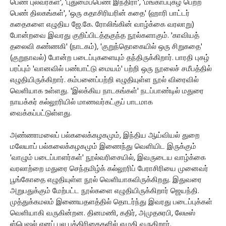
பெண் புலவர்கள்', 'புதுமைப்பெண் இந்திரா', 'மங்காப்புகழ் பெற்ற
பெண் திலகங்கள்', 'ஒரு கதாசிரியரின் கதை' (ஹாரி பாட்டர்
கதைகளை எழுதிய ஜே.கே. ரோலிங்கின் வாழ்க்கை வரலாறு)
போன்றவை இவரது குறிப்பிடத்தகுந்த நூல்களாகும். 'காவியத்
தலைவி கண்ணகி' (நாடகம்), 'குறுந்தொகையில் ஒரு சிறுகதை'
(குறுநாவல்) போன்ற படைப்புகளையும் தந்திருக்கிறார். பாரதி புகழ்
பரப்பும் 'வானவில் பண்பாட்டு மையம்' பற்றி ஒரு நூலைச் சமீபத்தில்
எழுதியிருக்கிறார். கம்பனைப்பற்றி எழுதியுள்ள நூல் விரைவில்
வெளியாக உள்ளது. 'இலக்கிய நாடகங்கள்' நடப்பாண்டில் மதுரை
நாயக்கர் கல்லூரியில் மாணவர்கட்குப் பாடமாக
வைக்கப்பட்டுள்ளது.
அண்ணாமலைப் பல்கலைக்கழகமும், இந்திய ஆய்வியல் துறை
மலேயாப் பல்கலைக்கழகமும் இணைந்து வெளியிட இருக்கும்
'வாழும் படைப்பாளர்கள்' நூல்வரிசையில், இவருடைய வாழ்க்கை
வரலாற்றை மதுரை செந்தமிழ்க் கல்லூரிப் பேராசிரியை முனைவர்
பூங்கோதை எழுதியுள்ள நூல் வெளியாகவிருக்கிறது. இதுவரை
அறுபதுக்கும் மேற்பட்ட நூல்களை எழுதியிருக்கிறார் ஜெயந்தி.
முத்துக்கமலம் இணையதளத்தில் தொடர்ந்து இவரது படைப்புக்கள்
வெளியாகி வருகின்றன. தினமணி, கதிர், அமுதசுரபி, லேடீஸ்
ஸ்பெஷல் எனப் பல பத்திரிகைகளில் எழுதி வருகிறார்.