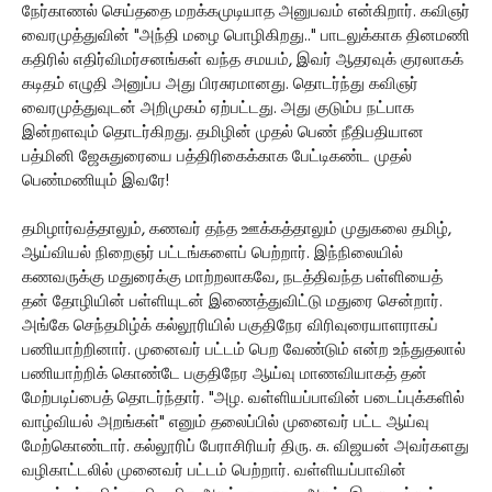
நேர்காணல் செய்ததை மறக்கமுடியாத அனுபவம் என்கிறார். கவிஞர்
வைரமுத்துவின் "அந்தி மழை பொழிகிறது.." பாடலுக்காக தினமணி
கதிரில் எதிர்விமர்சனங்கள் வந்த சமயம், இவர் ஆதரவுக் குரலாகக்
கடிதம் எழுதி அனுப்ப அது பிரசுரமானது. தொடர்ந்து கவிஞர்
வைரமுத்துவுடன் அறிமுகம் ஏற்பட்டது. அது குடும்ப நட்பாக
இன்றளவும் தொடர்கிறது. தமிழின் முதல் பெண் நீதிபதியான
பத்மினி ஜேசுதுரையை பத்திரிகைக்காக பேட்டிகண்ட முதல்
பெண்மணியும் இவரே!
தமிழார்வத்தாலும், கணவர் தந்த ஊக்கத்தாலும் முதுகலை தமிழ்,
ஆய்வியல் நிறைஞர் பட்டங்களைப் பெற்றார். இந்நிலையில்
கணவருக்கு மதுரைக்கு மாற்றலாகவே, நடத்திவந்த பள்ளியைத்
தன் தோழியின் பள்ளியுடன் இணைத்துவிட்டு மதுரை சென்றார்.
அங்கே செந்தமிழ்க் கல்லூரியில் பகுதிநேர விரிவுரையாளராகப்
பணியாற்றினார். முனைவர் பட்டம் பெற வேண்டும் என்ற உந்துதலால்
பணியாற்றிக் கொண்டே பகுதிநேர ஆய்வு மாணவியாகத் தன்
மேற்படிப்பைத் தொடர்ந்தார். "அழ. வள்ளியப்பாவின் படைப்புக்களில்
வாழ்வியல் அறங்கள்" எனும் தலைப்பில் முனைவர் பட்ட ஆய்வு
மேற்கொண்டார். கல்லூரிப் பேராசிரியர் திரு. சு. விஜயன் அவர்களது
வழிகாட்டலில் முனைவர் பட்டம் பெற்றார். வள்ளியப்பாவின்