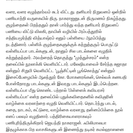
வளர, வளர எழுத்தார்வம் சுடர் விட்டது. தனியார் நிறுவனம் ஒன்றில்
பணியாற்றி வருகையில் திரு. நாகராஜனுடன் திருமணம் நிகழ்ந்தது.
குழந்தைகள் பிறந்ததும் தான் பார்த்து வந்த தனியார் நிறுவனப்
பணியை விட்டு விலகி, தாயின் வழியில் அம்பத்தூரில்
சத்தியமூர்த்தி வித்யாஷ்ரம் எனும் பள்ளியை ஆரம்பித்து
நடத்தினார். பள்ளிக் குழந்தைகளுக்குக் கற்றுத்தரும் பொருட்டு
வள்ளியப்பா பாடல்களுடன், தானும் சில பாடல்களை எழுதிக்
கற்றுத்தந்தார். அவற்றைத் தொகுத்து "முத்துச்சரம்" என்ற
தலைப்பில் நூலாக்கி வெளியிட்டார். மலேஷியாவைச் சேர்ந்த சுஜாதா
என்னும் சிறுமி வெளியிட்ட 'பூஞ்சிட்டின் பூங்கொத்து' என்னும்
இசைப்பேழையில் ஆலந்தூர் கோ. மோகனரங்கன், செல்வக் கணபதி
போன்றோரது பாடல்களுடன் இவரது பாடல்களும் இடம்பெற்றன.
வள்ளியப்பா மீது கொண்ட பற்றால் 'பிள்ளைக் கவியரசர்
வள்ளியப்பா' என்ற தலைப்பில் புதுக்கவிதைகளில் கவிஞரின்
வாழ்க்கை வரலாற்றை எழுதி வெளியிட்டார். தொடர்ந்து பாடல்,
கதை, நாடகம், கட்டுரை, வாழ்க்கை வரலாறு, தன்னம்பிக்கை நூல்
எனப் பலவும் எழுதினார். பத்திரிகையாளராகவும்
பணிபுரிந்திருக்கிறார் ஜெயந்தி நாகராஜன். ஃபிலிமாலயா
இதழுக்காக பிற வாசகிகளுடன் இணைந்து நடிகர் கமல்ஹாஸனை