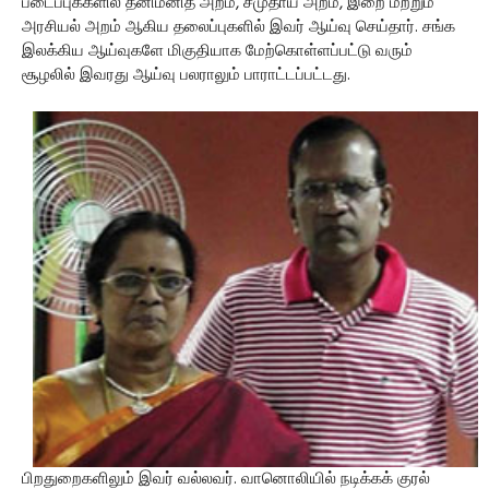
படைப்புக்களில் தனிமனித அறம், சமுதாய அறம், இறை மற்றும்
அரசியல் அறம் ஆகிய தலைப்புகளில் இவர் ஆய்வு செய்தார். சங்க
இலக்கிய ஆய்வுகளே மிகுதியாக மேற்கொள்ளப்பட்டு வரும்
சூழலில் இவரது ஆய்வு பலராலும் பாராட்டப்பட்டது.
பிறதுறைகளிலும் இவர் வல்லவர். வானொலியில் நடிக்கக் குரல்