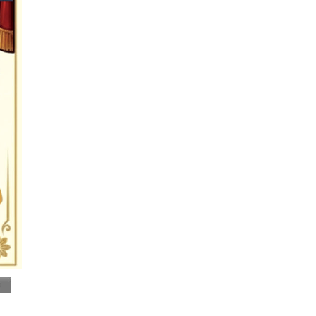
Insurance
IT Training & Placements
Jewelers