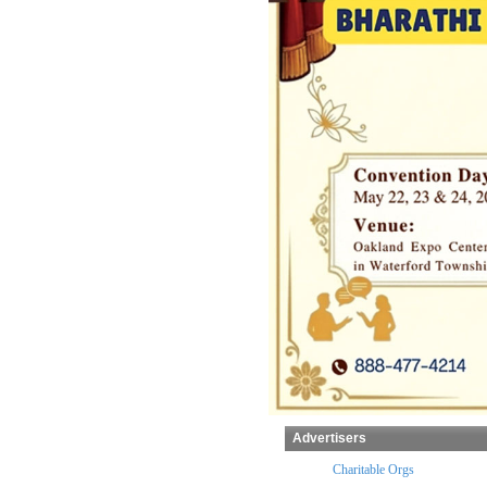
Advertisers
x Preparers
Temples
Charitable Orgs