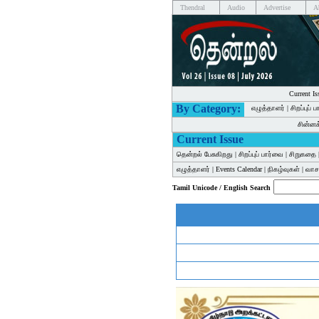
Thendral
Audio
Advertise
A
Current Is
By Category:
எழுத்தாளர்
|
சிறப்புப் 
சின்ன
Current Issue
தென்றல் பேசுகிறது
|
சிறப்புப் பார்வை
|
சிறுகதை
எழுத்தாளர்
|
Events Calendar
|
நிகழ்வுகள்
|
வாசக
Tamil Unicode / English Search