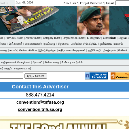
ஆக. 06, 2026
New User?
|
Forgot Password?
| Email:
bout us
sue
|
Previous Issues
|
Author Index
|
Category Index
|
Organization Index
|
E-Magazine
|
Classifieds
|
Digital
பார்வை
|
நேர்காணல்
|
சாதனையாளர்
|
நலம்வாழ
|
சிறுகதை
|
அன்புள்ள சிநேகிதியே
|
முன்னோடி
|
பயணம்
க்கதை
|
சமயம்
|
சினிமா சினிமா
|
இளந்தென்றல்
|
கதிரவனை கேளுங்கள்
|
ஹரிமொழி
|
நிகழ்வுகள்
|
மேலோர் 
|
கதிரவனைக் கேளுங்கள்
|
அலமாரி
|
சின்ன கதை
|
மேலோர் வாழ்வில்
ர் கடிதம்
|
சாதனையாளர்
Contact this Advertiser
888.477.4214
convention@tnfusa.org
convention.tnfusa.org