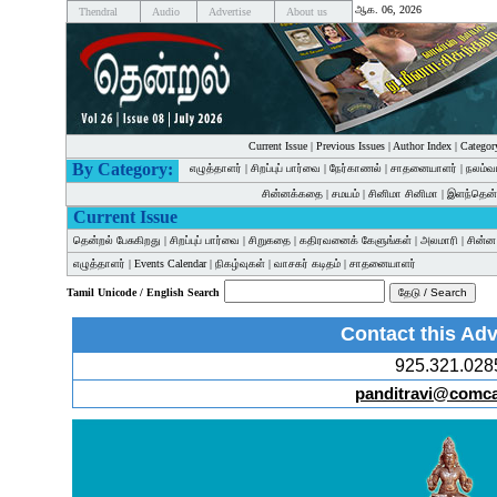
ஆக. 06, 2026
Thendral
Audio
Advertise
About us
Current Issue
|
Previous Issues
|
Author Index
|
Categor
By Category:
எழுத்தாளர்
|
சிறப்புப் பார்வை
|
நேர்காணல்
|
சாதனையாளர்
|
நலம்வ
சின்னக்கதை
|
சமயம்
|
சினிமா சினிமா
|
இளந்தென்
Current Issue
தென்றல் பேசுகிறது
|
சிறப்புப் பார்வை
|
சிறுகதை
|
கதிரவனைக் கேளுங்கள்
|
அலமாரி
|
சின்
எழுத்தாளர்
|
Events Calendar
|
நிகழ்வுகள்
|
வாசகர் கடிதம்
|
சாதனையாளர்
Tamil Unicode / English Search
Contact this Adv
925.321.028
panditravi@comca