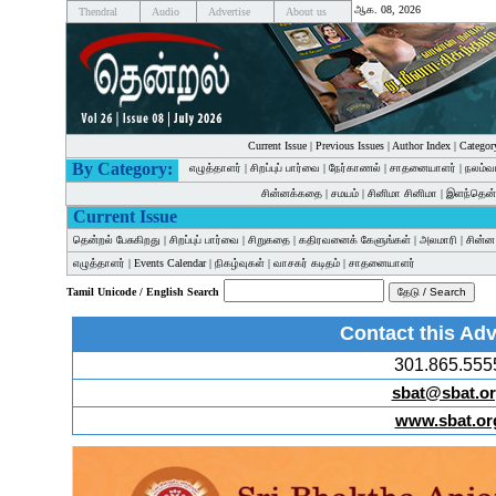
ஆக. 08, 2026
Thendral
Audio
Advertise
About us
Current Issue
|
Previous Issues
|
Author Index
|
Categor
By Category:
எழுத்தாளர்
|
சிறப்புப் பார்வை
|
நேர்காணல்
|
சாதனையாளர்
|
நலம்வ
சின்னக்கதை
|
சமயம்
|
சினிமா சினிமா
|
இளந்தென்
Current Issue
தென்றல் பேசுகிறது
|
சிறப்புப் பார்வை
|
சிறுகதை
|
கதிரவனைக் கேளுங்கள்
|
அலமாரி
|
சின்
எழுத்தாளர்
|
Events Calendar
|
நிகழ்வுகள்
|
வாசகர் கடிதம்
|
சாதனையாளர்
Tamil Unicode / English Search
Contact this Adv
301.865.555
sbat@sbat.o
www.sbat.or