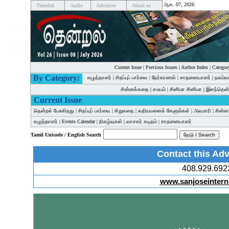
ஆக. 07, 2026
Thendral
Audio
Advertise
About us
Current Issue
|
Previous Issues
|
Author Index
|
Categor
By Category:
எழுத்தாளர்
|
சிறப்புப் பார்வை
|
நேர்காணல்
|
சாதனையாளர்
|
நலம்வ
சின்னக்கதை
|
சமயம்
|
சினிமா சினிமா
|
இளந்தென்
Current Issue
தென்றல் பேசுகிறது
|
சிறப்புப் பார்வை
|
சிறுகதை
|
கதிரவனைக் கேளுங்கள்
|
அலமாரி
|
சின்
எழுத்தாளர்
|
Events Calendar
|
நிகழ்வுகள்
|
வாசகர் கடிதம்
|
சாதனையாளர்
Tamil Unicode / English Search
Contact this Adv
408.929.692
www.sanjoseintern