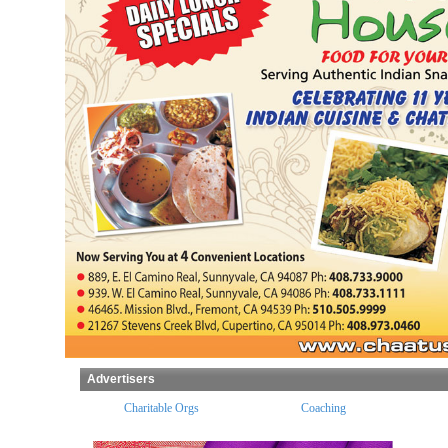
Advertisers
ples
Charitable Orgs
Coaching