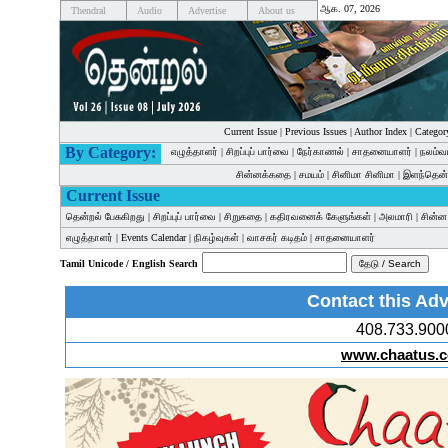
ஆக. 07, 2026
Thendral
Audio
Advertise
About us
Current Issue
|
Previous Issues
|
Author Index
|
Categor
By Category:
எழுத்தாளர்
|
சிறப்புப் பார்வை
|
நேர்காணல்
|
சாதனையாளர்
|
நலம்வ
சின்னக்கதை
|
சமயம்
|
சினிமா சினிமா
|
இளந்தென்
Current Issue
தென்றல் பேசுகிறது
|
சிறப்புப் பார்வை
|
சிறுகதை
|
கதிரவனைக் கேளுங்கள்
|
அலமாரி
|
சின்
எழுத்தாளர்
|
Events Calendar
|
நிகழ்வுகள்
|
வாசகர் கடிதம்
|
சாதனையாளர்
Tamil Unicode / English Search
Contact this Adv
408.733.900
www.chaatus.