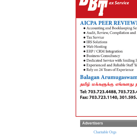
Advertisers
x Preparers
Temples
Charitable Orgs