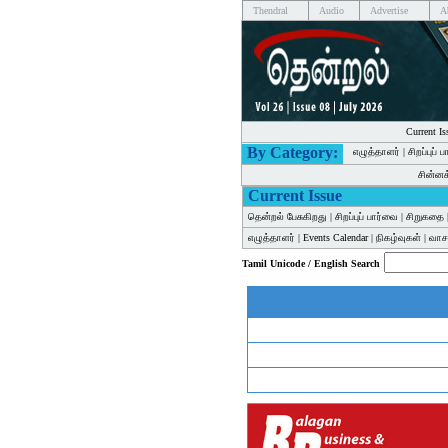
Thendral
Audio
Advertise
A
Current Is
By Category:
எழுத்தாளர்
|
சிறப்புப் 
சின்ன
Current Issue
தென்றல் பேசுகிறது
|
சிறப்புப் பார்வை
|
சிறுகதை
எழுத்தாளர்
|
Events Calendar
|
நிகழ்வுகள்
|
வாசக
Tamil Unicode / English Search