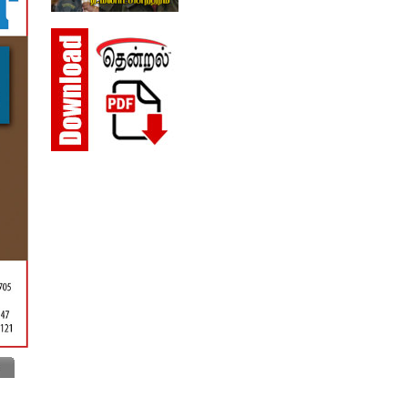
Insurance
IT Training & Placements
Jewelers