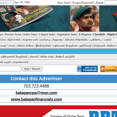
ஆக. 07, 2026
New User?
|
Forgot Password?
| Email:
bout us
sue
|
Previous Issues
|
Author Index
|
Category Index
|
Organization Index
|
E-Magazine
|
Classifieds
|
Digital
பார்வை
|
நேர்காணல்
|
சாதனையாளர்
|
நலம்வாழ
|
சிறுகதை
|
அன்புள்ள சிநேகிதியே
|
முன்னோடி
|
பயணம்
க்கதை
|
சமயம்
|
சினிமா சினிமா
|
இளந்தென்றல்
|
கதிரவனை கேளுங்கள்
|
ஹரிமொழி
|
நிகழ்வுகள்
|
மேலோர் 
|
கதிரவனைக் கேளுங்கள்
|
அலமாரி
|
சின்ன கதை
|
மேலோர் வாழ்வில்
ர் கடிதம்
|
சாதனையாளர்
Contact this Advertiser
703.723.4488
balagancpa@msn.com
www.balaganfinancials.com