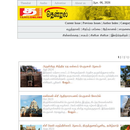
ஆக. 06, 2026
Thendral
Audio
Advertise
About us
Current Issue
|
Previous Issues
|
Author Index
|
Categor
எழுத்தாளர்
|
சிறப்புப் பார்வை
|
நேர்காணல்
|
சாதனைய
சின்னக்கதை
|
சமயம்
|
சினிமா சினிமா
|
இளந்தென்றல்
1 |
2
|
3
|
அருள்மிகு சித்திர ரத வல்லபப் பெருமாள் ஆலயம்
Apr 2024
இத்தலம் மத்ரை மாவட்டம் சோழவந்தான் அருகே குருவித்துறை என்ற
ஊரில் உள்ளது. இங்கே குருபகவான், சக்கரத்தாழ்வார் சுயம்பு மூர்த்தியாக
அருள்பாலிக்கின்றனர். மூலவர்: சித்திர ரத வல்லபப் பெருமாள்; தாயார்:
மேலும்...
ஸ்ரீதேவி, பூதேவி.
எண்கண் ஸ்ரீ ஆதிநாராயணப் பெருமாள் கோயில்
Oct 2023
திருக்கோவில்களில் பெருமாள் நின்ற, இருந்த, கிடந்த கோலங்களில்
அருள்பாலிப்பது வழக்கம். அவர் எதிரில் கருடாழ்வார் இருப்பார்.
திருவிழாக்களில் பெருமாள் கருடன்மீது எழுந்தருளுவார். இத்தலத்தில்
மேலும்...
பெருமாள் அரசனுக்கு...
ஸ்ரீ பிறவி மருந்தீஸ்வரர் ஆலயம், திருத்துறைப்பூண்டி, தமிழ்நாடு
Aug 2023