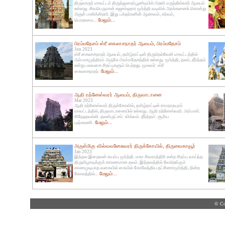
திருவாரூர் மாவட்டம் திருத்துறைப்பூண்டியில் பிறவி மருந்தீஸ்வரர் ஆலயம்
உள்ளது. சிவபெருமான் கஜசம்ஹார மூர்த்தி வடிவில் அரக்கனைக் கொன்று
அருள் பாலிக்கிறார். இது பக்தர்களின் ஆணவம், கர்வம்,
மேலும்...
பொறாமை...
பிரம்மதேசம் ஸ்ரீ கைலாசநாதர் ஆலயம், பிரம்மதேசம்
Jun 2023
ஸ்ரீ கைலாசநாதர் ஆலயம், தமிழ்நாட்டின் திருநெல்வேலி மாவட்டத்தில்
அம்பாசமுத்திரம் அருகே பிரம்மதேசத்தில் உள்ளது. மூர்த்தி, தலம், தீர்த்தம்
என்று பலவகை சிறப்புகளும் பெற்றது. மூலவர்: ஸ்ரீ
மேலும்...
கைலாசநாதர்.
ஆதி ரத்னேஸ்வரர் ஆலயம், திருவாடானை
Mar 2023
ஆதி ரத்னேஸ்வரர் திருக்கோவில், தமிழ்நாட்டின் ராமநாதபுரம்
மாவட்டத்தில், திருவாடானையில் உள்ளது. ஆதி ரத்னேஸ்வரர். அம்பாள்:
சிநேஹவல்லி. தலவிருட்சம்: வில்வம். தீர்த்தம்: சூரிய
மேலும்...
புஷ்கரணி.
அருள்மிகு வில்வவனேசுவரர் திருக்கோயில், திருவைகாவூர்
Jan 2023
இத்தல இறைவன் சுயம்பு மூர்த்தி. மகா சிவராத்திரி என்ற சிறப்பு வாய்ந்த
திருவிழாவுக்குக் காரணமான தலம். இத்தலத்தில் வேறெங்கும்
காணமுடியாத வகையில் கையில் கோலேந்திய தட்சிணாமூர்த்தி, நின்ற
மேலும்...
கோலத்தில்...
© Co