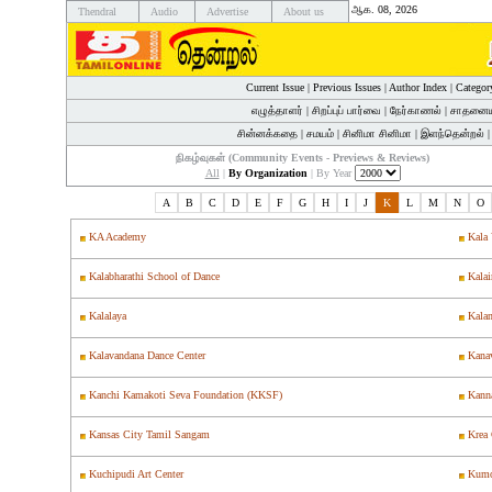
ஆக. 08, 2026
Thendral
Audio
Advertise
About us
Current Issue
|
Previous Issues
|
Author Index
|
Categor
எழுத்தாளர்
|
சிறப்புப் பார்வை
|
நேர்காணல்
|
சாதனைய
சின்னக்கதை
|
சமயம்
|
சினிமா சினிமா
|
இளந்தென்றல்
நிகழ்வுகள் (Community Events - Previews & Reviews)
All
|
By Organization
| By Year
A
B
C
D
E
F
G
H
I
J
K
L
M
N
O
KA Academy
Kala 
Kalabharathi School of Dance
Kala
Kalalaya
Kalan
Kalavandana Dance Center
Kanav
Kanchi Kamakoti Seva Foundation (KKSF)
Kann
Kansas City Tamil Sangam
Krea 
Kuchipudi Art Center
Kum