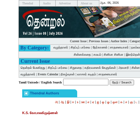
ஆக. 06, 2026
Thendral
Audio
Advertise
About us
Current Issue
|
Previous Issues
|
Author Index
|
Categor
By Category:
எழுத்தாளர்
|
சிறப்புப் பார்வை
|
நேர்காணல்
|
சாதனையாளர்
|
நலம்வ
சின்னக்கதை
|
சமயம்
|
சினிமா சினிமா
|
இளந்தென்
Current Issue
தென்றல் பேசுகிறது
|
சிறப்புப் பார்வை
|
சிறுகதை
|
கதிரவனைக் கேளுங்கள்
|
அலமாரி
|
சின்
எழுத்தாளர்
|
Events Calendar
|
நிகழ்வுகள்
|
வாசகர் கடிதம்
|
சாதனையாளர்
Tamil Unicode / English Search
Thendral Authors
|
|
|
|
|
|
|
|
|
|
|
|
|
|
|
அ
ஆ
இ
ஈ
உ
ஊ
எ
ஏ
ஐ
ஒ
ஓ
ஔ
க
ச
ஞ
ட
K.S. கோபாலகிருஷ்ணன்