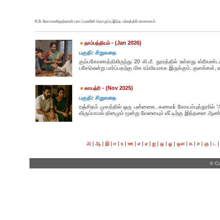
K.S. கோபாலகிருஷ்ணன் படைப்புகளின் தொகுப்பு இந்த பக்கத்தில் காணலாம்
- (Jan 2026)
தாம்பத்தியம்
பகுதி: சிறுகதை
கும்பகோணத்திலிருந்து 20 கி.மீ. தூரத்தில் உள்ளது ஸ்ரீகண்டபு
பசேலென்று பார்ப்பதற்கு மிக ரம்மியமாக இருக்கும். குளங்கள்,
- (Nov 2025)
காயத்ரி
பகுதி: சிறுகதை
ரஞ்சிதம் முகத்தில் ஒரு புன்னகை. கணவர் கோயம்புத்தூரில் '
விரும்பாமல் தினமும் மூன்று வேளையும் வீட்டிற்கு இத்தனை ஆண்டு
|
|
|
|
|
|
|
|
|
|
|
|
|
|
|
அ
ஆ
இ
ஈ
உ
ஊ
எ
ஏ
ஐ
ஒ
ஓ
ஔ
க
ச
ஞ
ட
© Co