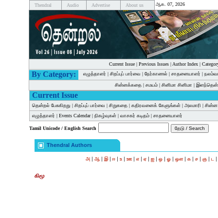
ஆக. 07, 2026
Thendral
Audio
Advertise
About us
Current Issue
|
Previous Issues
|
Author Index
|
Categor
By Category:
எழுத்தாளர்
|
சிறப்புப் பார்வை
|
நேர்காணல்
|
சாதனையாளர்
|
நலம்வ
சின்னக்கதை
|
சமயம்
|
சினிமா சினிமா
|
இளந்தென்
Current Issue
தென்றல் பேசுகிறது
|
சிறப்புப் பார்வை
|
சிறுகதை
|
கதிரவனைக் கேளுங்கள்
|
அலமாரி
|
சின்
எழுத்தாளர்
|
Events Calendar
|
நிகழ்வுகள்
|
வாசகர் கடிதம்
|
சாதனையாளர்
Tamil Unicode / English Search
Thendral Authors
|
|
|
|
|
|
|
|
|
|
|
|
|
|
|
அ
ஆ
இ
ஈ
உ
ஊ
எ
ஏ
ஐ
ஒ
ஓ
ஔ
க
ச
ஞ
ட
கிமூ