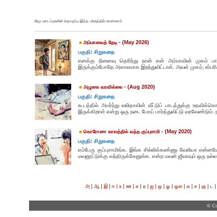
கிமூ படைப்புகளின் தொகுப்பு இந்த பக்கத்தில் காணலாம்
- (May 2026)
அம்மாவைத் தேடி
பகுதி: சிறுகதை
எனக்கு நினைவு தெரிந்து நான் என் அம்மாவின் முகம் பா
இருக்கும்போதே அகாலமாக இறந்துவிட்டாள். அவள் முகம், ஸ்பரிசம
- (Aug 2020)
அழுகை வரவில்லை
பகுதி: சிறுகதை
கூடத்தில் அமர்ந்து லலிதாவின் வீட்டுப் பாடத்துக்கு உதவிக்
இருக்கிறாள் என்று ஒரு நடை போய் பார்த்துவிட்டு வரவேண்டும். 
- (May 2020)
கொரோனா காலத்தில் வந்த குப்புசாமி
பகுதி: சிறுகதை
எம்பேரு குப்புசாமிங்க. இங்க சில்லிக்கண்ணு வேலியா என
மவனூட்டுக்கு வந்திருக்கேனுங்க. என்ற மவன் ஜீவாவும் ஒரு நல்ல
|
|
|
|
|
|
|
|
|
|
|
|
|
|
|
அ
ஆ
இ
ஈ
உ
ஊ
எ
ஏ
ஐ
ஒ
ஓ
ஔ
க
ச
ஞ
ட
© Co