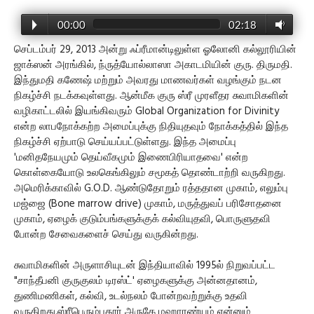
00:00
02:18
செப்டம்பர் 29, 2013 அன்று ஃப்ரீமான்டிலுள்ள ஓலோனி கல்லூரியின்
ஜாக்ஸன் அரங்கில், ந்ருத்யோல்லாஸா அகாடமியின் குரு. திருமதி.
இந்துமதி கணேஷ் மற்றும் அவரது மாணவர்கள் வழங்கும் நடன
நிகழ்ச்சி நடக்கவுள்ளது. ஆன்மீக குரு ஸ்ரீ முரளீதர சுவாமிகளின்
வழிகாட்டலில் இயங்கிவரும் Global Organization for Divinity
என்ற லாபநோக்கற்ற அமைப்புக்கு நிதியுதவும் நோக்கத்தில் இந்த
நிகழ்ச்சி ஏற்பாடு செய்யப்பட்டுள்ளது. இந்த அமைப்பு
'மனிதநேயமும் தெய்வீகமும் இணைபிரியாதவை' என்ற
கொள்கையோடு உலகெங்கிலும் சமூகத் தொண்டாற்றி வருகிறது.
அமெரிக்காவில் G.O.D. ஆண்டுதோறும் ரத்ததான முகாம், எலும்பு
மஜ்ஜை (Bone marrow drive) முகாம், மருத்துவப் பரிசோதனை
முகாம், ஏழைக் குடும்பங்களுக்குக் கல்வியுதவி, பொருளுதவி
போன்ற சேவைகளைச் செய்து வருகின்றது.
சுவாமிகளின் அருளாசியுடன் இந்தியாவில் 1995ல் நிறுவப்பட்ட
"சாந்தீபனி குருகுலம் டிரஸ்ட்' ஏழைகளுக்கு அன்னதானம்,
துணிமணிகள், கல்வி, உடல்நலம் போன்றவற்றுக்கு உதவி
வருகிறது.ஸ்ரீபெரும்புதூர் அருகே மஹாரண்யம் என்னும்