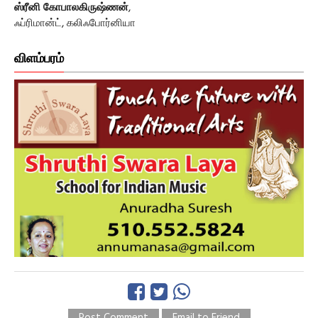
ஸ்ரீனி கோபாலகிருஷ்ணன்
,
ஃப்ரிமான்ட், கலிஃபோர்னியா
விளம்பரம்