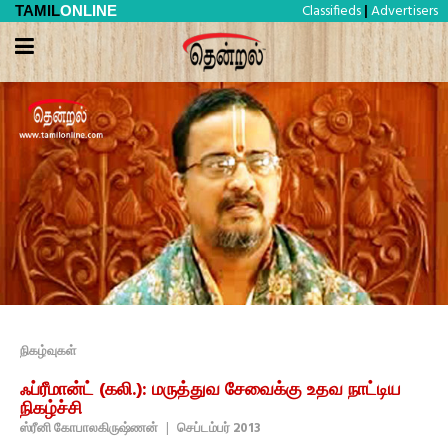
Classifieds
Advertisers
TAMIL
ONLINE
|
நிகழ்வுகள்
ஃப்ரீமான்ட் (கலி.): மருத்துவ சேவைக்கு உதவ நாட்டிய
நிகழ்ச்சி
ஸ்ரீனி கோபாலகிருஷ்ணன்
|
செப்டம்பர் 2013