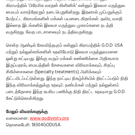
கிராமத்தில் 'பிரேமிக வரதன் கிளினிக்' என்னும் இலவச மருத்துவ
மையம் வாரந்தோறும் நடைபெறுகின்றது. இதனால் முப்பதுக்கும்
மேற்பட்ட கிராமங்களின் மக்கள் பயனடைகிறார்கள். தவிர, வசதி
இல்லாத இடங்களில் இலவச மருத்துவ முகாம்களை நடத்தி
வருகிறது. வேத பாடசாலையும் நடத்திவருகிறது
சென்ற ஆண்டில் கோவிந்தபுரம் என்னும் கிராமத்தில் G.O.D. USA
மற்றும் நல்லுள்ளங்களின் உதவியோடு இலவச மருத்துவமனை
ஒன்று கட்டியது. இங்கு வரும் மக்கள் எண்ணிக்கை அதிகமாக
இருப்பதால், மையத்தின் சேவைகளை விரிவாக்கவும், சிறப்பு
சிகிச்சைகளை (Specialty treatments) அளிக்கவும்
திட்டமிடப்பட்டுள்ளது. இந்த நாட்டிய நிகழ்ச்சியில் திரட்டப்படும் நிதி
இந்த விரிவாக்கத்துக்கு உதவும். நண்பர்கள் மற்றும் நல்லுள்ளம்
படைத்தோரை இந்த உயரிய பணிக்கு நிதி திரட்ட உதவுமாறு G.O.D.
கேட்டுக்கொள்கிறது.
மேலும் விவரங்களுக்கு
வலைமனை:
www.godivinity.org
தொலைபேசி: 18304GODUSA.