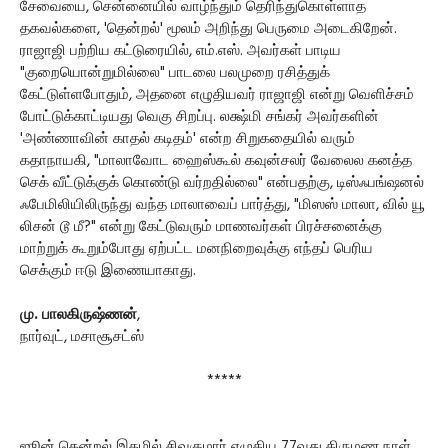
சேவையை, சென்னையில் வாழ்ந்தும் தெரிந்துகொள்ளாத
தகவல்களை, 'தென்றல்' மூலம் அறிந்து பெருமை அடைகிறேன்.
ராஜாஜி பற்றிய கட்டுரையில், எம்.எஸ். அவர்கள் பாடிய
"குறையொன்றுமில்லை" பாடலை பலமுறை ரசித்துக்
கேட்டுள்ளபோதும், அதனை எழுதியவர் ராஜாஜி என்று வெளிச்சம்
போட்டுக்காட்டியது வெகு சிறப்பு. லக்ஷ்மி சங்கர் அவர்களின்
'அண்ணாவின் காதல் கடிதம்' என்ற சிறுகதையில் வரும்
கதாநாயகி, "மாலாவோட ஹைஸ்கூல் கவுன்சலர் வேலைல கனத்த
செக் வீட்டுக்குக் கொண்டு வர்றதில்லை" என்பதற்கு, டிஸ்ஃபங்ஷனல்
ஃபேமிலியிலிருந்து வந்த மாலாவைப் பார்த்து, "மிஸஸ் மாலா, வில் யூ
லிசன் டூ மீ?" என்று கேட்டுவரும் மாணவர்கள் பிரச்சனைக்கு
மாற்றுக் கூறும்போது ஏற்பட்ட மனநிறைவுக்கு எந்தப் பெரிய
செக்கும் ஈடு இணையாகாது.
மு. பாலகிருஷ்ணன்
,
நார்வுட், மசாசூசட்ஸ்
*****
ஜூன் தென்றல் இதழில் சிவகுமார் எழுதிய 77வது திருமண நாள்