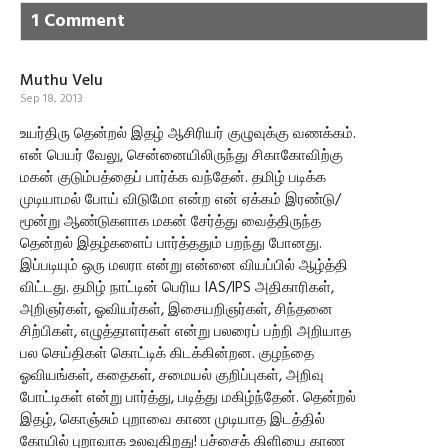
1 Comment
Muthu Velu
Sep 18, 2013
உயர்திரு தென்றல் இதழ் ஆசிரியர் குழுவுக்கு வணக்கம்.
என் பெயர் வேலு, சென்னையிலிருந்து சிகாகோவிற்கு
மகன் குடும்பத்தைப் பார்க்க வந்தேன். தமிழ் படிக்க
முடியாமல் போய் விடுமோ என்ற என் ஏக்கம் இரண்டு/
மூன்று ஆண்டுகளாக மகன் சேர்த்து வைத்திருந்த
தென்றல் இதழ்களைப் பார்த்ததும் பறந்து போனது.
இப்படியும் ஒரு மலரா என்று என்னை வியப்பில் ஆழ்த்தி
விட்டது. தமிழ் நாட்டின் பெரிய IAS/IPS அதிகாரிகள்,
அறிஞர்கள், ஓவியர்கள், இசையறிஞர்கள், சிந்தனை
சிற்பிகள், எழுத்தாளர்கள் என்று பலரைப் பற்றி அறியாத
பல செய்திகள் கொட்டிக் கிடக்கின்றன. குழந்தை
ஓவியங்கள், கதைகள், சமையல் குறிப்புகள், அறிவு
போட்டிகள் என்று பார்த்து, படித்து மகிழ்ந்தேன். தென்றல்
இதழ், கொஞ்சும் புறாவை காண முடியாத இடத்தில்
கோயில் புறாவாக உலவுகிறது! பச்சைக் கிளியை காண