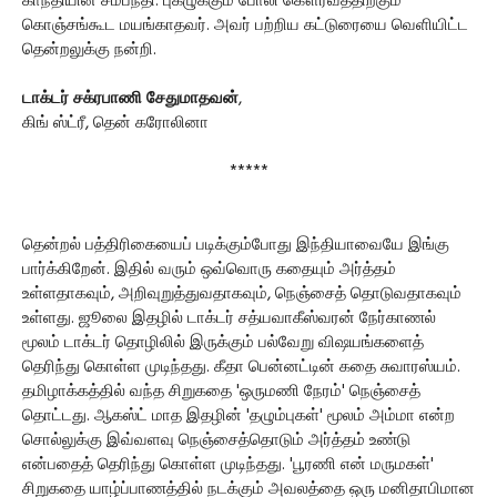
காந்தியின் சம்பந்தி. புகழுக்கும் போலி கௌரவத்திற்கும்
கொஞ்சங்கூட மயங்காதவர். அவர் பற்றிய கட்டுரையை வெளியிட்ட
தென்றலுக்கு நன்றி.
டாக்டர் சக்ரபாணி சேதுமாதவன்
,
கிங் ஸ்ட்ரீ, தென் கரோலினா
*****
தென்றல் பத்திரிகையைப் படிக்கும்போது இந்தியாவையே இங்கு
பார்க்கிறேன். இதில் வரும் ஒவ்வொரு கதையும் அர்த்தம்
உள்ளதாகவும், அறிவுறுத்துவதாகவும், நெஞ்சைத் தொடுவதாகவும்
உள்ளது. ஜூலை இதழில் டாக்டர் சத்யவாகீஸ்வரன் நேர்காணல்
மூலம் டாக்டர் தொழிலில் இருக்கும் பல்வேறு விஷயங்களைத்
தெரிந்து கொள்ள முடிந்தது. கீதா பென்னட்டின் கதை சுவாரஸ்யம்.
தமிழாக்கத்தில் வந்த சிறுகதை 'ஒருமணி நேரம்' நெஞ்சைத்
தொட்டது. ஆகஸ்ட் மாத இதழின் 'தழும்புகள்' மூலம் அம்மா என்ற
சொல்லுக்கு இவ்வளவு நெஞ்சைத்தொடும் அர்த்தம் உண்டு
என்பதைத் தெரிந்து கொள்ள முடிந்தது. 'பூரணி என் மருமகள்'
சிறுகதை யாழ்ப்பாணத்தில் நடக்கும் அவலத்தை ஒரு மனிதாபிமான