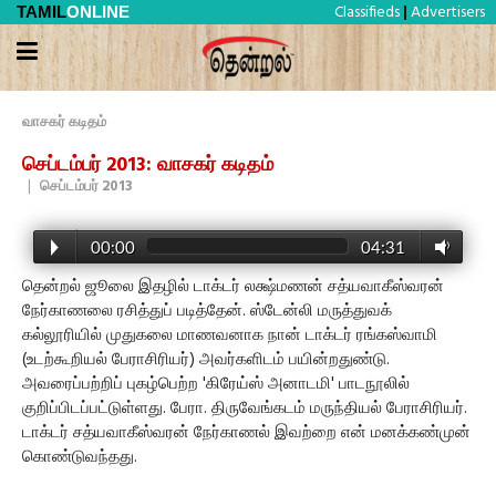
Classifieds
Advertisers
TAMIL
ONLINE
|
வாசகர் கடிதம்
செப்டம்பர் 2013: வாசகர் கடிதம்
|
செப்டம்பர் 2013
00:00
04:31
தென்றல் ஜூலை இதழில் டாக்டர் லக்ஷ்மணன் சத்யவாகீஸ்வரன்
நேர்காணலை ரசித்துப் படித்தேன். ஸ்டேன்லி மருத்துவக்
கல்லூரியில் முதுகலை மாணவனாக நான் டாக்டர் ரங்கஸ்வாமி
(உடற்கூறியல் பேராசிரியர்) அவர்களிடம் பயின்றதுண்டு.
அவரைப்பற்றிப் புகழ்பெற்ற 'கிரேய்ஸ் அனாடமி' பாடநூலில்
குறிப்பிடப்பட்டுள்ளது. பேரா. திருவேங்கடம் மருந்தியல் பேராசிரியர்.
டாக்டர் சத்யவாகீஸ்வரன் நேர்காணல் இவற்றை என் மனக்கண்முன்
கொண்டுவந்தது.