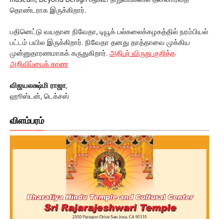
museum, Beyond Benign ஆகிய நிறுவங்களில் தன்னார்வத்
தொண்டராக இருக்கிறார்.
பதினெட்டு வயதான நிவேதா, டியூக் பல்கலைக்கழகத்தில் நரம்பியல்
பட்டம் பயில இருக்கிறார். நிவேதா தனது தாத்தாவை முக்கிய
முன்னுதாரணமாகக் கருதுகிறார்.
அதிபர் விருது குறித்த
அறிவிப்பைக் காண
விஜயலக்ஷ்மி ராஜா
,
ஹூஸ்டன், டெக்சஸ்
விளம்பரம்