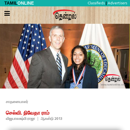
Classifieds
Advertisers
TAMIL
ONLINE
|
சாதனையாளர்
செல்வி. நிவேதா ராம்
விஜயாலக்ஷ்மி ராஜா
|
ஆகஸ்டு 2013