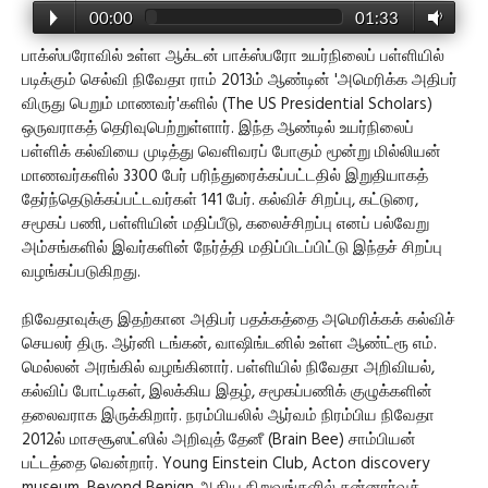
00:00
01:33
பாக்ஸ்பரோவில் உள்ள ஆக்டன் பாக்ஸ்பரோ உயர்நிலைப் பள்ளியில்
படிக்கும் செல்வி நிவேதா ராம் 2013ம் ஆண்டின் 'அமெரிக்க அதிபர்
விருது பெறும் மாணவர்'களில் (The US Presidential Scholars)
ஒருவராகத் தெரிவுபெற்றுள்ளார். இந்த ஆண்டில் உயர்நிலைப்
பள்ளிக் கல்வியை முடித்து வெளிவரப் போகும் மூன்று மில்லியன்
மாணவர்களில் 3300 பேர் பரிந்துரைக்கப்பட்டதில் இறுதியாகத்
தேர்ந்தெடுக்கப்பட்டவர்கள் 141 பேர். கல்விச் சிறப்பு, கட்டுரை,
சமூகப் பணி, பள்ளியின் மதிப்பீடு, கலைச்சிறப்பு எனப் பல்வேறு
அம்சங்களில் இவர்களின் நேர்த்தி மதிப்பிடப்பிட்டு இந்தச் சிறப்பு
வழங்கப்படுகிறது.
நிவேதாவுக்கு இதற்கான அதிபர் பதக்கத்தை அமெரிக்கக் கல்விச்
செயலர் திரு. ஆர்னி டங்கன், வாஷிங்டனில் உள்ள ஆண்ட்ரூ எம்.
மெல்லன் அரங்கில் வழங்கினார். பள்ளியில் நிவேதா அறிவியல்,
கல்விப் போட்டிகள், இலக்கிய இதழ், சமூகப்பணிக் குழுக்களின்
தலைவராக இருக்கிறார். நரம்பியலில் ஆர்வம் நிரம்பிய நிவேதா
2012ல் மாசசூஸட்ஸில் அறிவுத் தேனீ (Brain Bee) சாம்பியன்
பட்டத்தை வென்றார். Young Einstein Club, Acton discovery