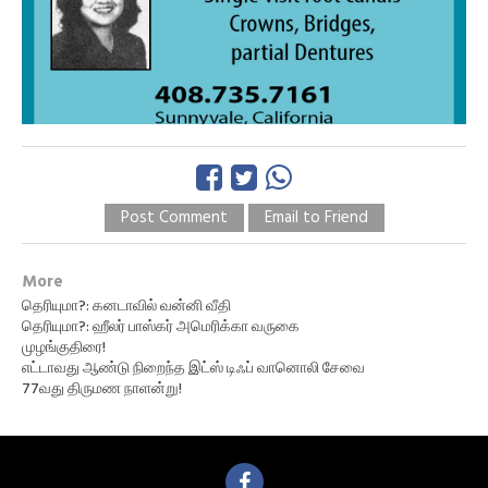
Post Comment
Email to Friend
More
தெரியுமா?: கனடாவில் வன்னி வீதி
தெரியுமா?: ஹீலர் பாஸ்கர் அமெரிக்கா வருகை
முழங்குதிரை!
எட்டாவது ஆண்டு நிறைந்த இட்ஸ் டிஃப் வானொலி சேவை
77வது திருமண நாளன்று!