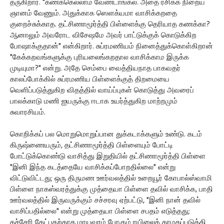
தருகிறார். "கணக்கெல்லாம் வேண்டாங்கல. அதை ரசிக்க நிறைய
ஞானம் வேணும். அதுக்காக ஸௌக்யமா வாசிக்கறதை
குறைச்சுக்காத. தட்சிணாமூர்த்தி பிள்ளைக்கு தெரியாத கணக்கா?
ஆனாலும் அவரோட விசேஷமே அவர் பாட்டுக்குக் கொடுக்கிற
போஷாக்குதான்" என்கிறார். சுப்ரமணியம் நினைத்துக்கொள்கிறான்
"கேக்கறவங்களுக்கு புரியலைங்கறதால வாசிக்காம இருக்க
முடியுமா?" என்று. அதே செம்பை வைத்தியநாத பாகவதர்
காலப்போக்கில் சுப்ரமணிய பிள்ளைக்குத் திறமையை
வெளிப்படுத்துகிற விதத்தில் வாய்ப்புகள் கொடுத்து அவரைப்
பாலக்காடு மணி ஐயருக்கு ஈடாக உயர்த்துகிற மாற்றமும்
சுவாரசியம்.
கொறிக்கப் பல மொறுமொறுப்பான துக்கடாக்களும் உண்டு. கடம்
கிருஷ்ணையரும், தட்சிணாமூர்த்தி பிள்ளையும் போட்டி
போட்டுக்கொண்டு வாசித்து இறுதியில் தட்சிணாமூர்த்தி பிள்ளை
"இனி இந்த கடத்தையே வாசிக்கப்போறதில்லை" என்று
விட்டுவிட்டது; ஒரு திருமண ஊர்வலத்தில் உறையூர் கோபால்ஸ்வாமி
பிள்ளை நாகஸ்வரத்துக்கு முத்தையா பிள்ளை தவில் வாசிக்க, பாதி
ஊர்வலத்தில் இருவருக்கும் சச்சரவு ஏற்பட்டு, "இனி நான் தவில்
வாசிப்பதில்லை" என்று முத்தையா பிள்ளை சபதம் எடுத்தது;
கச்சேரி கேட்பதற்காக மாயவரம் போகும் ரயிலைத் தாமதப்படுத்தி