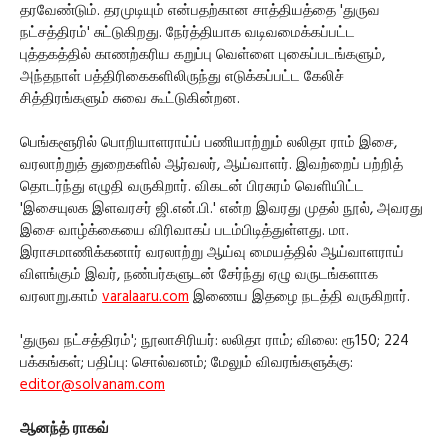
தரவேண்டும். தரமுடியும் என்பதற்கான சாத்தியத்தை 'துருவ
நட்சத்திரம்' சுட்டுகிறது. நேர்த்தியாக வடிவமைக்கப்பட்ட
புத்தகத்தில் காணற்கரிய கறுப்பு வெள்ளை புகைப்படங்களும்,
அந்தநாள் பத்திரிகைகளிலிருந்து எடுக்கப்பட்ட கேலிச்
சித்திரங்களும் சுவை கூட்டுகின்றன.
பெங்களூரில் பொறியாளராய்ப் பணியாற்றும் லலிதா ராம் இசை,
வரலாற்றுத் துறைகளில் ஆர்வலர், ஆய்வாளர். இவற்றைப் பற்றித்
தொடர்ந்து எழுதி வருகிறார். விகடன் பிரசுரம் வெளியிட்ட
'இசையுலக இளவரசர் ஜி.என்.பி.' என்ற இவரது முதல் நூல், அவரது
இசை வாழ்க்கையை விரிவாகப் படம்பிடித்துள்ளது. மா.
இராசமாணிக்கனார் வரலாற்று ஆய்வு மையத்தில் ஆய்வாளராய்
விளங்கும் இவர், நண்பர்களுடன் சேர்ந்து ஏழு வருடங்களாக
வரலாறு.காம்
varalaaru.com
இணைய இதழை நடத்தி வருகிறார்.
'துருவ நட்சத்திரம்'; நூலாசிரியர்: லலிதா ராம்; விலை: ரூ150; 224
பக்கங்கள்; பதிப்பு: சொல்வனம்; மேலும் விவரங்களுக்கு:
editor@solvanam.com
ஆனந்த் ராகவ்