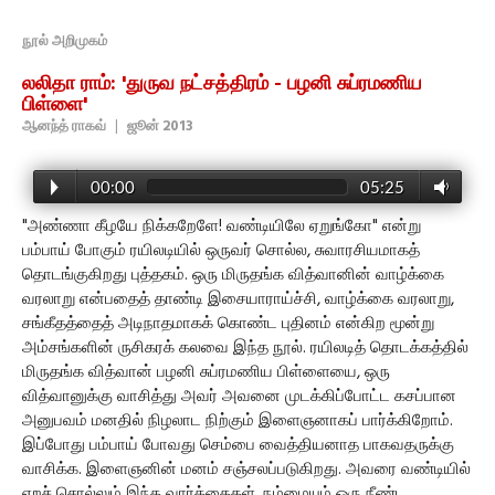
நூல் அறிமுகம்
லலிதா ராம்: 'துருவ நட்சத்திரம் - பழனி சுப்ரமணிய
பிள்ளை'
ஆனந்த் ராகவ்
|
ஜூன் 2013
00:00
05:25
"அண்ணா கீழயே நிக்கறேளே! வண்டியிலே ஏறுங்கோ" என்று
பம்பாய் போகும் ரயிலடியில் ஒருவர் சொல்ல, சுவாரசியமாகத்
தொடங்குகிறது புத்தகம். ஒரு மிருதங்க வித்வானின் வாழ்க்கை
வரலாறு என்பதைத் தாண்டி இசையாராய்ச்சி, வாழ்க்கை வரலாறு,
சங்கீதத்தைத் அடிநாதமாகக் கொண்ட புதினம் என்கிற மூன்று
அம்சங்களின் ருசிகரக் கலவை இந்த நூல். ரயிலடித் தொடக்கத்தில்
மிருதங்க வித்வான் பழனி சுப்ரமணிய பிள்ளையை, ஒரு
வித்வானுக்கு வாசித்து அவர் அவனை முடக்கிப்போட்ட கசப்பான
அனுபவம் மனதில் நிழலாட நிற்கும் இளைஞனாகப் பார்க்கிறோம்.
இப்போது பம்பாய் போவது செம்பை வைத்தியனாத பாகவதருக்கு
வாசிக்க. இளைஞனின் மனம் சஞ்சலப்படுகிறது. அவரை வண்டியில்
ஏறச் சொல்லும் இந்த வார்த்தைகள், நம்மையும் ஒரு நீண்ட,