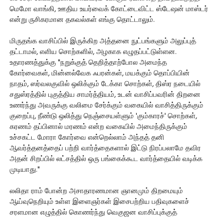
மெமோ வாங்கி, ஊதிய உயர்வைக் கோட்டைவிட்ட ஸ்டேஷன் மாஸ்டர்
என்று ருசிகரமான தகவல்கள் எங்கு தொட்டாலும்.
மிருதங்க வாசிப்பில் இருக்கிற அத்தனை நுட்பங்களும் அலுப்புத்
தட்டாமல், எளிய சொற்களில், அழகாக எழுதப்பட்டுள்ளன.
உதாரணத்துக்கு "நறுக்குத் தெறித்தாற்போல அமைந்த
கோர்வைகள், மின்னல்வேக ஃபரன்கள், மயக்கும் தொப்பியின்
நாதம், ஸர்வலகுவில் ஒலிக்கும் டேக்கா சொற்கள், திஸ்ர நடையில்
சதுஸ்ரத்தில் புகுத்திய சாமர்த்தியம், உடன் வாசிப்பவரின் திறனை
உணர்ந்து அவருக்கு வலிமை சேர்க்கும் வகையில் வாசித்திருக்கும்
குறைப்பு, நீண்டு ஒலித்து நெஞ்சையள்ளும் 'கும்காரச்' சொற்கள்,
கரணம் தப்பினால் மரணம் என்ற வகையில் அமைந்திருக்கும்
உச்சகட்ட மோரா கோர்வை என்றெல்லாம் அந்தத் தனி
ஆவர்த்தனத்தைப் பற்றி வார்த்தைகளால் இட்டு நிரப்பலாமே தவிர
அதன் சிறப்பில் லட்சத்தில் ஒரு பங்கைக்கூட வார்த்தையில் வடிக்க
முடியாது."
லலிதா ராம் போன்ற அசாதாரணமான ஞானமும் திறமையும்
ஆய்வுநெறியும் உள்ள இளைஞர்கள் இசைபற்றிய பதிவுகளைச்
சரளமான எழுத்தில் கொணர்ந்து வெகுஜன வாசிப்புக்குத்