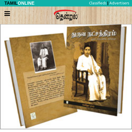
Classifieds
Advertisers
TAMIL
ONLINE
|