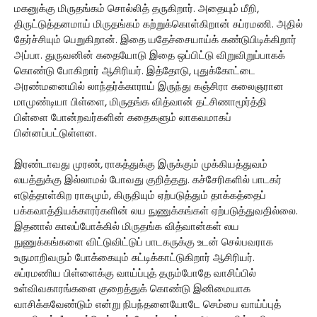
மகனுக்கு மிருதங்கம் சொல்லித் தருகிறார். அதையும் மீறி,
திருட்டுத்தனமாய் மிருதங்கம் கற்றுக்கொள்கிறான் சுப்ரமணி. அதில்
தேர்ச்சியும் பெறுகிறான். இதை யதேச்சையாய்க் கண்டுபிடிக்கிறார்
அப்பா. துருவனின் கதையோடு இதை ஒப்பிட்டு விறுவிறுப்பாகக்
கொண்டு போகிறார் ஆசிரியர். இத்தோடு, புதுக்கோட்டை
அரண்மனையில் லாந்தர்க்காராய் இருந்து கஞ்சிரா கலைஞரான
மாமுண்டியா பிள்ளை, மிருதங்க வித்வான் தட்சிணாமூர்த்தி
பிள்ளை போன்றவர்களின் கதைகளும் லாகவமாகப்
பின்னப்பட்டுள்ளன.
இரண்டாவது முரண், ராகத்துக்கு இருக்கும் முக்கியத்துவம்
லயத்துக்கு இல்லாமல் போவது குறித்தது. கச்சேரிகளில் பாடகர்
எடுத்தாள்கிற ராகமும், கிருதியும் ஏற்படுத்தும் தாக்கத்தைப்
பக்கவாத்தியக்காரர்களின் லய நுணுக்கங்கள் ஏற்படுத்துவதில்லை.
இதனால் காலப்போக்கில் மிருதங்க வித்வான்கள் லய
நுணுக்கங்களை விட்டுவிட்டுப் பாடகருக்கு உடன் செல்பவராக
உருமாறிவரும் போக்கையும் சுட்டிக்காட்டுகிறார் ஆசிரியர்.
சுப்ரமணிய பிள்ளைக்கு வாய்ப்புத் தரும்போதே வாசிப்பில்
உள்விவகாரங்களை குறைத்துக் கொண்டு இனிமையாக
வாசிக்கவேண்டும் என்று நிபந்தனையோடே செம்பை வாய்ப்புத்