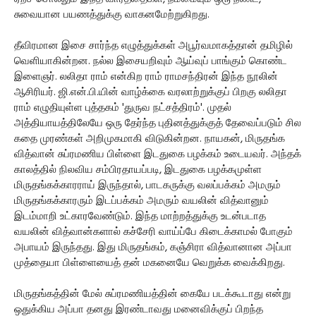
சுவையான பயணத்துக்கு வாகனமேற்றுகிறது.
தீவிரமான இசை சார்ந்த எழுத்துக்கள் அபூர்வமாகத்தான் தமிழில்
வெளியாகின்றன. நல்ல இசையறிவும் ஆய்வுப் பாங்கும் கொண்ட
இளைஞர். லலிதா ராம் என்கிற ராம் ராமசந்திரன் இந்த நூலின்
ஆசிரியர். ஜி.என்.பி.யின் வாழ்க்கை வரலாற்றுக்குப் பிறகு லலிதா
ராம் எழுதியுள்ள புத்தகம் 'துருவ நட்சத்திரம்'. முதல்
அத்தியாயத்திலேயே ஒரு தேர்ந்த புதினத்துக்குத் தேவைப்படும் சில
கதை முரண்கள் அறிமுகமாகி விடுகின்றன. நாயகன், மிருதங்க
வித்வான் சுப்ரமணிய பிள்ளை இடதுகை பழக்கம் உடையவர். அந்தக்
காலத்தில் நிலவிய சம்பிரதாயப்படி, இடதுகை பழக்கமுள்ள
மிருதங்கக்காரராய் இருந்தால், பாடகருக்கு வலப்பக்கம் அமரும்
மிருதங்கக்காரரும் இடப்பக்கம் அமரும் வயலின் வித்வானும்
இடம்மாறி உட்காரவேண்டும். இந்த மாற்றத்துக்கு உடன்படாத
வயலின் வித்வான்களால் கச்சேரி வாய்ப்பே கிடைக்காமல் போகும்
அபாயம் இருந்தது. இது மிருதங்கம், கஞ்சிரா வித்வானான அப்பா
முத்தையா பிள்ளையைத் தன் மகனையே வெறுக்க வைக்கிறது.
மிருதங்கத்தின் மேல் சுப்ரமணியத்தின் கையே படக்கூடாது என்று
ஒதுக்கிய அப்பா தனது இரண்டாவது மனைவிக்குப் பிறந்த