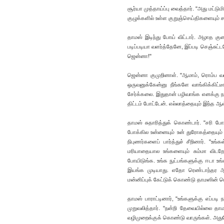
சூர்யா முத்தாய்ப்பு வைத்தார். "அது மட்
குழுக்களில் உள்ள குறுஞ்செய்திகளையும் சட
தாமஸ் இடிந்து போய் விட்டார். அழாத கு
படிப்படியா வளர்த்தேனே, இப்படி செஞ்சுட
ஜென்னா!"
ஜென்னா குமுறினாள். "ஆமாம், ரொம்ப வளர்த்
ஒருவனுக்கேன்னு நீங்களே வாங்கிக்கிட்
சேர்க்கலை. இதுதான் பழிவாங்க எனக்கு நல்
திட்டம் போட்டேன். எல்லாத்தையும் இந்த ஆள்
தாமஸ் சுதாரித்துக் கொண்டார். "சரி ப
போக்கில உன்னையும் உன் துரோகத்தையும்
நிபுணர்களைப் பார்த்துச் சீறினார். "
மரியாதையால உங்களையும் சும்மா விடறேன
போயிடுங்க. உங்க நுட்பங்களுக்கு ஈடா 
இயங்க முடியாது. எதோ ரெண்டாந்தர ஆர
மன்னிப்புக் கேட்டுக் கொண்டு தாமஸின் பெ
தாமஸ் பாராட்டினார், "உங்களுக்கு எப்ப
முறுவலித்தார். "நன்றி தேவையில்லை தா
வழிமுறைக்குக் கொண்டு வாருங்கள். அதுவ