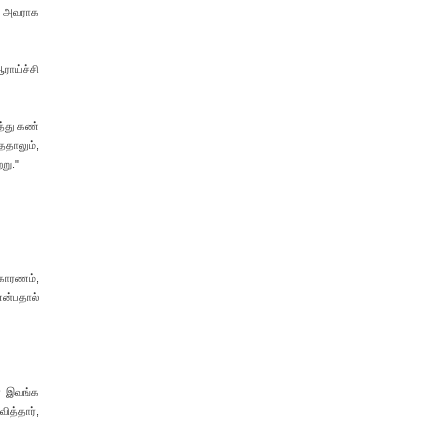
ி, அவராக
ாய்ச்சி
த்து கண்
தாலும்,
று."
 காரணம்,
என்பதால்
ா இவங்க
ித்தார்,