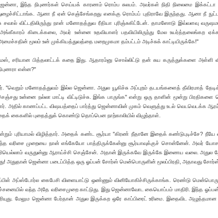
ென்னா, இந்த நிபுணர்கள் செய்யக் காரணம் ரொம்ப சுலபம். அவர்கள் நிதி நிலைமை இக்கட்டா 
ழைச்சிட்டாங்க. ஆனா நீ ஏன் செஞ்சேங்கறது எனக்கு ரொம்பப் புதிராவே இருந்தது. ஆனா நீ நுட்
சவால் விட்டதிலிருந்து நான் மனோதத்துவ ரீதியா புரிஞ்சுகிட்டேன். தாமஸோடு இவ்வளவு வரு
அங்கீகாரம் கிடைக்கலை, அவர் உன்னை உதவியாளர் பதவியிலிருந்து மேல உயர்த்தலைங்கற ஏக்கத
ை அமைச்சதின் மூலம் உன் முக்கியத்துவத்தை மறைமுகமா தம்பட்டம் அடிச்சுக் காட்டியிருக்கே!"
மஸ், சரியான பித்தலாட்டக் கதை இது. ஆதாரம்னு சொல்லிட்டு தன் சுய கருத்துக்களை அள்ளி வீ
நிபுணரா என்ன?"
ர். "வெறும் மனோதத்துவம் இல்ல ஜென்னா. அதுல யூகிச்சு அப்புறம் தடயங்களைத் தீவிரமாத் தேடி
செஞ்சது உன்னை நல்லா மாட்டி விட்டிடுச்சு. இங்க பாருங்க" என்று ஒரு தாளின் மூன்று பிரதிகளை
ார். அதில் காணப்பட்ட விஷயத்தைப் பார்த்து ஜென்னாவின் முகம் வெளுத்து உடல் வெடவெடக்க ஆரம்
தைக் கைகளில் புதைத்துக் கொண்டு தொப்பென நாற்காலியில் விழுந்தாள்.
ன்றும் புரியாமல் விழித்தார். அதைக் கண்ட சூர்யா "கிரண் நீதானே இதைக் கண்டுபுடிச்சே? நீயே 
"இந்த வரிசை முறையை நான் எங்கேயோ பாத்திருக்கேன்னு சூர்யாவுக்குச் சொன்னேன். அவர் யோ
திரியெல்லாம் வருதுன்னு ஆராய்ச்சி செஞ்சேன். அதான் இருக்கவே இருக்கே இணைய வலை. அதுல 
்சது! அதுதான் ஜென்னா படைப்பித்த ஒரு ஓப்பன் சோர்ஸ் மென்பொருளின் மூலப்பிரதி, அதாவது சோர்ஸ
ப்பிள் அப்ஸ்டோர்ல கைபேசி விளையாட்டு ஒண்ணும் வினியோகிச்சிருக்காங்க. ரெண்டு மென்பொரு
 பிரச்சனையில் வந்த அதே வரிசைமுறை காட்டுது. இது ஜென்னாவோட கையொப்பம் மாதிரி. இந்த ஓப்பன
ியுது. மேலும ஜென்னா பேர்தான் அதுல இருக்கற ஒரே காப்பிரைட் உரிமை. இதைவிட அழுத்தமான