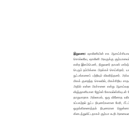
இதுவரை:
ஷாலினியின் சக ஆராய்ச்சியாளர
சொல்லவே, ஷாலினி அவருக்கு சூர்யாவைப் ப
என்ற இளம்பெண், நிறுவனர் தாமஸ் மார்ஷ் 
பெரும் நம்பிக்கை பிறக்கச் செய்கிறார். ய
நுட்பங்களைப் பற்றியும் விவரித்தனர். அ
மிகக் குறைந்த செலவில், மிகச்சிறிய சாத
அதில் என்ன பிரச்சனை என்று ஆராய்வதற
விஞ்ஞானியான ஜேம்ஸ் கோவல்ஸ்கியுடன் சே
தாறுமாறாக அல்லாமல், ஒரு வினோத வரிசை
உப்பகற்றல் நுட்ப நிபுணர்களான மேரி, பீட
ஒருங்கிணைத்தல் நிபுணரான ஜென்னாவை
கிடைத்துவிட்டதாகச் சூர்யா கூறி அனைவரைய