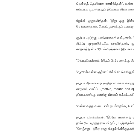
தெள்ளத் தெளிவாக உணர்ந்தேன்". உடனே ஜே
எவ்வளவு முயன்றாலும் இவ்வளவு சிக்கலான 
ஜேம்ஸ் முறுவலித்தார். "இது ஒரு இன்
செய்பவன்தான். செயல்முறைக்கும் எனக்கும்
சூர்யா அடுத்து யாவ்னாவைக் காட்டினார்.
சிமிட்டி, முறுவலிக்கவே, சுதாரித்தா
சாதனத்தின் உயிரியல் விஞ்ஞான ரீதியான அம
"அப்படியென்றால், இந்தப் பிரச்சனைக்கு 
"ஆனால் என்ன சூர்யா? சீக்கிரம் சொல்லுங்
சூர்யா அனைவரையும் நிதானமாகக் கூர்ந்து ப
சாதனம், வாய்ப்பு (motive, means and o
தீர்வு காண்பது எனக்கு மிகவும் இக்கட்டா
"என்ன அந்த விடை. ஏன் தயங்கறீங்க, போட்ட
சூர்யா விளக்கினார். "இப்போ எனக்குத
நால்வரில் ஒருத்தரால மட்டும் முடிஞ்சிரு
"செஞ்சது... இந்த நாலு பேரும் சேர்ந்துத