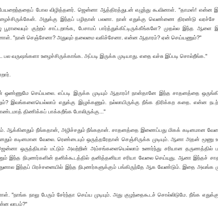
ேயறைந்ததைப் போல விழித்தனர். ஜென்னா ஆத்திரத்துடன் எழுந்து கூவினாள். "தாமஸ்! என்ன இ
ழைச்சிருக்கேன். அதுக்கு இந்தப் பழிதான் பலனா. நான் எதுக்கு வெண்ணை திரண்டு வரச்சே
 பூராவையும் குற்றம் சாட்டறாங்க, பேசாமப் பார்த்துக்கிட்டிருக்கீங்களே? முதல்ல இந்த ஆளை இ
 சீறினாள். "நான் செஞ்சேனா? அதுவும் தலைமை வகிச்சேனா. என்ன ஆதாரம்? ஏன் செய்யணும்?"
ல வருஷங்களா உழைச்சிருக்காங்க. அப்படி இருக்க முடியாது. எதை வச்சு இப்படி சொல்றீங்க."
றார்.
ான் ஒண்ணுமே செய்யலை. எப்படி இருக்க முடியும் ஆதாரம்! நான்தானே இந்த சாதனத்தை ஒருங்க
்? இவங்களையெல்லாம் எதுக்கு இழுக்கணும். நல்லாயிருக்கு நீங்க திரிக்கற கதை. என்ன நடந
்டமாத் திணிக்கப் பாக்கறீங்க போலிருக்கு..."
ம். ஆக்கினதும் நீங்கதான், அழிச்சதும் நீங்கதான். சாதனத்தை இணைப்பது மிகக் கடினமான வ
தும் கடினமான வேலை. ரெண்டையும் ஒருத்தரேதான் செஞ்சிருக்க முடியும். ஆனா அதன் மூணு உப
ஜென்னா ஒருத்தியால் மட்டும் அவற்றின் அம்சங்களையெல்லாம் உணர்ந்து சரியான தருணத்தில் 
ணும் இந்த நிபுணர்களின் தனிக்கூடத்தில் தனித்தனியா சரியா வேலை செய்யுது. ஆனா இந்தச் சா
ு. அதுனால இந்தப் பிரச்சனையில் இந்த நிபுணர்களுக்கும் பங்கிருந்தே ஆக வேண்டும். இதை அவங்க 
. "நாங்க நாலு பேரும் சேர்ந்தா செய்ய முடியும். அது குழந்தைகூடச் சொல்லிடுமே. நீங்க எதுக
ன்ன லாபம்?"