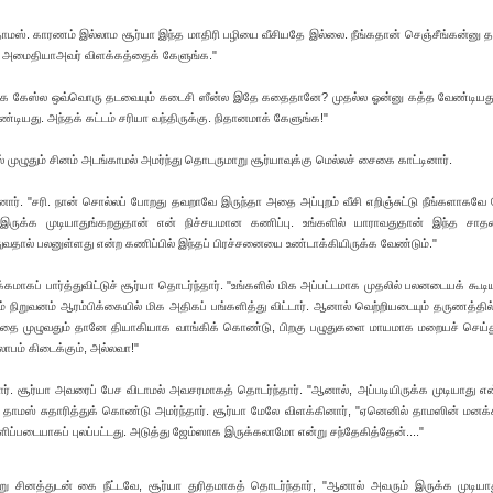
ாமஸ். காரணம் இல்லாம சூர்யா இந்த மாதிரி பழியை வீசியதே இல்லை. நீங்கதான் செஞ்சீங்கன்னு தன
 அமைதியாஅவர் விளக்கத்தைக் கேளுங்க."
், எங்க கேஸ்ல ஒவ்வொரு தடவையும் கடைசி ஸீன்ல இதே கதைதானே? முதல்ல ஓன்னு கத்த வேண்டியது
ேண்டியது. அந்தக் கட்டம் சரியா வந்திருக்கு. நிதானமாக் கேளுங்க!"
முழுதும் சினம் அடங்காமல் அமர்ந்து தொடருமாறு சூர்யாவுக்கு மெல்லச் சைகை காட்டினார்.
ர். "சரி. நான் சொல்லப் போறது தவறாவே இருந்தா அதை அப்புறம் வீசி எறிஞ்சுட்டு நீங்களாகவே
 இருக்க முடியாதுங்கறதுதான் என் நிச்சயமான கணிப்பு. உங்களில் யாராவதுதான் இந்த சாத
துவதால் பலனுள்ளது என்ற கணிப்பில் இந்தப் பிரச்சனையை உண்டாக்கியிருக்க வேண்டும்."
்கமாகப் பார்த்துவிட்டுச் சூர்யா தொடர்ந்தார். "உங்களில் மிக அப்பட்டமாக முதலில் பலனடையக் கூ
ம் நிறுவனம் ஆரம்பிக்கையில் மிக அதிகப் பங்களித்து விட்டார். ஆனால் வெற்றியடையும் தருணத்தி
. அதை முழுவதும் தானே தியாகியாக வாங்கிக் கொண்டு, பிறகு பழுதுகளை மாயமாக மறையச் செய்து
லாபம் கிடைக்கும், அல்லவா!"
ர். சூர்யா அவரைப் பேச விடாமல் அவசரமாகத் தொடர்ந்தார். "ஆனால், அப்படியிருக்க முடியாது என
ட தாமஸ் சுதாரித்துக் கொண்டு அமர்ந்தார். சூர்யா மேலே விளக்கினார், "ஏனெனில் தாமஸின் மனக்
்படையாகப் புலப்பட்டது. அடுத்து ஜேம்ஸாக இருக்கலாமோ என்று சந்தேகித்தேன்...."
்று சினத்துடன் கை நீட்டவே, சூர்யா துரிதமாகத் தொடர்ந்தார், "ஆனால் அவரும் இருக்க முடியா