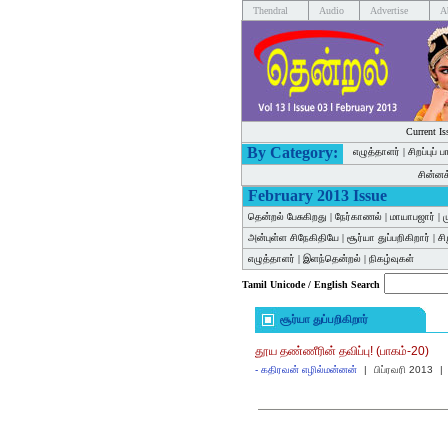
Thendral
Audio
Advertise
A
Current Is
By Category:
எழுத்தாளர்
|
சிறப்புப் 
சின்ன
February 2013 Issue
தென்றல் பேசுகிறது
|
நேர்காணல்
|
மாயாபஜார்
|
ம
அன்புள்ள சிநேகிதியே
|
சூர்யா துப்பறிகிறார்
|
ச
எழுத்தாளர்
|
இளந்தென்றல்
|
நிகழ்வுகள்
Tamil Unicode / English Search
சூர்யா துப்பறிகிறார்
தூய தண்ணீரின் தவிப்பு! (பாகம்-20)
-
கதிரவன் எழில்மன்னன்
|
பிப்ரவரி 2013
|