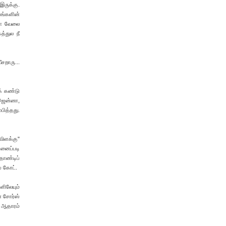
இருக்கு.
பங்களின்
ஷமா வேலை
்துல நீ
சறாரு...
க் கண்டு
 ஜென்னா,
பித்தது.
விளக்கு"
சனைப்படி
தோண்டிப்
் கோட்.
ளிலேயும்
் சோர்ஸ்
 ஆதாரம்