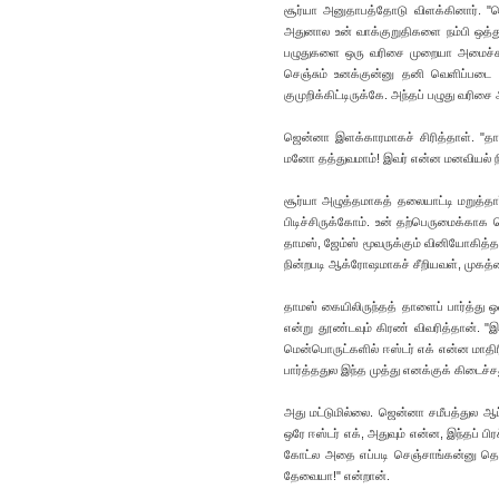
சூர்யா அனுதாபத்தோடு விளக்கினார். "ஜ
அதுனால உன் வாக்குறுதிகளை நம்பி ஒத்து
பழுதுகளை ஒரு வரிசை முறையா அமைச்சு 
செஞ்சும் உனக்குன்னு தனி வெளிப்படை 
குமுறிக்கிட்டிருக்கே. அந்தப் பழுது வரிச
ஜென்னா இளக்காரமாகச் சிரித்தாள். "தா
மனோ தத்துவமாம்! இவர் என்ன மனவியல் 
சூர்யா அழுத்தமாகத் தலையாட்டி மறுத்தா
பிடிச்சிருக்கோம். உன் தற்பெருமைக்காக 
தாமஸ், ஜேம்ஸ் மூவருக்கும் வினியோகித்த
நின்றபடி ஆக்ரோஷமாகச் சீறியவள், முகத்
தாமஸ் கையிலிருந்தத் தாளைப் பார்த்து ஒ
என்று தூண்டவும் கிரண் விவரித்தான். 
மென்பொருட்களில் ஈஸ்டர் எக் என்ன மா
பார்த்ததுல இந்த முத்து எனக்குக் கிடைச
அது மட்டுமில்லை. ஜென்னா சமீபத்துல ஆ
ஒரே ஈஸ்டர் எக், அதுவும் என்ன, இந்தப்
கோட்ல அதை எப்படி செஞ்சாங்கன்னு தெர
தேவையா!" என்றான்.