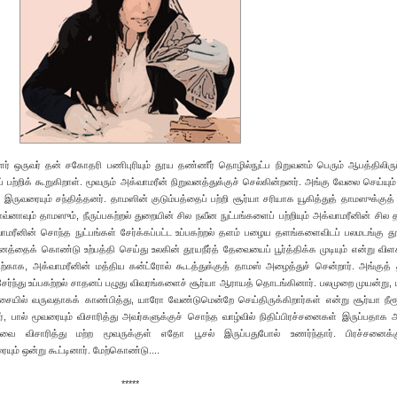
் ஒருவர் தன் சகோதரி பணிபுரியும் தூய தண்ணீர் தொழில்நுட்ப நிறுவனம் பெரும் ஆபத்திலிரு
ற்றிக் கூறுகிறாள். மூவரும் அக்வாமரீன் நிறுவனத்துக்குச் செல்கின்றனர். அங்கு வேலை செய்யும
இருவரையும் சந்தித்தனர். தாமஸின் குடும்பத்தைப் பற்றி சூர்யா சரியாக யூகித்துத் தாமஸுக்குத்
ாவ்னாவும் தாமஸும், நீருப்பகற்றல் துறையின் சில நவீன நுட்பங்களைப் பற்றியும் அக்வாமரீனின் சில த
க்வாமரீனின் சொந்த நுட்பங்கள் சேர்க்கப்பட்ட உப்பகற்றல் தளம் பழைய தளங்களைவிடப் பலமடங்கு த
னத்தைக் கொண்டு உற்பத்தி செய்து உலகின் தூயநீர்த் தேவையைப் பூர்த்திக்க முடியும் என்று விளக
்காக, அக்வாமரீனின் மத்திய கன்ட்ரோல் கூடத்துக்குத் தாமஸ் அழைத்துச் சென்றார். அங்கு
ர்ந்து உப்பகற்றல் சாதனப் பழுது விவரங்களைச் சூர்யா ஆராயத் தொடங்கினார். பலமுறை முயன்று, 
யில் வருவதாகக் காண்பித்து, யாரோ வேண்டுமென்றே செய்திருக்கிறார்கள் என்று சூர்யா நீரூப
்டர், பால் மூவரையும் விசாரித்து அவர்களுக்குச் சொந்த வாழ்வில் நிதிப்பிரச்சனைகள் இருப்பதாக அற
 விசாரித்து மற்ற மூவருக்குள் எதோ பூசல் இருப்பதுபோல் உணர்ந்தார். பிரச்சனைக்கு
ும் ஒன்று கூட்டினார். மேற்கொண்டு.‍...
*****