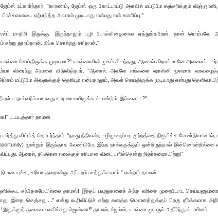
ம்ஸ் உட்கார்ந்தார். "காரணம், ஜேம்ஸ் ஒரு கோட்பாட்டு அளவில் மட்டுமே சஞ்சரிக்கும் விஞ்ஞான
பிரச்சனையை ஏற்படுத்த அவரால் முடியாது என்பது என் கணிப்பு."
ஸல்ட் மாதிரி இருக்கு. இருந்தாலும் பழி போக்கினதுனால ஏத்துக்கறேன். நான் ரொம்பவே ஆர
 சற்று தூரம்தான். நீங்க சொல்றது சரிதான்."
 "யாவ்னா செய்திருக்க முடியுமா?" யாவ்னாவின் முகம் சிவந்தது, ஆனால் கிரண் உடனே அவளைப் பார்
ள். சூர்யா விரைந்து அவளை விடுவித்தார். "ஆனால், அவளே எங்களை ஷாலினி மூலமாக வரவழைத்த
்சம் மட்டுமே அவளுக்குத் தெரியும் என்பதாலும், அவள் செய்திருக்க முடியாது என்பது தெளிவாயிற்
மீதியுள்ள நால்வரில் யாரவது காரணமாயிருக்க வேண்டும், இல்லையா?"
க!" படபடத்தார் தாமஸ்.
ார்த்து விட்டுத் தொடர்ந்தார், "நமது நீதிமன்ற வழிமுறைப்படி குற்றத்தை நிரூபிக்க வேண்டுமானால்,
pportunity) மூன்றும் இருந்தாக வேண்டுமே. இந்த நால்வருக்கும் ஒன்றிருந்தால் இன்னொன்றில்லை 
கிவிட்டது. ஆனால், திடீரென எனக்குச் சரியான விடை பளிச்சென்று நிதர்சனமாயிற்று!"
ு உடையுங்க, சரியா தவறான்னு அப்புறம் பாத்துக்கலாம்!" என்றார் தாமஸ்.
் துளிக்கூட சந்தேகமேயில்லை தாமஸ்! இந்தப் பழுதுகளைச் அந்த வரிசை முறையோட செய்யணும்ன
க்காது. இதை செஞ்சது...." என்று கூறிவிட்டுச் சற்று கனத்த மௌனத்துக்குப் பிறகு தீர்க்கமாக அறிவ
ான்! இதுக்குத் தலைமை வகிச்சது ஜென்னா!" தாமஸ், ஜேம்ஸ், யாவ்னா மூவரும் அதிர்ந்து போயினர்.