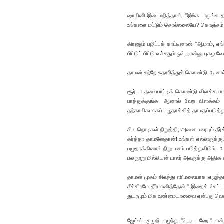
ஷாலினி இடைமறித்தாள். "இங்க பாருங்க த
உங்களை மட்டும் சொல்லலையே? கொஞ்சம்
கிரணும் பழிப்புக் காட்டினான். "ஆமாம
பிட்டுப் பிட்டு வச்சதும் ஒஹோன்னு புகழ வ
தாமஸ் சற்றே சுதாரித்துக் கொண்டு ஆனால் 
சூர்யா தலையாட்டிக் கொண்டு விளக்கலானா
பாத்துக்குங்க. ஆனால் வேற விளக்கம்
தற்காலிகமாகப் பழுதாக்கித் தாமதப்படுத்
சில நொடிகள் நிறுத்தி, அனைவரையும் தீர்க
கர்த்தா தாமஸேதான்! உங்கள் எல்லாருக்கு
பழுதாக்கினால் நிறுவனம் படுத்துவிடும்
பல நூறு மில்லியன் டாலர் அவருக்கு அதிக 
தாமஸ் முகம் சிவந்து எரிமலையாக எழுந்தா
சீக்கிரமே தீர்மானித்தேன்." இதைக் கேட்
துயரமும் மிக உண்மையானவை என்பது வெளிப
ஜேம்ஸ் குமுறி எழுந்து "ஹே... ஹே!" என