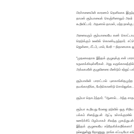
பிரச்சனையின் காரணம் தெளிவாக இருந்ததா
தாமஸ் சூர்யாவைக் கெஞ்சினாலும் அவர் வ
கூறிவிட்டார். அதனால் தாமஸ், மற்ற நான்கு
அனைவரும் சூர்யாவையே கண் கொட்டாமல் பா
நெடுக்கும் உலவிக் கொண்டிருந்தார். சட்ட
ஜென்னா, பீட்டர், பால், மேரி – நிதானமாக 
"முதலாவதாக இந்தக் குழுவுக்கு என் பார
உருவாக்கியுள்ளீர்கள். அது வருங்காலத்தில
அக்வாமரீன் குழுவினரை மீண்டும் உற்றுப் பார
சூர்யாவின் பாராட்டால் புளகாங்கிதமுற
தயங்காதீங்க, மேற்கொண்டு சொல்லுங்க...
சூர்யா தொடர்ந்தார். "ஆனால்... அந்த சா
சூர்யா கூறியது மேஜை நடுவில் ஒரு சிறிய
பக்கம் சினத்துடன் ஆட்டி உச்சக்குரலில
உணர்ச்சிப் பிழம்பாகச் சிவந்த முகத்துடன
இந்தக் குழுவையே சந்தேகிக்கறீங்களா! 
நல்லதுன்னு தோணுது. நாங்க எப்படியோ எங்