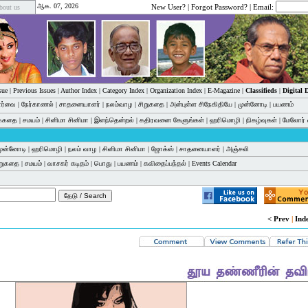
ஆக. 07, 2026
New User?
|
Forgot Password?
| Email:
bout us
sue
|
Previous Issues
|
Author Index
|
Category Index
|
Organization Index
|
E-Magazine
|
Classifieds
|
Digital
பார்வை
|
நேர்காணல்
|
சாதனையாளர்
|
நலம்வாழ
|
சிறுகதை
|
அன்புள்ள சிநேகிதியே
|
முன்னோடி
|
பயணம்
க்கதை
|
சமயம்
|
சினிமா சினிமா
|
இளந்தென்றல்
|
கதிரவனை கேளுங்கள்
|
ஹரிமொழி
|
நிகழ்வுகள்
|
மேலோர் 
ுன்னோடி
|
ஹரிமொழி
|
நலம் வாழ
|
சினிமா சினிமா
|
ஜோக்ஸ்
|
சாதனையாளர்
|
அஞ்சலி
ிறுகதை
|
சமயம்
|
வாசகர் கடிதம்
|
பொது
|
பயணம்
|
கவிதைப்பந்தல்
|
Events Calendar
< Prev
|
Ind