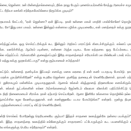
டுமில்லை, ஜென்னா. உன் மின்னஞ்சல்களையும், நீங்க நாலு பேரும் புனைபெயர்களில் சேத்து அமைச்ச ச
்ட ரீதியா வாங்கி சந்தேகமேயில்லாம நிரூபிக்க முடியும்!"
றையாகக் கேட்டார், "ஏன் ஜென்னா? ஏன் இப்படி. நான் உன்னை மகள் மாதிரி பாவிச்சேனே! தொழில்
்டயே. சே! இது மகா பாவம். உன்னை இன்னும் என்னால பழிக்க முடியலையே, என் மனத்தைச் சுக்கு நூறா
துட்டீங்க. ஒரு செக்ரட்டரிக்குக் கூட இன்னும் அதிகப் பாராட்டுக் கிடைச்சிருக்கும். எல்லாப் புக
டீங்க. வளர்ச்சிக்கு ஆயிரம் படின்னா, என்னை அஞ்சு படிகூட மேல ஏத்தலை. ஒரு பேப்பர்லகூட 
ல சந்தர்ப்பம். அக்வாமரீன் குலைஞ்சப்புறம் இதே சாதனத்தைச் சரியாக்கி பல மில்லியன் டாலர் சம்ப
 வந்து சுக்கு நூறாக்கிட்டாரு!" என்று சூர்யாவைச் சபித்தாள்!
ோகட்டும். உன்னைத் தண்டிக்க இப்பவும் எனக்கு மனசு வரலை. நீ என் கண் படாதபடி போயிடு. நா
 மறக்க முயற்சிக்கிறேன்" என்று கூறவே ஜென்னா குனிந்த தலையுடன் வெளியேறினாள். தாமஸ் மற்
உங்கள் துரோகமும் மன்னிக்க முடியாததுதான். ஆனால் உங்கள் விஞ்ஞானத் திறமைமேல எனக்கிருக்
். உங்கள் நுட்பங்களின் எல்லா அம்சங்களையும் ஜேம்ஸிடம் விவரமா விளக்கி பதிப்பிச்சிட்டு
உங்க நிதி நிலைமையைச் சீராக்க நான் ஏற்பாடு செய்யறேன். ஆனா இனிமே உங்களால தொழிலில் நல்
ாய்ச்சில உழல வேண்டியதுதான். என் கண்ணுலயே படாம போயிடுங்க!" என்றார். மூன்று நிபுண
ருந்தன்மையைப் பாராட்டி விட்டு வெளியேறினர்.
டி நன்றி சொல்லப் போறேன்னு தெரியலையே சூர்யா! இந்தச் சாதனை உலகத்துக்கே நன்மை பயக்கும்!"
மஸ். இந்த சாதனத்தை உலகத்தில் எல்லோருக்கும் சாதாரணப் பட்டோருக்கும் கூட பயனளிக்கும்
ே எங்களுக்கு பெரிய சந்தோஷம்!" என்றார்.