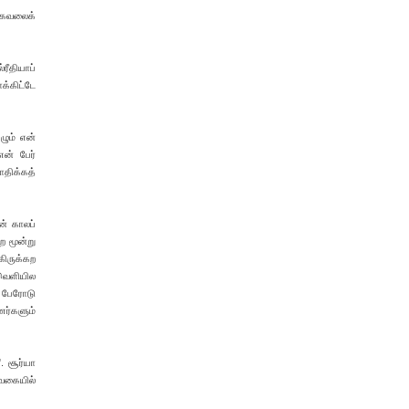
மூகவலைக்
ரீதியாப்
க்கிட்டே
ழும் என்
என் பேர்
ாதிக்கத்
ன் காலப்
ற மூன்று
கிருக்கற
 வெளியில
ல பேரோடு
ர்களும்
. சூர்யா
 வகையில்