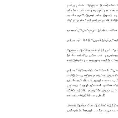
மூன்று முக்கிய விஞ்ஞான நிபுணர்களோ ப
உங்களோட எவ்வளவு வருஷம் ராப்பகலா உ
உடைக்கணும்? அதுவும் உங்க நிபுணர் குழு
விரட்டியடியுங்க!" என்றவள் சூர்யாவிடம்
தாமஸும், "ஆமாம் சூர்யா இவங்க என்னோட ப
சூர்யா பதட்டமின்றி "ஆதாரம் இருக்கு!" என்
ஜென்னா அலட்சியமாகச் சிரித்தாள். "ந
இயங்க வச்சதே. நானே ஏன் பழுதாக்கணும
கண்டுபிடிக்க முடியாததுனால என்மேல அபாண
சூர்யா மேற்கொண்டு விளக்கினார், "ஆமா
மாதிரி அதை வரிசை முறையில பழுதாக்கின
நுட்பங்களும் மிகவும் நுணுக்கமானவை. 
முடியாது. அதுவும் நுட்பங்கள் ஒவ்வொண்
மட்டும் குறிப்பிட்ட முறையில் பழுதாகுத
காட்டிக் குடுத்திடுச்சு பாருங்க!"
ஆனால் ஜென்னாவோ அலட்சியப் படுத்தினாள்
நான் ஏன் செய்யணும். எனக்கு அதுனால எ