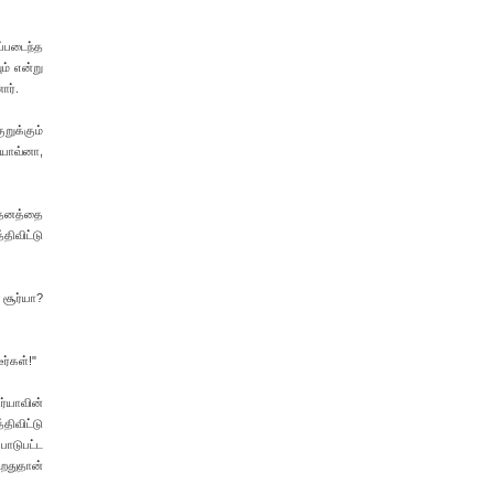
ப்படைந்த
ம் என்று
ார்.
றுக்கும்
 யாவ்னா,
சாதனத்தை
திவிட்டு
 சூர்யா?
ர்கள்!"
ர்யாவின்
திவிட்டு
பாடுபட்ட
டறதுதான்