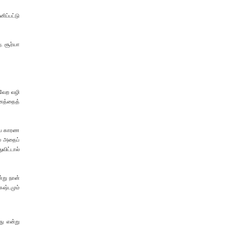
ிப்பட்டு
. சூர்யா
 வேற வழி
னத்தைத்
டிய காரண
ல் அதைப்
விட்டால்
்று நான்
கஷ்டமும்
து என்று