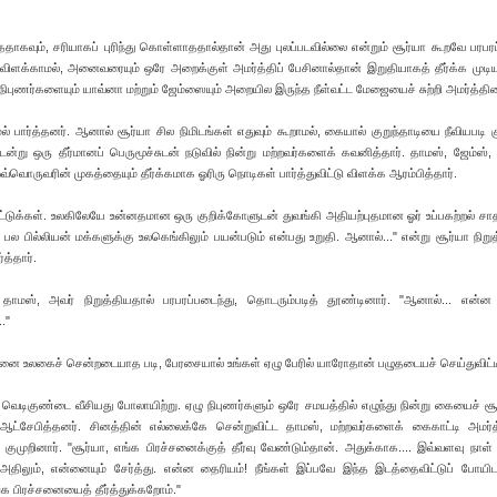
கவும், சரியாகப் புரிந்து கொள்ளாததால்தான் அது புலப்படவில்லை என்றும் சூர்யா கூறவே பரபர
ிளக்காமல், அனைவரையும் ஒரே அறைக்குள் அமர்த்திப் பேசினால்தான் இறுதியாகத் தீர்க்க முடியு
 நிபுணர்களையும் யாவ்னா மற்றும் ஜேம்ஸையும் அறையில இருந்த நீள்வட்ட மேஜையைச் சுற்றி அமர்த்தின
ர்த்தனர். ஆனால் சூர்யா சில நிமிடங்கள் எதுவும் கூறாமல், கையால் குறுந்தாடியை நீவியபடி கு
ென்று ஒரு தீர்மானப் பெருமூச்சுடன் நடுவில் நின்று மற்றவர்களைக் கவனித்தார். தாமஸ், ஜேம்ஸ்,
ஒவ்வொருவரின் முகத்தையும் தீர்க்கமாக ஓரிரு நொடிகள் பார்த்துவிட்டு விளக்க ஆரம்பித்தார்.
ாட்டுக்கள். உலகிலேயே உன்னதமான ஒரு குறிக்கோளுடன் துவங்கி அதியற்புதமான ஓர் உப்பகற்றல் 
் பல பில்லியன் மக்களுக்கு உலகெங்கிலும் பயன்படும் என்பது உறுதி. ஆனால்..." என்று சூர்யா நிறுத்
்த்தார்.
்ற தாமஸ், அவர் நிறுத்தியதால் பரபரப்படைந்து, தொடரும்படித் தூண்டினார். "ஆனால்... என்ன
."
தனை உலகைச் சென்றடையாத படி, பேரசையால் உங்கள் ஏழு பேரில் யாரோதான் பழுதடையச் செய்துவிட்டீ
 வெடிகுண்டை வீசியது போலாயிற்று. ஏழு நிபுணர்களும் ஒரே சமயத்தில் எழுந்து நின்று கையைச் சூ
் ஆட்சேபித்தனர். சினத்தின் எல்லைக்கே சென்றுவிட்ட தாமஸ், மற்றவர்களைக் கைகாட்டி அமர்த்
் குமுறினார். "சூர்யா, எங்க பிரச்சனைக்குத் தீர்வு வேண்டும்தான். அதுக்காக.... இவ்வளவு நாள் 
அதிலும், என்னையும் சேர்த்து. என்ன தைரியம்! நீங்கள் இப்பவே இந்த இடத்தைவிட்டுப் போயி
க பிரச்சனையைத் தீர்த்துக்கறோம்."