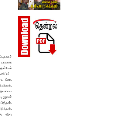
ப்பதாகச்
் யாவ்னா
 தன்மேல்
னிப்பட்ட
ூய நீரை,
்கினார்.
த் தலைமை
பழுதுகள்
ித்தார்.
ிந்தார்.
 தீர்வு