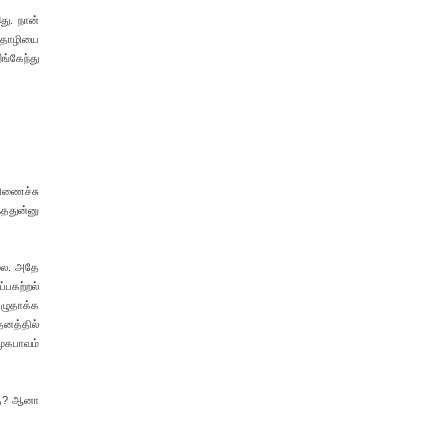
து. நான்
 தாழியை
ங்கேந்து
ிணைச்சு
்ததுன்னு
ேலை. அதே
்பகற்றல்
பழுதாக்க
தனத்தில்
முகபாவம்
்கு? ஆனா