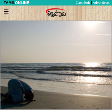
Classifieds
Advertisers
TAMIL
ONLINE
|