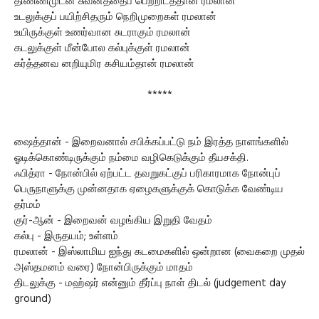
திண்ணமுடன் சுவனத்தைப் பெற்றிடத்தான் ரமலான்
உடலுக்குப் பயிற்சிதரும் நெறிமுறைகள் ரமலான்
உயிருக்குள் உணர்வான சுடராகும் ரமலான்
கடலுக்குள் மீன்போல கல்புக்குள் ரமலான்
கர்த்தனவ னறியுமிர கசியம்தான் ரமலான்
*****
ஷைத்தான் - இறைவனால் சபிக்கப்பட்டு நம் இரத்த நாளங்களில்
ஓடிக்கொண்டிருக்கும் நம்மை வழிகெடுக்கும் தீயசக்தி.
ஃபித்ரா - நோன்பில் ஏற்பட்ட தவறுகட்குப் பரிகாரமாக நோன்புப்
பெருநாளுக்கு முன்னதாக ஏழைகளுக்குக் கொடுக்க வேண்டிய
தர்மம்
குர்-ஆன் - இறைவன் வழங்கிய இறுதி வேதம்
கல்பு - இருதயம்; உள்ளம்
ரமலான் - இஸ்லாமிய ஐந்து கடமைகளில் ஒன்றான (வைகறை முதல்
அஸ்தமனம் வரை) நோன்பிருக்கும் மாதம்
திடலுக்கு - மஹ்ஷர் என்னும் தீர்ப்பு நாள் திடல் (judgement day
ground)