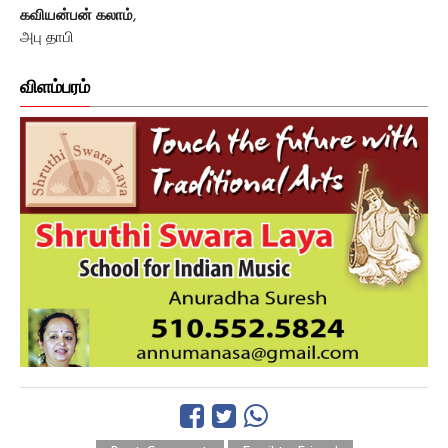
கவியன்பன் கலாம்
,
அபு தாபி
விளம்பரம்