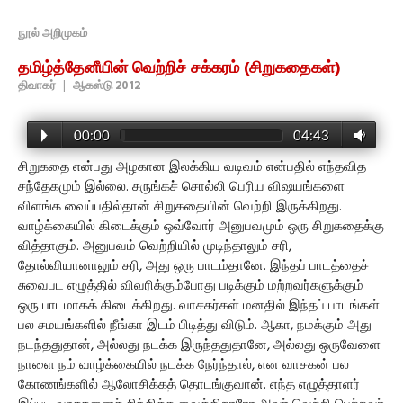
நூல் அறிமுகம்
தமிழ்த்தேனீயின் வெற்றிச் சக்கரம் (சிறுகதைகள்)
திவாகர்
|
ஆகஸ்டு 2012
00:00
04:43
சிறுகதை என்பது அழகான இலக்கிய வடிவம் என்பதில் எந்தவித
சந்தேகமும் இல்லை. சுருங்கச் சொல்லி பெரிய விஷயங்களை
விளங்க வைப்பதில்தான் சிறுகதையின் வெற்றி இருக்கிறது.
வாழ்க்கையில் கிடைக்கும் ஒவ்வோர் அனுபவமும் ஒரு சிறுகதைக்கு
வித்தாகும். அனுபவம் வெற்றியில் முடிந்தாலும் சரி,
தோல்வியானாலும் சரி, அது ஒரு பாடம்தானே. இந்தப் பாடத்தைச்
சுவைபட எழுத்தில் விவரிக்கும்போது படிக்கும் மற்றவர்களுக்கும்
ஒரு பாடமாகக் கிடைக்கிறது. வாசகர்கள் மனதில் இந்தப் பாடங்கள்
பல சமயங்களில் நீங்கா இடம் பிடித்து விடும். ஆகா, நமக்கும் அது
நடந்ததுதான், அல்லது நடக்க இருந்ததுதானே, அல்லது ஒருவேளை
நாளை நம் வாழ்க்கையில் நடக்க நேர்ந்தால், என வாசகன் பல
கோணங்களில் ஆலோசிக்கத் தொடங்குவான். எந்த எழுத்தாளர்