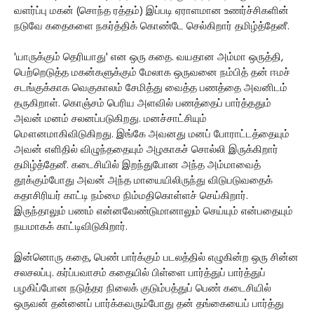
வளர்ப்பு மகன் (சொந்த ரத்தம்) இப்படி ஏராளமான உணர்ச்சிகளின்
நடுவே கதைகளை நகர்த்திக் கொண்டே செல்கிறார் தமிழ்த்தேனீ.
'யாருக்கும் தெரியாது' என ஒரு கதை. வயதான அம்மா ஒருத்தி,
பெற்றெடுத்த மகன்களுக்கும் மேலாக ஒருவனை நம்பித் தன் ஈமச்
சடங்குக்காக வெகுகாலம் சேமித்து வைத்த பணத்தை அவனிடம்
தருகிறாள். கொஞ்சம் பெரிய அளவில் பணத்தைப் பார்த்ததும்
அவன் மனம் சலனப்படுகிறது. மனச்சாட்சியும்
மௌனமாகிவிடுகிறது. இங்கே அவனது மனப் போராட்டத்தையும்
அவன் எளிதில் விழுந்ததையும் அழகாகச் சொல்லி இருக்கிறார்
தமிழ்த்தேனீ. கடைசியில் இறந்துபோன அந்த அம்மாவைத்
தூக்கும்போது அவன் அந்த மாயையிலிருந்து விடுபடுவதைக்
கதாசிரியர் காட்டி நம்மை நிம்மதிகொள்ளச் செய்கிறார்.
இருந்தாலும் பணம் என்னவேண்டுமானாலும் செய்யும் என்பதையும்
நயமாகக் காட்டிவிடுகிறார்.
இன்னொரு கதை, பெண் பார்க்கும் படலத்தில் எழுகின்ற ஒரு சின்ன
சலசலப்பு. கர்ப்பவாசம் கதையில் பிள்ளை பார்த்துப் பார்த்துப்
பழகிப்போன நடுத்தர நிலைக் குடும்பத்துப் பெண் கடைசியில்
ஒருவன் தன்னைப் பார்க்கவரும்போது தன் தங்கையைப் பார்த்து