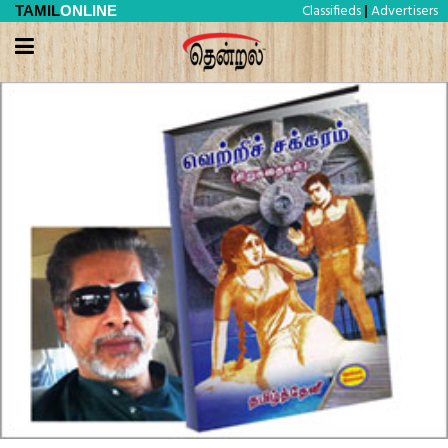
Classifieds
Advertisers
TAMIL
ONLINE
|