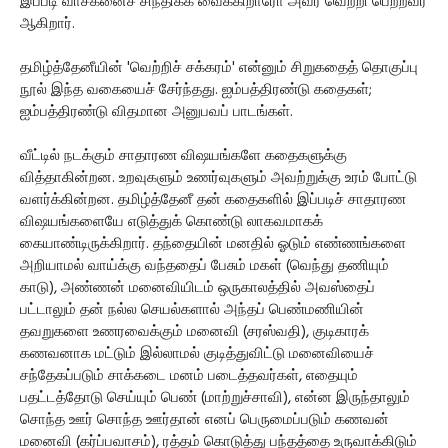
இப்படி வாசகனைச் சிந்திக்க வைக்கிறாரோ அவர் வெற்றி பெற்றவர்
ஆகிறார்.
தமிழ்த்தேனீயின் 'வெற்றிச் சக்கரம்' என்னும் சிறுகதைத் தொகுப்பு
நூல் இந்த வகையைச் சேர்ந்தது. ஐம்பத்திரண்டு கதைகள்;
ஐம்பத்திரண்டு விதமான அனுபவப் பாடங்கள்.
வீட்டில் நடக்கும் சாதாரண விஷயங்களே கதைகளுக்கு
வித்தாகின்றன. உறவுகளும் உணர்வுகளும் அவற்றுக்கு உரம் போட்டு
வளர்க்கின்றன. தமிழ்த்தேனீ தன் கதைகளில் இப்படிச் சாதாரண
விஷயங்களையே எடுத்துக் கொண்டு லாகவமாகக்
கையாண்டிருக்கிறார். தந்தையின் மனதில் ஓடும் எண்ணங்களை
அறியாமல் வாய்க்கு வந்ததைப் பேசும் மகள் (வெந்து தணியும்
காடு), அண்ணன் மனைவியிடம் ஒருகாலத்தில் அவஸ்தைப்
பட்டாலும் தன் நல்ல செயல்களால் அந்தப் பெண்மணியின்
தவறுகளை உணரவைக்கும் மனைவி (சரஸ்வதி), குடிகாரக்
கணவனாக மட்டும் இல்லாமல் குடித்துவிட்டு மனைவியைச்
சந்தேகப்படும் சாக்கடை மனம் படைத்தவர்கள், எதையும்
பதட்டத்தோடு செய்யும் பெண் (மாற்றுச்சாவி), என்ன இருந்தாலும்
சொந்த ஊர் சொந்த ஊர்தான் எனப் பெருமைப்படும் கணவன்
மனைவி (கர்ப்பவாசம்), ரத்தம் கொடுத்து பந்தத்தை உருவாக்கிடும்