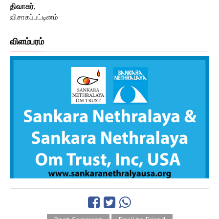
திவாகர்
,
விசாகப்பட்டினம்
விளம்பரம்