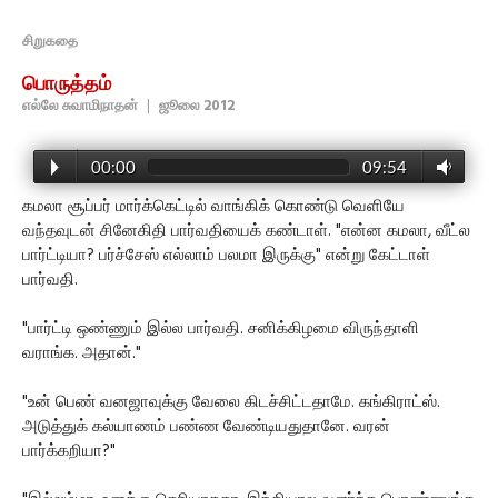
சிறுகதை
பொருத்தம்
எல்லே சுவாமிநாதன்
|
ஜூலை 2012
00:00
09:54
கமலா சூப்பர் மார்க்கெட்டில் வாங்கிக் கொண்டு வெளியே
வந்தவுடன் சினேகிதி பார்வதியைக் கண்டாள். "என்ன கமலா, வீட்ல
பார்ட்டியா? பர்ச்சேஸ் எல்லாம் பலமா இருக்கு" என்று கேட்டாள்
பார்வதி.
"பார்ட்டி ஒண்ணும் இல்ல பார்வதி. சனிக்கிழமை விருந்தாளி
வராங்க. அதான்."
"உன் பெண் வனஜாவுக்கு வேலை கிடச்சிட்டதாமே. கங்கிராட்ஸ்.
அடுத்துக் கல்யாணம் பண்ண வேண்டியதுதானே. வரன்
பார்க்கறியா?"