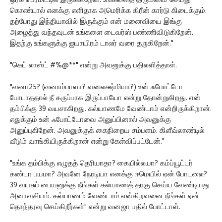
ஒர்க் பெர்மிட்டில் இருக்கிறேன். உங்களைத் திருமணம் செய்து
கொண்டால் எனக்கு எளிதாக அமெரிக்க கிரீன் கார்டு கிடைக்கும்.
தற்போது இந்தியாவில் இருக்கும் என் மனைவியை இங்கு
அழைத்து வந்தவுடன் உங்களை டைவர்ஸ் பண்ணிவிடுகிறேன்.
இதற்கு உங்களுக்கு ஐயாயிரம் டாலர் வரை தருகிறேன்."
"கெட் லாஸ்ட் #%@**" என்று அவனுக்கு பதிலளித்தாள்.
"வனா25? (வனாம்பாளா? வனலக்ஷ்மியா?) உன் ஃபோட்டோ
போடாததால் நீ கருப்பாக இருப்பாயோ என்று தோன்றுகிறது. என்
தம்பிக்கு 39 வயசாகிறது. கல்யாணமே வேண்டாம் என்றிருக்கிறான்.
எதுக்கும் உன் ஃபோட்டோவை அனுப்பினால் அவனுக்கு
அனுப்புகிறேன். அவனுக்குக் கைநிறைய சம்பளம். கிளீவ்லாண்டில்
வீடும் வாங்கியிருக்கிறான் என்று கேள்விப்பட்டேன்."
"உங்க தம்பிக்கு எழுதத் தெரியாதா? கையில்லயா? கம்ப்யூட்டர்
கண்டா பயமா? அவனே நேரடியா எனக்கு ஈமெயில் ஏன் போடலை?
39 வயசுப் பையனுக்கு நீங்கள் கல்யாணத் தரகு செய்ய வேண்டியது
அனாவசியம். கல்யாணம் வேண்டாம் என்கிறவனை நீங்கள் ஏன்
தொந்தரவு செய்கிறீர்கள்" என்று வனஜா பதில் போட்டாள்.