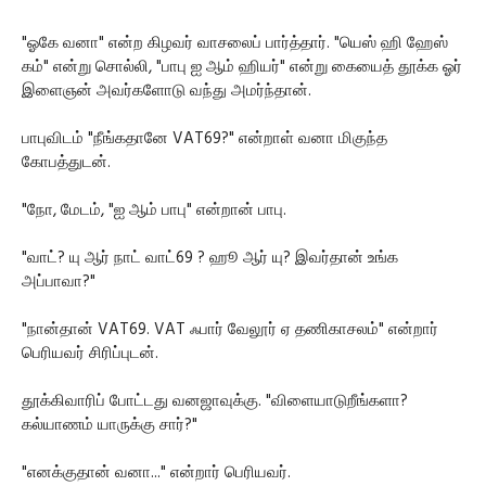
"ஓகே வனா" என்ற கிழவர் வாசலைப் பார்த்தார். "யெஸ் ஹி ஹேஸ்
கம்" என்று சொல்லி, "பாபு ஐ ஆம் ஹியர்" என்று கையைத் தூக்க ஓர்
இளைஞன் அவர்களோடு வந்து அமர்ந்தான்.
பாபுவிடம் "நீங்கதானே VAT69?" என்றாள் வனா மிகுந்த
கோபத்துடன்.
"நோ, மேடம், "ஐ ஆம் பாபு" என்றான் பாபு.
"வாட்? யு ஆர் நாட் வாட்69 ? ஹூ ஆர் யு? இவர்தான் உங்க
அப்பாவா?"
"நான்தான் VAT69. VAT ஃபார் வேலூர் ஏ தணிகாசலம்" என்றார்
பெரியவர் சிரிப்புடன்.
தூக்கிவாரிப் போட்டது வனஜாவுக்கு. "விளையாடுறீங்களா?
கல்யாணம் யாருக்கு சார்?"
"எனக்குதான் வனா..." என்றார் பெரியவர்.