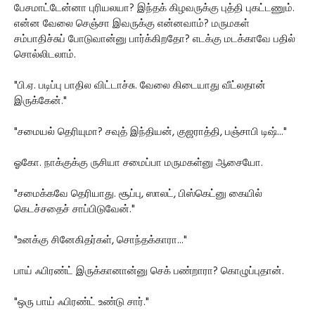
பேசமாட்டேன்னா புரியலயா? இந்தக் கிழவருக்கு புத்தி புகட்டணும்.
என்ன வேலை செஞ்சா இவருக்கு என்னவாம்? மருமகள்
சம்பாதிச்சுப் போடுவான்னு பார்க்கிறதோ? எடக்கு மடக்காவே பதில்
சொல்லிடலாம்.
"பி.ஏ. படிப்பு பாதில விட்டாச்சு. வேலை கிடையாது வீட்லதான்
இருக்கேன்."
"சமையல் தெரியுமா? சவுத் இந்தியன், குஜராத்தி, பஞ்சாபி டிஷ்..."
ஓகோ. நாக்குக்கு ருசியா சமைப்பா மருமகள்னு ஆசையோ.
"சமைக்கவே தெரியாது. சூப்பு, ஸாலட், பிஸ்கெட்னு கையில்
கெடச்சதைச் சாப்பிடுவேன்."
"உனக்கு சினேகிதர்கள், சொந்தக்காரா..."
பாய் ஃபிரண்ட் இருக்கானான்னு செக் பண்றாரா? கொழுப்புதான்.
"ஒரு பாய் ஃபிரண்ட் உண்டு சார்."