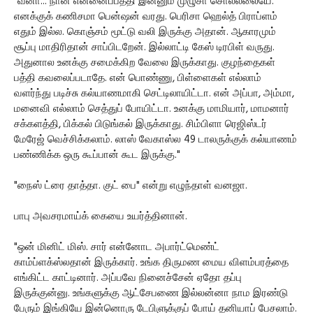
"வனா... நான் என்னைப்பத்தி இன்னும் முழுசா சொல்லலையே.
எனக்குக் கணிசமா பென்ஷன் வரது. பெரிசா ஹெல்த் பிராப்ளம்
எதும் இல்ல. கொஞ்சம் மூட்டு வலி இருக்கு அதான். ஆகாரமும்
சூப்பு மாதிரிதான் சாப்பிடறேன். இல்லாட்டி கேஸ் டிரபிள் வருது.
அதுனால உனக்கு சமைக்கிற வேலை இருக்காது. குழந்தைகள்
பத்தி கவலைப்படாதே. என் பொண்ணு, பிள்ளைகள் எல்லாம்
வளர்ந்து படிச்சு கல்யாணமாகி செட்டிலாயிட்டா. என் அப்பா, அம்மா,
மனைவி எல்லாம் செத்துப் போயிட்டா. உனக்கு மாமியார், மாமனார்
சக்களத்தி, பிக்கல் பிடுங்கல் இருக்காது. சிம்பிளா ரெஜிஸ்டர்
மேரேஜ் வெச்சிக்கலாம். லாஸ் வேகாஸ்ல 49 டாலருக்குக் கல்யாணம்
பண்ணிக்க ஒரு கூப்பான் கூட இருக்கு."
"நைஸ் ட்ரை தாத்தா. குட் பை" என்று எழுந்தாள் வனஜா.
பாபு அவசரமாய்க் கையை உயர்த்தினான்.
"ஒன் மினிட் மிஸ். சார் என்னோட அபார்ட்மெண்ட்
காம்ப்ளக்ஸ்லதான் இருக்கார். உங்க திருமண மைய விளம்பரத்தை
எங்கிட்ட காட்டினார். அப்பவே நினைச்சேன் ஏதோ தப்பு
இருக்குன்னு. உங்களுக்கு ஆட்சேபணை இல்லன்னா நாம இரண்டு
பேரும் இங்கியே இன்னொரு டேபிளுக்குப் போய் தனியாப் பேசலாம்.