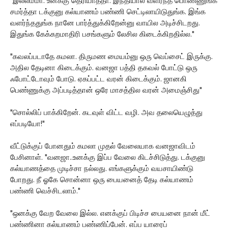
"இல்லம்மா. உனக்கு தெரியாததா. இந்தியால வளர்ந்த பொண்ணுங்க
சமர்த்தா டக்குனு கல்யாணம் பண்ணி செட்டிலாயிடுதுங்க. இங்க
வளர்ந்ததுங்க நானே பார்த்துக்கிறேன்னு வாயில அடிச்சிடறது.
இதுங்க கேக்கறமாதிரி பசங்களும் லேசில கிடைக்கிறதில்ல."
"கவலப்படாதே கமலா. திருமண மையம்னு ஒரு வெப்சைட் இருக்கு.
அதில தேடினா கிடைக்கும். வனஜா பத்தி தகவல் போட்டு ஒரு
ஃபோட்டோவும் போடு. ஏகப்பட்ட வரன் கிடைக்கும். ஜானகி
பெண்ணுக்கு அப்படித்தான் ஒரே மாசத்தில வரன் அமைஞ்சிது"
"சொல்லிப் பாக்கிறேன். கடவுள் விட்ட வழி. அவ தலையெழுத்து
எப்படியோ!"
வீட்டுக்குப் போனதும் கமலா முதல் வேலையாக வனஜாவிடம்
பேசினாள். "வனஜா..உனக்கு இப்ப வேலை கிடச்சிடுத்து. டக்குனு
கல்யாணத்தை முடிச்சா நல்லது. எங்களுக்கும் வயசாயிண்டு
போறது. நீ ஓகே சொன்னா ஒரு பையனைத் தேடி கல்யாணம்
பண்ணி வெச்சிடலாம்."
"ஒனக்கு வேற வேலை இல்ல. எனக்குப் பிடிச்ச பையனை நான் மீட்
பண்ணினா கல்யாணம் பண்ணிப்பேன். எப்ப யாரைப்