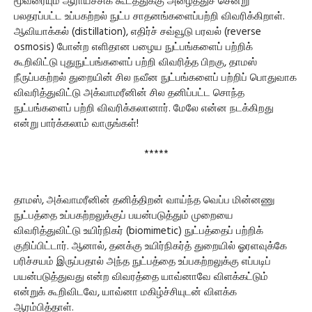
மூவரையும் ஆராய்ச்சிக் கூடத்துக்கு அழைத்துச் சென்று
பலதரப்பட்ட உப்பகற்றல் நுட்ப சாதனங்களைப்பற்றி விவரிக்கிறாள்.
ஆவியாக்கல் (distillation), எதிர்ச் சவ்வூடு பரவல் (reverse
osmosis) போன்ற எளிதான பழைய நுட்பங்களைப் பற்றிக்
கூறிவிட்டு புதுநுட்பங்களைப் பற்றி விவரித்த பிறகு, தாமஸ்
நீருப்பகற்றல் துறையின் சில நவீன நுட்பங்களைப் பற்றிப் பொதுவாக
விவரித்துவிட்டு அக்வாமரீனின் சில தனிப்பட்ட சொந்த
நுட்பங்களைப் பற்றி விவரிக்கலானார். மேலே என்ன நடக்கிறது
என்று பார்க்கலாம் வாருங்கள்!
*****
தாமஸ், அக்வாமரீனின் தனித்திறன் வாய்ந்த வெப்ப மின்னணு
நுட்பத்தை உப்பகற்றலுக்குப் பயன்படுத்தும் முறையை
விவரித்துவிட்டு உயிர்நிகர் (biomimetic) நுட்பத்தைப் பற்றிக்
குறிப்பிட்டார். ஆனால், தனக்கு உயிர்நிகர்த் துறையில் ஓரளவுக்கே
பரிச்சயம் இருப்பதால் அந்த நுட்பத்தை உப்பகற்றலுக்கு எப்படிப்
பயன்படுத்துவது என்ற விவரத்தை யாவ்னாவே விளக்கட்டும்
என்றுக் கூறிவிடவே, யாவ்னா மகிழ்ச்சியுடன் விளக்க
ஆரம்பித்தாள்.