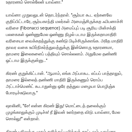
உதாரணம் சொல்லேன் யாவ்னா."
யாவ்னா முறுவலுடன் தொடர்ந்தாள். "சூர்யா கூட ஏற்கனவே
குறிப்பிட்டாரே, சூர்யகாந்தி மலர்கள் அமைஞ்சிருக்கற ஃபிபனாச்சி
வரிசை (Fibonacci sequence) அமைப்புப் படி சூரிய மின்சக்தி
பலகைகள் ஒண்ணுமேல ஒண்ணு நிழல் படாம இருக்கறாமாதிரி
வரிசையா வைக்கறத்துக்கு கண்டு பிடிச்சிருக்காங்க. அதே மாதிரி
தாவர வகை உயிர்நிகர்த்துவத்துக்கு இன்னொரு உதாரணமா,
தாமரை இலைகளைப் பத்தியும் சொல்லலாம். அதுமேல தண்ணி
ஒட்டாம இருக்குன்னு..."
கிரண் குறுக்கிட்டான். "ஆமாம், எங்க அப்பாகூட எப்பப் பாத்தாலும்,
தாமரை இல்லைத் தண்ணி மாதிரி இருக்கணும் ரொம்ப
அட்டாச்மெண்ட் கூடாதுன்னு ஒரே தத்துவ மழையா பொழிஞ்சு
போரடிச்சுடுவாரு."
ஷாலினி, "சே! என்ன கிரண் இது! மொட்டைத் தலைக்கும்
முழங்காலுக்கும் முடிச்சு! நீ இவன் உளர்றதை விடு. யாவ்னா, மேல
சொல்லு!" என்றாள்.