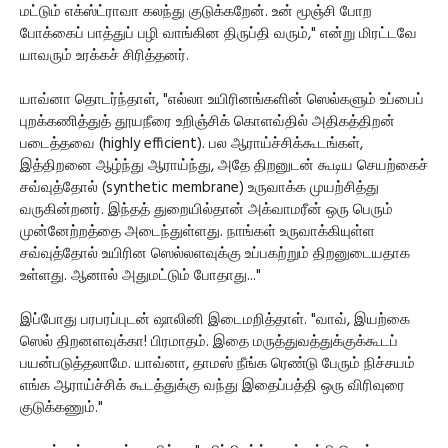
மட்டும் எக்ஸ்ட்ராவா கலந்து குடுக்கறேன். உன் மூஞ்சி போற
போக்கைப் பாத்துப் பழி வாங்கின திருப்தி வரும்," என்று மிரட்டவே
யாவரும் உரக்கச் சிரித்தனர்.
யாவ்னா தொடர்ந்தாள், "எல்லா உயிரினங்களின் ஸெல்களும் உப்பைப்
புறக்கணித்துத் தூயநீரை உறிஞ்சிக் கொளவ்தில் அதிகத்திறன்
படைத்தவை (highly efficient). பல ஆராய்ச்சிக்கூடங்கள்,
இத்திறனை ஆழ்ந்து ஆராய்ந்து, அதே திறனுடன் கூடிய செயற்கைச்
சவ்வுத்தோல் (synthetic membrane) உருவாக்க முயற்சித்து
வருகின்றனர். இந்தத் துறையில்தான் அக்வாமரீன் ஒரு பெரும்
முன்னேற்றத்தை அடைந்துள்ளது. நாங்கள் உருவாக்கியுள்ள
சவ்வுத்தோல் உயிரின ஸெல்லளவுக்கு உப்பகற்றும் திறனுடையதாக
உள்ளது. ஆனால் அதுமட்டும் போதாது..."
இப்போது பரபரப்புடன் ஷாலினி இடைமறித்தாள். "வாவ், இயற்கை
ஸெல் திறனளவுக்கா! பிரமாதம். இதை மருத்துவத்துக்குக்கூடப்
பயன்படுத்தலாமே. யாவ்னா, தாமஸ் நீங்க ரெண்டு பேரும் நிச்சயம்
எங்க ஆராய்ச்சிக் கூடத்துக்கு வந்து இதைப்பத்தி ஒரு விரிவுரை
குடுக்கணும்."