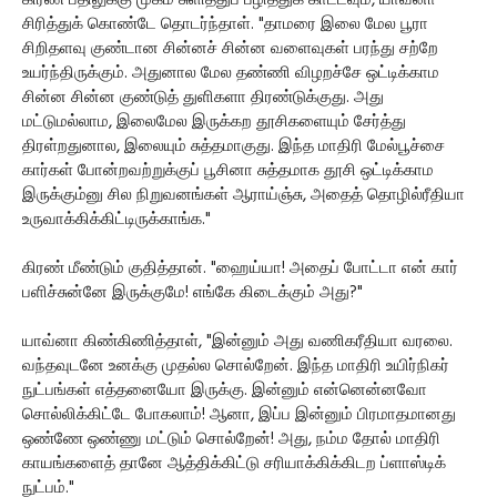
கிரண் பதிலுக்கு முகம் சுளித்துப் பழித்துக் காட்டவும், யாவ்னா
சிரித்துக் கொண்டே தொடர்ந்தாள். "தாமரை இலை மேல பூரா
சிறிதளவு குண்டான சின்னச் சின்ன வளைவுகள் பரந்து சற்றே
உயர்ந்திருக்கும். அதுனால மேல தண்ணி விழறச்சே ஒட்டிக்காம
சின்ன சின்ன குண்டுத் துளிகளா திரண்டுக்குது. அது
மட்டுமல்லாம, இலைமேல இருக்கற தூசிகளையும் சேர்த்து
திரள்றதுனால, இலையும் சுத்தமாகுது. இந்த மாதிரி மேல்பூச்சை
கார்கள் போன்றவற்றுக்குப் பூசினா சுத்தமாக தூசி ஒட்டிக்காம
இருக்கும்னு சில நிறுவனங்கள் ஆராய்ஞ்சு, அதைத் தொழில்ரீதியா
உருவாக்கிக்கிட்டிருக்காங்க."
கிரண் மீண்டும் குதித்தான். "ஹைய்யா! அதைப் போட்டா என் கார்
பளிச்சுன்னே இருக்குமே! எங்கே கிடைக்கும் அது?"
யாவ்னா கிண்கிணித்தாள், "இன்னும் அது வணிகரீதியா வரலை.
வந்தவுடனே உனக்கு முதல்ல சொல்றேன். இந்த மாதிரி உயிர்நிகர்
நுட்பங்கள் எத்தனையோ இருக்கு. இன்னும் என்னென்னவோ
சொல்லிக்கிட்டே போகலாம்! ஆனா, இப்ப இன்னும் பிரமாதமானது
ஒண்ணே ஒண்ணு மட்டும் சொல்றேன்! அது, நம்ம தோல் மாதிரி
காயங்களைத் தானே ஆத்திக்கிட்டு சரியாக்கிக்கிடற ப்ளாஸ்டிக்
நுட்பம்."