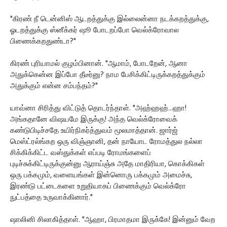
"கிரண் நீ டென்னிஸ் ஆடறத்துக்கு இல்லைன்னா நடக்கறத்துக்கு,
ஓடறத்துக்கு ஸ்னீக்கர் ஷூ போடறப்போ வெல்க்ரோவால
பிணைக்கறதுண்டா?"
கிரண் புரியாமல் குழம்பினான். "ஆமாம், போடறேன், ஆனா
அதுக்கென்ன இப்போ தீடீர்னு? நாம பேசிக்கிட்டிருக்கறத்துக்கும்
அதுக்கும் என்ன சம்பந்தம்?"
யாவ்னா சிரித்து விட்டுத் தொடர்ந்தாள். "அஹ்ஹஹ்...ஹா!
அங்கதானே விஷயமே இருக்கு! அந்த வெல்க்ரோவைக்
கண்டுபிடிச்சதே உயிர்நிகர்த்துவம் மூலமாத்தான். ஜார்ஜ்
மெஸ்ட்ரல்ங்கற ஒரு விஞ்ஞானி, தன் நாயோட ரோமத்துல நல்லா
சிக்கிக்கிட்ட வஸ்துக்கள் எப்படி ரோமங்களைப்
புடிச்சுக்கிட்டிருக்குன்னு ஆராய்ஞ்சு அதே மாதிரியா, கொக்கிகள்
ஒரு பக்கமும், வளையங்கள் இன்னொரு பக்கமும் அமைச்சு,
இரண்டு பட்டைகளை உறுதியாகப் பிணைக்கும் வெல்க்ரோ
நுட்பத்தை உருவாக்கினார்."
ஷாலினி சிலாகித்தாள். "ஆஹா, பிரமாதமா இருக்கே! இன்னும் வேற