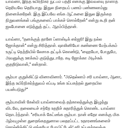
யாவ்னா, இந்த உயிர்நிகர் நுட்பம் பத்தி எனக்கு இவ்வளவு நாளாத்
தெரியவே தெரியாது. இதுல நிறையப் பணம் பண்ணலாம்னு
நினைக்கறேன். இரு இப்பவே எங்க ஆட்களை இதுல இருக்கற
நிறுவனங்கள் பங்குகளைப் பாக்கச் சொல்றேன்" என்று கூறி தன்
ஐஃபோனை எடுத்துத் தட்ட ஆரம்பித்தான்.
யாவ்னா, "தனக்குத் தானே ப்ளாஸ்டிக் ஸர்ஜரி! இது நல்ல
ஜோக்தான்" என்று சிரித்தாள். ஷாலினியோ கண்ணை மேற்பக்கம்
உருட்டி நெற்றியில் லேசாக தட்டிக் கொண்டு, "ஹையோ, போதுமே,
அவனுக்கு ஊக்கம் குடுத்துடாதே. கடி ஜோக்கா அடிச்சுக்
குதறிடுவான்," என்றாள்.
சூர்யா குறுக்கிட்டு வினாவினார். "அதெல்லாம் சரி யாவ்னா, ஆனா,
இந்த உயிர்நிகர்த்துவம் எப்படி உங்க உப்பகற்றல் துறையில
பயன்படுது?"
சூர்யாவின் கேள்வி யாவ்னாவைத் தற்காலத்துக்கு இழுத்து
விடவே, தலையைச் சற்றே உதறிச் சுதாரித்துக் கொண்ட யாவ்னா
தொடர்ந்தாள். "சரியாக் கேட்டீங்க சூர்யா. நான் எதோ எனக்கு மிக
ஆர்வமுள்ள துறைங்கறதுனால பலதரப்பட்ட உதாரணங்களைச்
சொல்லிக்கிட்டு எங்கயோ போயிட்டேன்! சரி உப்பகற்றலுக்கு