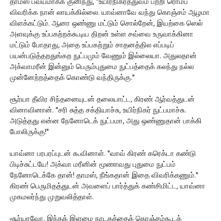
தாமஸ் பவ்யமாகக் குனிந்து, "உயிர்நிகர்த்துவம் பற்றி ரொம்ப
விவரிக்க நான் லாயக்கில்லை. யாவ்னாவே வந்து கொஞ்சம் ஆழமா
விளக்கட்டும். ஆனா ஒண்ணு மட்டும் சொல்றேன், இயற்கை ஸெல்
அளவுக்கு உப்பகற்றக்கூடிய திறன் உள்ள சவ்வை உருவாக்கினா
மட்டும் போதாது, அதை உப்பகற்றும் சாதனத்தில எப்படிப்
பயன்படுத்தறதுங்கற நுட்பமும் வேணும் இல்லையா. அதுலதான்
அக்வாமரீன் இன்னும் பெரும்புதுமை நுட்பத்தைக் கலந்து நல்ல
முன்னேற்றத்தைக் கொண்டு வந்திருக்கு."
சூர்யா தீவிர சிந்தனையுடன் தலையாட்ட, கிரண் ஆர்வத்துடன்
வினாவினான். "சரி சுத்த சக்தியாச்சு, உயிர்நிகர் நுட்பமாச்சு.
அடுத்தது என்ன நேனோடெக் நுட்பமா, அது ஒண்ணுதான் பாக்கி
போலிருக்கு!"
யாவ்னா பரபரப்புடன் கூவினாள். "வாவ் கிரண் கரெக்டா கண்டு
பிடிச்சுட்டயே! அக்வா மரீனின் மூணாவது புதுமை நுட்பம்
நேனோடெக்கே தான்! தாமஸ், நீங்கதான் இதை விவரிக்கணும்."
கிரண் பெருமிதத்துடன் அவளைப் பார்த்துக் கண்சிமிட்ட, யாவ்னா
முகமலர்ந்து முறுவலித்தாள்.
சூர்யாவோ, இந்தக் இளமை நாடகத்தைக் கொஞ்சம்கூடக்