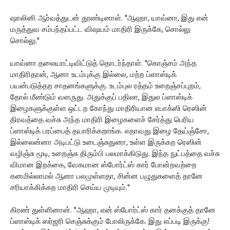
ஷாலினி ஆர்வத்துடன் தூண்டினாள். "ஆஹா, யாவ்னா, இது என்
மருத்துவ சம்பந்தப்பட்ட விஷயம் மாதிரி இருக்கே, சொல்லு
சொல்லு."
யாவ்னா தலையாட்டிவிட்டுத் தொடர்ந்தாள். "கொஞ்சம் அந்த
மாதிரிதான், ஆனா உடம்புக்கு இல்லை, மற்ற ப்ளாஸ்டிக்
பயன்படுத்தற சாதனங்களுக்கு. உடம்புல ரத்தம் உறைஞ்சப்புறம்,
தோல் மீண்டும் வளருது. அதுக்குப் பதிலா, இதுல ப்ளாஸ்டிக்
இழைகளுக்குள்ள ஒட்டற கோந்து மாதிரியான எபாக்ஸி ரெஸின்
திரவத்தை வச்சு அந்த மாதிரி இழைகளைச் சேர்த்து பெரிய
ப்ளாஸ்டிக் பரப்பைத் தயாரிக்கறாங்க. எதாவது இழை தேய்ஞ்சோ,
இல்லைன்னா அடிபட்டு உடைஞ்சுதுனா, உள்ள இருக்கற ரெஸின்
வழிஞ்சு மூடி, உறைஞ்சு திரும்பி பலமாக்கிடுது. இந்த நுட்பத்தை வச்சு
விமான இறக்கை, வேகமான ஸ்போர்ட்ஸ் கார் போன்றவற்றை
கனமில்லாமல் ஆனா பலமுள்ளதா, சின்ன பழுதுகளைத் தானே
சரியாக்கிக்கற மாதிரி செய்ய முடியும்."
கிரண் துள்ளினான். "ஆஹா, என் ஸ்போர்ட்ஸ் கார் தனக்குத் தானே
ப்ளாஸ்டிக் ஸர்ஜரி செஞ்சுக்கும் போலிருக்கே. இது எப்படி இருக்கு!