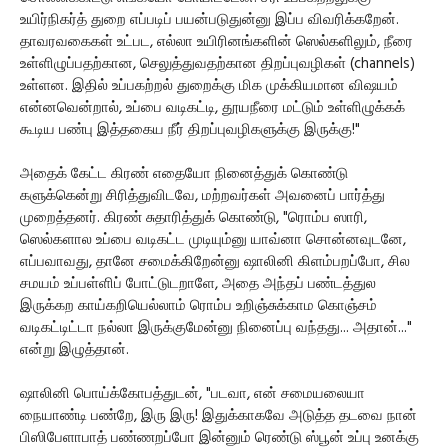
உயிர்நிகர்த் துறை எப்படிப் பயன்படுதுன்னு இப்ப விவரிக்கறேன்.
தாவரவகைகள் உட்பட, எல்லா உயிரினங்களின் ஸெல்களிலும், நீரை
உள்ளிழுப்பதற்கான, செலுத்துவதற்கான திறப்புவழிகள் (channels)
உள்ளன. இதில் உப்பகற்றல் துறைக்கு மிக முக்கியமான விஷயம்
என்னவென்றால், உப்பை வடிகட்டி, தூயநீரை மட்டும் உள்ளிழுக்கக்
கூடிய பண்பு இத்தகைய நீர் திறப்புவழிகளுக்கு இருக்கு!"
அதைக் கேட்ட கிரண் எதையோ நினைத்துக் கொண்டு
களுக்கென்று சிரித்துவிடவே, மற்றவர்கள் அவனைப் பார்த்து
முறைத்தனர். கிரண் சுதாரித்துக் கொண்டு, "ரொம்ப ஸாரி,
ஸெல்களால உப்பை வடிகட்ட முடியும்னு யாவ்னா சொன்னவுடனே,
எப்பவாவது, தானே சமைக்கிறேன்னு ஷாலினி கிளம்பறப்போ, சில
சமயம் உப்பள்ளிப் போட்டுடறாளே, அதை அந்தப் பண்டத்துல
இருக்கற காய்கறியெல்லாம் ரொம்ப உறிஞ்சுக்காம கொஞ்சம்
வடிகட்டிட்டா நல்லா இருக்குமேன்னு நினைப்பு வந்தது... அதான்..."
என்று இழுத்தான்.
ஷாலினி பொய்க்கோபத்துடன், "படவா, என் சமையலையா
நையாண்டி பண்றே, இரு இரு! இதுக்காகவே அடுத்த தடவை நான்
பிஸிபேளாபாத் பண்ணறப்போ இன்னும் ரெண்டு ஸ்பூன் உப்பு உனக்கு