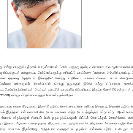
து என்று ஏதேனும் புத்தகம் போடுங்களேன், ப்ளீஸ். அதற்கு முன்பு அவசரமாக சில ஆலோசனைகள
ா குடும்பத்துடன் என்னுடைய பெற்றோர்களுக்கு சரிப்பட்டு வரவில்லை. "என்னை அமெரிக்காவுக்கு 
கள் ஏதாவது 'முதியோர் இல்லத்தில்' சேர்ந்து விடுவோம். எங்கள் விலாசம் கூடக் கொடுக்க
றெல்லாம் எமோஷனல் பிளாக்மெயில் செய்து ஒருமாதிரி இங்கே வந்து விட்டார்கள். எனக்
ம் செய்திருக்கிறார்கள். அவர்கள் கடைசிக் காலத்தில் நிம்மதியாக இருக்க வேண்டுமென்று என் வ
partment) என்னுடன் தங்க வைத்துக் கொண்டிருக்கிறேன்.
டையது காதல் திருமணம். இரண்டு குடும்பங்களிடம் பயங்கர எதிர்ப்பு இருந்தது. இரண்டு குடும்பங
மல் இருந்தன. என் மனைவி மிக நியாயமானவள். அந்த நியாயத்துக்குக் கட்டுப்பட்டு, அவள் சொ
்து மோதல் இருந்தாலும் நியாயம் பேசி ஒருவருக்கொருவர் விட்டுக் கொடுத்துக் கொள்வோம். எ
யும் இல்லை. ஆனால், எங்களுக்குத் திருமணமான புதிதில் என் பெற்றோர்கள் அவளைப் பற்றிப் ப
றாத காயமாக இருக்கிறது. அதேபோல அவளுடைய குடும்பம் என்னைப் பற்றிப் பேசியதும் அவ