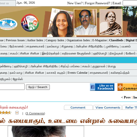
ஆக. 06, 2026
New User?
|
Forgot Password?
| Email:
bout us
sue
|
Previous Issues
|
Author Index
|
Category Index
|
Organization Index
|
E-Magazine
|
Classifieds
|
Digital
பார்வை
|
நேர்காணல்
|
சாதனையாளர்
|
நலம்வாழ
|
சிறுகதை
|
அன்புள்ள சிநேகிதியே
|
முன்னோடி
|
பயணம்
க்கதை
|
சமயம்
|
சினிமா சினிமா
|
இளந்தென்றல்
|
கதிரவனை கேளுங்கள்
|
ஹரிமொழி
|
நிகழ்வுகள்
|
மேலோர் 
ுன்னோடி
|
ஹரிமொழி
|
அன்புள்ள சிநேகிதியே
|
சிறப்புப் பார்வை
|
சமயம்
|
குறுநாவல்
|
பொது
றுகதை
|
நலம் வாழ
|
சினிமா சினிமா
|
வாசகர் கடிதம்
|
Events Calendar
|
சாதனையாளர்
|
கவிதைப்பந்தல்
அறிமுகம்
|
ஜோக்ஸ்
< Prev
|
In
றால் சுவையாகும்!
|
(
3 Comments
)