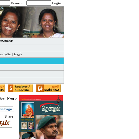
Password:
Login
 Downloads
வாழ்வில்
|
மேலும்
dex
|
Next >
Share: