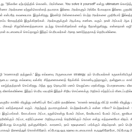
. "நீங்களே ஏற்படுத்திக் கொண்ட பிரச்சினை. You solve it yourself" என்று ultimatum கொடுத்து
 அண்ணா அவர்களை ஏற்றுக்கொள்ளத் தயாராக இல்லை. அவர்களும் அங்கே போவதாக இல்லை. முதலி
ர்கள் என்பதே கவலையாக இருக்கிறது. இரண்டு பிள்ளைகளைப் பெற்ற அவர்களை முதியோர் இல்லத்த
ம்ப ரோஷத்தில் இருக்கிறார்கள். அவர்களுக்குள் அடிக்கடி சண்டை வரும். நான் அம்பயர் ஆக இ
். மிகவும் சிறுபிள்ளைத்தனமாக நடந்து கொள்கிறார்கள் என்று தோன்றுகிறது. என்னதான் வழ
ன்னதான் கடமையைச் செய்தாலும் இந்தப் பெரியவர்கள் அதை உணர்ந்ததாகத் தெரியவில்லை.
 'சரணாகதி தத்துவம்.' இது எவ்வளவு அருமையான strategy. நம் பெரியவர்கள் உருவாக்கியிருக்
ுவருடைய மனது எவ்வளவு வக்கிர சிந்தனைகளைத் தேக்கிக் கொண்டிருந்தாலும், தன்னுடைய காலி
 வாழ்த்தத்தான் செய்கிறது. அந்த ஒரு நொடியில் மனம் வெறுப்பை மறக்கிறது. பொறாமையை விலக
 விளங்கவில்லை. இந்தப் பெரிய வயதில் இந்தச் சிறிய செய்கைக்கு அதிகம் சந்தர்ப்பம் கிடைப்பதில
வருமே காலில் விழுந்து மன்னிப்புக் கேட்பதில் தவறில்லை. 'காலால் உதைத்து விட்டு காலில் விழுந்து ம
ாம் வார்த்தைகள் வரும். அதற்குத் தயாராகுங்கள். பெற்றவர்களிடம் என்ன ஈகோ? பெற்றவர்கள் 
் இருப்பார்கள். கோபக்கார அப்பா, நறுக்கென்று பேசும் அம்மா, கேலியாகப் பேசும் அப்பா, ஜாலியா
ெரிவிக்கும் அப்பா, எதிர்ப்புகளை அதிரடியாகத் தெரிவிக்கும் அம்மா என்று எத்தனையோ விதம். ச
்போது பொருமித் தள்ளுகிறோம். காரணம், நாம் உறவுகளைப் பார்க்கும் விதம்தான். நாம் பெ
ாகவும் நினைத்துக் கொள்கிறோம். எப்போது ஒரு உறவை கடமையாகக் கருதுகிறோமோ, அப்போது அ