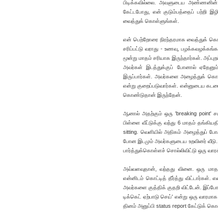
பிடிக்கவில்லை. அவளுடைய அண்ணனின் 
கேட்டபோது, என் குடும்பத்தைப் பற்றி இழ
வைத்துக் கொள்ளுங்கள்.
என் பெற்றோரை நிரந்தரமாக வைத்துக் கொள்வ
சரிப்பட்டு வராது - உணவு, பழக்கவழக்கங்
மூன்று மாதம் சரியாக இருந்தார்கள். அப்
அவர்கள் இடத்துக்குப் போனால் ஏதேன
இருப்பார்கள். அவர்களை அழைத்துக் கொண்
என்று குறைப்படுவார்கள். என்னுடைய கடமைய
கொண்டுதான் இருந்தேன்.
ஆனால் அதற்கும் ஒரு 'breaking point' ச
பிள்ளை வீட்டுக்கு வந்து 6 மாதம் தங்கியத
sitting. வெளியில் அதிகம் அழைத்துப் 
போன இடமும் அவர்களுடைய உறவினர் வீடு
பார்த்துக்கொள்ளச் சொல்லிவிட்டு ஒரு வா
அவ்வளவுதான், வந்தது வினை. ஒரு மாத
என்னிடம் கொட்டித் தீர்த்து விட்டார்கள
அவர்களை குத்திக் குதறி விட்டேன். இப்போ
டிக்கெட் ஏற்பாடு செய்' என்று ஒரு வாரம
தினம் அனுப்பி status report கேட்டுக் க