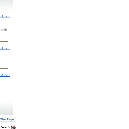
 Article
is his
 Article
 Article
Next >