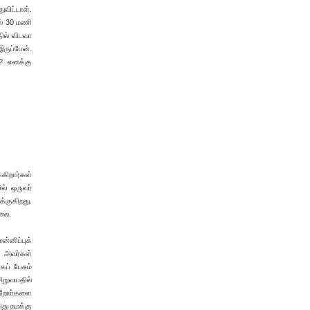
விட்டாள்.
ல் 30 மணி
ில் விடவா
ருப்பேன்.
ி? எனக்கு
கிறார்கள்
ல் ஒருவர்
்குகிறது.
்லை.
ன்னிப்புக்
- அவர்கள்
கப் பேசும்
ிறுவயதில்
ற்றோர்களை
து நமக்கு