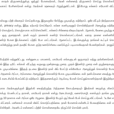
காதல் திருமணத்துக்கு ஒத்துப் போனவர்கள், அவள் என்னைத் திருமணம் செய்து கொள்ளச்
ிவாகப் பேசினார்கள் என்று அவர்கள் உறவையும் அறுத்துவிட்டாள். இப்போது எல்லாம் சரியாகி விட்
து பற்றி விவாதம் செய்தபோது, இருவருமே சேர்ந்து முடிவுக்கு வந்தோம். ஒரே வீட்டில் நிரந்தரமா
கள், privacy என்று, இந்த ஏற்பாடு செய்தோம். எல்லா கண்டிஷனும் சொல்லித்தான் அழைத்து வந்தோ
புறம் கொஞ்சம், கொஞ்சமாக கம்ப்ளெயிண்ட். எல்லாம் சில்லறை விஷயம்தான். ஆனால், வேலை முடிந்து
ும் ஒரு குறைதான். நான் வரும் நாளைக் கண்டு கொள்ளமாட்டார்கள். வராத நாளை எண்ணி
டு போன இடங்களைப் பற்றிப் பேச மாட்டார்கள். ஆசைப்பட்ட இடங்களுக்கு நாங்கள் கூட்டிச் செ
ிலிருந்து நான் தவறிப் போன குற்ற உணர்ச்சியை வளர்க்கும் படியாகவேதான் பேசுகிறார்கள். நானும்
மீபத்தில் வந்துவிட்டது. என்னுடைய மாமனார், மாமியார் எங்களுடன் ஒருமாதம் வந்து தங்கினார்கள்
ில் இந்த டிரிப். எங்கள் வீட்டிற்கு வருவது மூன்றாவது முறை. முதல் இரண்டு முறை என் குழந்தைகள
போக முடியவில்லை. இந்தத் தடவை இரண்டு நாள் லீவ் போட்டு எங்கேயோ அழைத்துக் கொண்டு போய்
. அதனால் அப்பா, அம்மாவை அழைத்துக் கொண்டு போக முடியவில்லை. என் நண்பர்களை வைத்து 
ரக் கடைசியில் போய்விட்டு வந்தோம். இத்தனைக்கும் அடிக்கடி போன் செய்துகொண்டுதான் இருந்தோ
மாக அவர்களுக்குள் இறுக்கி வைத்திருந்த அத்தனை கோபத்தையும் இவர்கள் ஊருக்கு கிளம்
். எனக்கு பெண்டாட்டி தாசன், மாமியார் தாசன் என்று அடைமொழி, வசைமொழி. எனக்கும் தாங்க முட
து 10 நாளாக என் அம்மா ஒரே அழுகை. இரண்டு பேரும் சூட்கேஸ் பேக் செய்து விட்டார்கள். 'உடனே 
ாக ஸ்ட்ரைக். மளிகைச் சாமான் லிஸ்ட் கொடுப்பதில்லை. நான் போனால் என்னிடம் பேசுவதில்லை. என
ொள்கிறேன். அவளிடம் என்னைப் பற்றிச் சொன்னதையே திருப்பிச் சொல்லி புகார்.