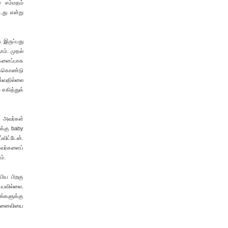
 சம்மதம்
டது என்று
க இருப்பது
ம். முதல்
 களைப்பாக
க்கொண்டு
ல்வதில்லை
 சகித்துக்
. அவர்கள்
ுக்கு baby
விட்டேன்.
அவர்களைப்
ம்.
பிய பிறகு
ியவில்லை.
எங்களுக்கு
் மனைவியை