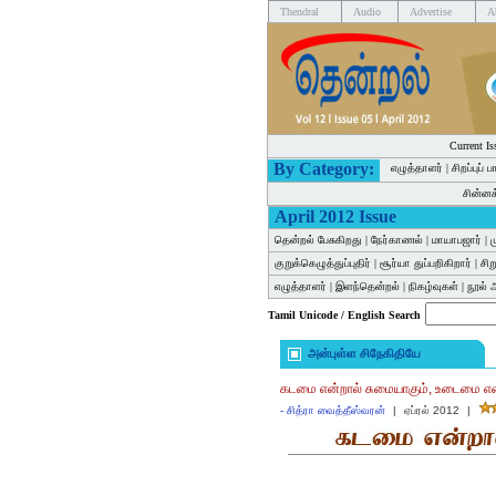
Thendral
Audio
Advertise
A
Current Is
By Category:
எழுத்தாளர்
|
சிறப்புப் 
சின்ன
April 2012 Issue
தென்றல் பேசுகிறது
|
நேர்காணல்
|
மாயாபஜார்
|
ம
குறுக்கெழுத்துப்புதிர்
|
சூர்யா துப்பறிகிறார்
|
சி
எழுத்தாளர்
|
இளந்தென்றல்
|
நிகழ்வுகள்
|
நூல் 
Tamil Unicode / English Search
அன்புள்ள சிநேகிதியே
கடமை என்றால் சுமையாகும், உடைமை என்
-
சித்ரா வைத்தீஸ்வரன்
|
ஏப்ரல் 2012
|