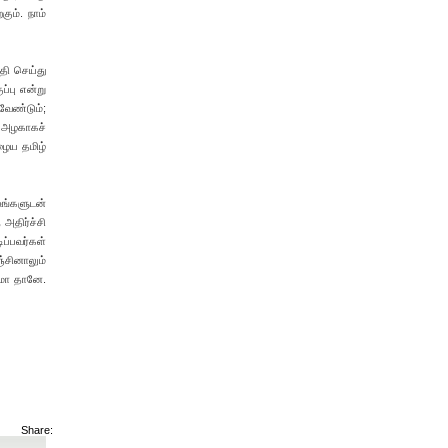
ும். நாம்
தி செய்து
்பு என்று
வேண்டும்;
் அழகாகச்
பழைய தமிழ்
ங்களுடன்
 அதிர்ச்சி
ப்பவர்கள்
்சினாலும்
்மா தானே.
Share: