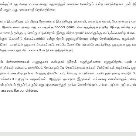
்கும்போது அதை எப்படியாவது பாதுகாத்துக் கொள்ள வேண்டும் என்ற உணர்ச்சிதான் முன் நிற்க
்டாலும் அது சுமையாகத் தெரிவதில்லை.
யாக இருக்கிறது. நம் அன்பு தேவையாக இருக்கிறது. இடவசதி, வைத்திய வசதி, பொருளாதார வச
. ஆனால் சுமை குறையாது. பையனுக்கு soccer game, பெண்ணுக்கு கராத்தே அல்லது சங்கீத வகுப
ைகளைத் தள்ளுபடி செய்து விடுகிறோம். இன்று 'ஸ்ரீராமநவமி' கோவிலுக்கு கூட்டிக்கொண்டு போக 
 அழைத்துக் கொண்டு போகவேண்டும் என்று நேரம் ஒதுக்குகிறோமா என்று தெரியவில்லை. இதுபோல
க்கிறேன். வாரத்தில் ஒருநாள் அவர்களோடு சாப்பிட வேண்டும். இரண்டு வாரத்திற்கு ஒருமுறை ஒரு 
ு அந்த மகன் ஒரு அட்டவணை போட்டு வைத்திருக்கிறார்.
ப் பிரச்சனையையும் அணுகுவார் என்பதால் இந்தக் கருத்துக்களை எழுதுகிறேன். அவர் உ
. நீங்கள் எவ்வளவு மன்னிப்புக் கேட்டாலும் பிடி கொடுக்காமல் உங்கள் பெற்றோர்கள் இருந்தால், ஒரு
்க விரும்புகிறார்களோ அதற்கு நீங்களே வழி செய்து காட்டுங்கள். யாரிடமும் குறை கண்டு பிடி
 உங்களிடமே திரும்ப வருவார்கள். அதற்கும் தயாராக இருங்கள். எவ்வளவு சொன்னாலும், கெஞ
ைகள் நம்மிடம் திரும்பி வரும்போது அரவணைத்துத் தானே கொள்கிறோம். அப்பா, அம்மா, அப்பா அம
o assests like our children.