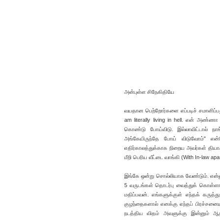
அன்புள்ள சிநேகிதியே
வயதான பெற்றோர்களை எப்படிச் சமாளிப்ப
am literally living in hell. என் அண்ண
கொண்டு போய்விடு. இல்லாவிட்டால் நாங்
அங்கேயிருந்தே போய் விடுவோம்" என்
எதிர்காலத்துக்காக நிறைய அவர்கள் தியாக
மீறி பெரிய வீட்டை வாங்கி (With In-law a
இங்கே ஒன்று சொல்லியாக வேண்டும். என்னு
5 வருடங்கள் தொடர்பு வைத்துக் கொள்ளா
மதிப்பவன். எங்களுக்குள் எந்தக் கருத
குழந்தைகளால் எனக்கு எந்தப் பிரச்சனை
நடத்திய விதம் அவளுக்கு இன்னும் ஆ