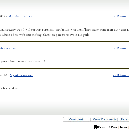
2012 -
My other reviews
<< Return to
advice.any way I will support parents,if the fault is with them.They have done their duty and it 
 afraid of his wife and shifting blame on parents to avoid his guilt.
ther reviews
<< Return to
 porunthum. nandri aasiriyare!!!!
 2012 -
My other reviews
<< Return to
's instructions
Print
< Prev
|
Index
|