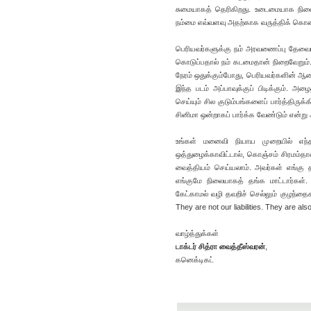
சுமையாகத் தெரிகிறது. உடைமையாக நினைக
நம்மை எவ்வளவு அதற்காக வருத்திக் கொண
பெரியவர்களுக்கு நம் அரவணைப்பு தேவை
கொடுப்பதால் நம் கடமைதான் நிறைவேறும்
நேரம் ஒதுக்கும்போது, பெரியவர்களின் ஆச
இந்த படம் அப்பாவுக்குப் பிடிக்கும்.
செய்யும் சில குடும்பங்களைப் பார்த்திரு
சினிமா ஒன்றாகப் பார்க்க வேண்டும் என்ற
உங்கள் மனைவி நியாய முறையில் எந்த
ஒத்துழைக்காவிட்டால், கொஞ்சம் சிரமம்தான்
வைத்தியம் செய்யலாம். அவர்கள் எங்கு தங
எங்குமே நிலையாகத் தங்க மாட்டார்கள்.
கேட்காமல் வழி தவறிச் செல்லும் குழந்த
They are not our liabilities. They are als
வாழ்த்துக்கள்
டாக்டர் சித்ரா வைத்தீஸ்வரன்
,
கனெக்டிகட்