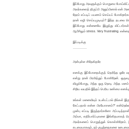
இப்போது அவளுக்கும் பொறுமை போய்விட்டது
அவர்களைத் திருப்பி அனுப்பினால் என்
நேரம் எப்படிப் பயணம் செய்யப் போகிறா
நான் வழி செய்யமுடியும்? இந்த தடவை ரொ
இப்போது என்னையே இழுத்து விட்டார்கள
ஆபீசிலும் stress. Very frustrating. எ
இப்படிக்கு
................
அன்புள்ள சிநேகிதரே
எனக்கு இப்போதைக்குத் தெரிந்த ஒரே வழி
என்று நான் பிரமித்துப் போகிறேன். ஒர
விழும்போது, அந்த ஒரு நொடி அந்த மனம்
சிறிய வயதில் இந்தப் பெரிய உண்மை எனக்கு
உங்கள் மனைவியும் உடன்பட்டால் நீங்கள் இரு
கேட்பதால் என்ன பிரயோசனம்?' என்றெல்ல
முன்பு எப்படி இருந்தார்களோ அப்படித்தான
அம்மா, எதிர்பார்ப்புகளை இங்கிதமாகத் த
அவர்களைப் பொறுத்துக் கொள்கிறோம். இப
கடமையாகவும், நம் குழந்தைகளை உடைமைய