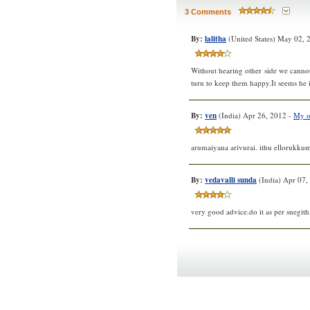
3 Comments
By:
lalitha
(United States) May 02, 
Without hearing other side we cannot 
turn to keep them happy.It seems he is
By:
ven
(India) Apr 26, 2012 -
My o
arumaiyana arivurai. ithu ellorukkum
By:
vedavalli sunda
(India) Apr 07,
very good advice.do it as per snegithi