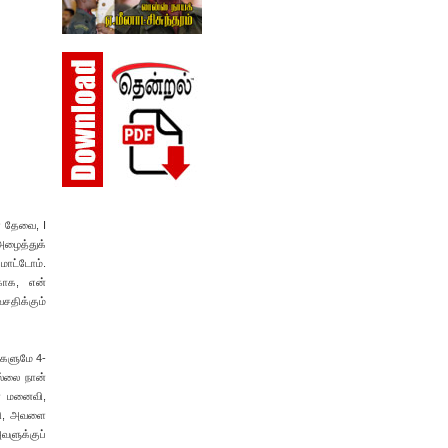
் தேவை, I
அழைத்துக்
மாட்டோம்.
காக, என்
சதிக்கும்
்களுமே 4-
ல்லை நான்
ன் மனைவி,
ேசி, அவளை
ளுக்குப்