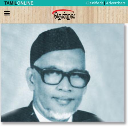
Classifieds
Advertisers
TAMIL
ONLINE
|