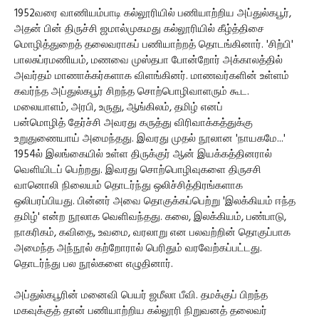
1952வரை வாணியம்பாடி கல்லூரியில் பணியாற்றிய அப்துல்கபூர்,
அதன் பின் திருச்சி ஜமால்முகமது கல்லூரியில் கீழ்த்திசை
மொழித்துறைத் தலைவராகப் பணியாற்றத் தொடங்கினார். 'சிற்பி'
பாலசுப்ரமணியம், மணவை முஸ்தபா போன்றோர் அக்காலத்தில்
அவர்தம் மாணாக்கர்களாக விளங்கினர். மாணவர்களின் உள்ளம்
கவர்ந்த அப்துல்கபூர் சிறந்த சொற்பொழிவாளரும் கூட.
மலையாளம், அரபி, உருது, ஆங்கிலம், தமிழ் எனப்
பன்மொழித் தேர்ச்சி அவரது கருத்து விரிவாக்கத்துக்கு
உறுதுணையாய் அமைந்தது. இவரது முதல் நூலான 'நாயகமே...'
1954ல் இலங்கையில் உள்ள திருக்குர் ஆன் இயக்கத்தினரால்
வெளியிடப் பெற்றது. இவரது சொற்பொழிவுகளை திருசசி
வானொலி நிலையம் தொடர்ந்து ஒலிச்சித்திரங்களாக
ஒலிபரப்பியது. பின்னர் அவை தொகுக்கப்பெற்று 'இலக்கியம் ஈந்த
தமிழ்' என்ற நூலாக வெளிவந்தது. கலை, இலக்கியம், பண்பாடு,
நாகரிகம், கவிதை, உவமை, வரலாறு என பலவற்றின் தொகுப்பாக
அமைந்த அந்நூல் கற்றோரால் பெரிதும் வரவேற்கப்பட்டது.
தொடர்ந்து பல நூல்களை எழுதினார்.
அப்துல்கபூரின் மனைவி பெயர் ஜமீலா பீவி. தமக்குப் பிறந்த
மகவுக்குத் தான் பணியாற்றிய கல்லூரி நிறுவனத் தலைவர்