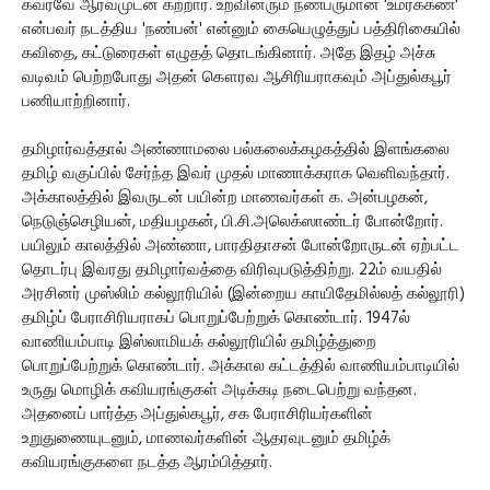
கவரவே ஆர்வமுடன் கற்றார். உறவினரும் நண்பருமான 'உமர்க்கண்'
என்பவர் நடத்திய 'நண்பன்' என்னும் கையெழுத்துப் பத்திரிகையில்
கவிதை, கட்டுரைகள் எழுதத் தொடங்கினார். அதே இதழ் அச்சு
வடிவம் பெற்றபோது அதன் கௌரவ ஆசிரியராகவும் அப்துல்கபூர்
பணியாற்றினார்.
தமிழார்வத்தால் அண்ணாமலை பல்கலைக்கழகத்தில் இளங்கலை
தமிழ் வகுப்பில் சேர்ந்த இவர் முதல் மாணாக்கராக வெளிவந்தார்.
அக்காலத்தில் இவருடன் பயின்ற மாணவர்கள் க. அன்பழகன்,
நெடுஞ்செழியன், மதியழகன், பி.சி.அலெக்ஸாண்டர் போன்றோர்.
பயிலும் காலத்தில் அண்ணா, பாரதிதாசன் போன்றோருடன் ஏற்பட்ட
தொடர்பு இவரது தமிழார்வத்தை விரிவுபடுத்திற்று. 22ம் வயதில்
அரசினர் முஸ்லிம் கல்லூரியில் (இன்றைய காயிதேமில்லத் கல்லூரி)
தமிழ்ப் பேராசிரியராகப் பொறுப்பேற்றுக் கொண்டார். 1947ல்
வாணியம்பாடி இஸ்லாமியக் கல்லூரியில் தமிழ்த்துறை
பொறுப்பேற்றுக் கொண்டார். அக்கால கட்டத்தில் வாணியம்பாடியில்
உருது மொழிக் கவியரங்குகள் அடிக்கடி நடைபெற்று வந்தன.
அதனைப் பார்த்த அப்துல்கபூர், சக பேராசிரியர்களின்
உறுதுணையுடனும், மாணவர்களின் ஆதரவுடனும் தமிழ்க்
கவியரங்குகளை நடத்த ஆரம்பித்தார்.