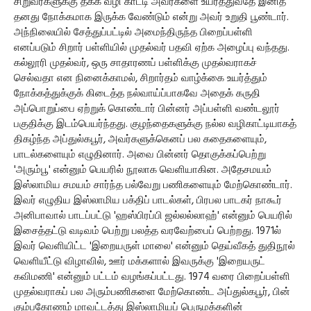
சிறுவர்களுக்கு தக்க வழி காட்டி அவர்களை உயர்த்துவதே இனித்
தனது நோக்கமாக இருக்க வேண்டும் என்று அவர் உறுதி பூண்டார்.
அந்நிலையில் சேத்துப்பட்டில் அமைந்திருந்த பிறைப்பள்ளி
எனப்படும் சிறார் பள்ளியில் முதல்வர் பதவி ஏற்க அழைப்பு வந்தது.
கல்லூரி முதல்வர், ஒரு சாதாரணப் பள்ளிக்கு முதல்வராகச்
செல்வதா என நினைக்காமல், சிறார்தம் வாழ்க்கை உயர்த்தும்
நோக்கத்துக்குக் கிடைத்த நல்வாய்ப்பாகவே அதைக் கருதி
அப்பொறுப்பை ஏற்றுக் கொண்டார் பின்னர் அப்பள்ளி வண்டலூர்
பகுதிக்கு இடம்பெயர்ந்தது. குழந்தைகளுக்கு நல்ல வழிகாட்டியாகத்
திகழ்ந்த அப்துல்கபூர், அவர்களுக்கெனப் பல கதைகளையும்,
பாடல்களையும் எழுதினார். அவை பின்னர் தொகுக்கப்பெற்று
'அரும்பூ' என்னும் பெயரில் நூலாக வெளியாகின. அதேசமயம்
இஸ்லாமிய சமயம் சார்ந்த பல்வேறு பணிகளையும் மேற்கொண்டார்.
இவர் எழுதிய இஸ்லாமிய பக்திப் பாடல்கள், பிரபல பாடகர் நாகூர்
அனிபாவால் பாடப்பட்டு 'ஹஸ்பிரப்பி ஜல்லல்லாஹ்' என்னும் பெயரில்
இசைத்தட்டு வடிவம் பெற்று பலத்த வரவேற்பைப் பெற்றது. 1971ல்
இவர் வெளியிட்ட 'இறையருள் மாலை' என்னும் தெய்வீகத் துதிநூல்
வெளியீட்டு விழாவில், ஊர் மக்களால் இவருக்கு 'இறையருட்
கவிமணி' என்னும் பட்டம் வழங்கப்பட்டது. 1974 வரை பிறைப்பள்ளி
முதல்வராகப் பல அரும்பணிகளை மேற்கொண்ட அப்துல்கபூர், பின்
கும்பகோணம் மாவட்டத்து இஸ்லாமியப் பெருமக்களின்