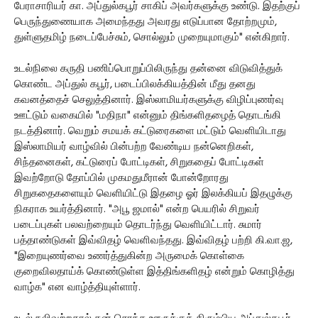
பேராசாரியர் கா. அப்துல்கபூர் சாகிப் அவர்களுக்கு உண்டு. இதற்குப்
பெருந்துணையாக அமைந்தது அவரது எடுப்பான தோற்றமும்,
துள்ளுதமிழ் நடைப்பேச்சும், சொல்லும் முறையுமாகும்" என்கிறார்.
உடல்நிலை கருதி பணிப்பொறுப்பிலிருந்து தன்னை விடுவித்துக்
கொண்ட அப்துல் கபூர், படைப்பிலக்கியத்தின் மீது தனது
கவனத்தைச் செலுத்தினார். இஸ்லாமியர்களுக்கு விழிப்புணர்வு
ஊட்டும் வகையில் "மதிநா" என்னும் திங்களிதழைத் தொடங்கி
நடத்தினார். வெறும் சமயக் கட்டுரைகளை மட்டும் வெளியிடாது
இஸ்லாமியர் வாழ்வில் பின்பற்ற வேண்டிய நன்னெறிகள்,
சிந்தனைகள், கட்டுரைப் போட்டிகள், சிறுகதைப் போட்டிகள்
இவற்றோடு தோப்பில் முகமதுமீரான் போன்றோரது
சிறுகதைகளையும் வெளியிட்டு இதழை ஓர் இலக்கியப் இதழுக்கு
நிகராக உயர்த்தினார். "அபூ ஜமால்" என்ற பெயரில் சிறுவர்
படைப்புகள் பலவற்றையும் தொடர்ந்து வெளியிட்டார். சுமார்
பத்தாண்டுகள் இவ்விதழ் வெளிவந்தது. இவ்விதழ் பற்றி கி.வா.ஜ,
"இறையுணர்வை உணர்த்துகின்ற அருமைக் கொள்கை
குறைவிலதாய்க் கொண்டுள்ள இத்திங்களிதழ் என்றும் கொழித்து
வாழ்க" என வாழ்த்தியுள்ளார்.