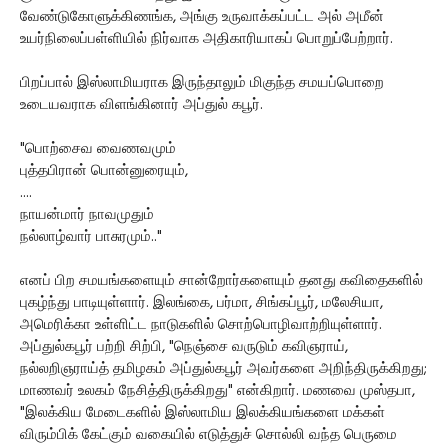
வேண்டுகோளுக்கிணங்க, அங்கு உருவாக்கப்பட்ட அல் அமீன்
உயர்நிலைப்பள்ளியில் நிர்வாக அதிகாரியாகப் பொறுப்பேற்றார்.
பிறப்பால் இஸ்லாமியராக இருந்தாலும் மிகுந்த சமயப்பொறை
உடையவராக விளங்கினார் அப்துல் கபூர்.
"பொற்சைவ வைணவமும்
புத்தபிரான் பொன்னுரையும்,
....
நாயன்மார் நாவமுதும்
நல்லாழ்வார் பாசுரமும்.."
எனப் பிற சமயங்களையும் சான்றோர்களையும் தனது கவிதைகளில்
புகழ்ந்து பாடியுள்ளார். இலங்கை, பர்மா, சிங்கப்பூர், மலேசியா,
அமெரிக்கா உள்ளிட்ட நாடுகளில் சொற்பொழிவாற்றியுள்ளார்.
அப்துல்கபூர் பற்றி சிற்பி, "நெஞ்சை வருடும் கவிஞராய்,
நல்லறிஞராய்த் தமிழகம் அப்துல்கபூர் அவர்களை அறிந்திருக்கிறது;
மாணவர் உலகம் நேசித்திருக்கிறது" என்கிறார். மணவை முஸ்தபா,
"இலக்கிய மேடைகளில் இஸ்லாமிய இலக்கியங்களை மக்கள்
விரும்பிக் கேட்கும் வகையில் எடுத்துச் சொல்லி வந்த பெருமை