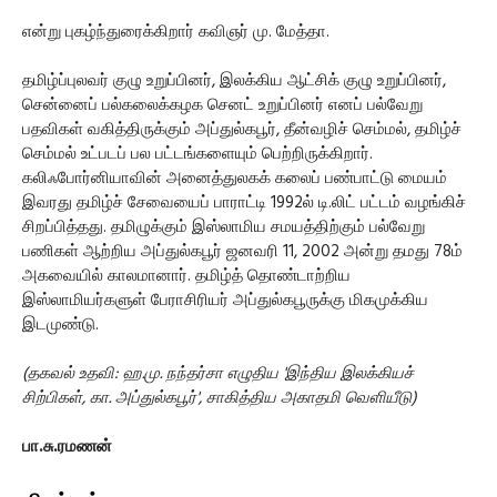
என்று புகழ்ந்துரைக்கிறார் கவிஞர் மு. மேத்தா.
தமிழ்ப்புலவர் குழு உறுப்பினர், இலக்கிய ஆட்சிக் குழு உறுப்பினர்,
சென்னைப் பல்கலைக்கழக செனட் உறுப்பினர் எனப் பல்வேறு
பதவிகள் வகித்திருக்கும் அப்துல்கபூர், தீன்வழிச் செம்மல், தமிழ்ச்
செம்மல் உட்படப் பல பட்டங்களையும் பெற்றிருக்கிறார்.
கலிஃபோர்னியாவின் அனைத்துலகக் கலைப் பண்பாட்டு மையம்
இவரது தமிழ்ச் சேவையைப் பாராட்டி 1992ல் டி.லிட் பட்டம் வழங்கிச்
சிறப்பித்தது. தமிழுக்கும் இஸ்லாமிய சமயத்திற்கும் பல்வேறு
பணிகள் ஆற்றிய அப்துல்கபூர் ஜனவரி 11, 2002 அன்று தமது 78ம்
அகவையில் காலமானார். தமிழ்த் தொண்டாற்றிய
இஸ்லாமியர்களுள் பேராசிரியர் அப்துல்கபூருக்கு மிகமுக்கிய
இடமுண்டு.
(தகவல் உதவி: ஹ.மு. நந்தர்சா எழுதிய 'இந்திய இலக்கியச்
சிற்பிகள், கா. அப்துல்கபூர்', சாகித்திய அகாதமி வெளியீடு)
பா.சு.ரமணன்