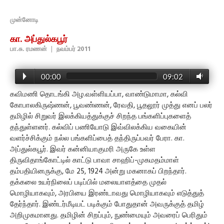
முன்னோடி
கா. அப்துல்கபூர்
பா.சு. ரமணன்
|
நவம்பர் 2011
00:00
09:02
கவிமணி தொடங்கி அழ.வள்ளியப்பா, வாண்டுமாமா, கல்வி
கோபாலகிருஷ்ணன், பூவண்ணன், ரேவதி, பூதலூர் முத்து எனப் பலர்
தமிழில் சிறுவர் இலக்கியத்துக்குச் சிறந்த பங்களிப்புகளைத்
தந்துள்ளனர். கல்விப் பணியோடு இவ்விலக்கிய வகையின்
வளர்ச்சிக்கும் நல்ல பங்களிப்பைத் தந்திருப்பவர் பேரா. கா.
அப்துல்கபூர். இவர் கன்னியாகுமரி அருகே உள்ள
திருவிதாங்கோட்டில் காட்டு பாவா சாஹிப்-முகமதம்மாள்
தம்பதியினருக்கு, மே 25, 1924 அன்று மகனாகப் பிறந்தார்.
தக்கலை உயர்நிலைப் படிப்பில் மலையாளத்தை முதல்
மொழியாகவும், அரபியை இரண்டாவது மொழியாகவும் எடுத்துத்
தேர்ந்தார். இண்டர்மீடியட் படிக்கும் போதுதான் அவருக்குத் தமிழ்
அறிமுகமானது. தமிழின் சிறப்பும், நுண்மையும் அவரைப் பெரிதும்