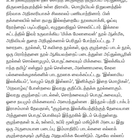
உடல் நலிவுற்றதால் தன் சொந்த ஊருக்குத் திரும்பிய அப்துல்கபூர்,
திருவனந்தபுரத்தில் உள்ள திராவிட மொழியியல் நிறுவனத்தில்
நிர்வாக அதிகாரியாகச் சிலகாலம் பணியாற்றினார். பின்
தக்கலையில் உள்ள தமது இல்லத்தையே நூலகமாக்கி, ஓய்வு
நேரத்தைப் படிப்பதிலும், எழுதுவதிலும் செலவிட்டார். இக்கால
கட்டத்தில் இவர் உருவாக்கிய 'மிக்க மேலானவன்' நூல் ஆன்மீக,
அறிவியல் துறை அறிஞர்களால் பெரிதும் போற்றப்பட்டது. 7
உரைநடை நூல்கள், 12 கவிதை நூல்கள், ஒரு குழந்தைப் பாடல் நூல்,
ஒரு பிரார்த்தனை நூல் ஆகியவற்றைப் படைத்துள்ள அப்துல்கபூரின்
நூல்கள் சொல்லாழமும், பொருட்சுவையும் மிக்கவை. 'இலக்கியம்
ஈந்த தமிழ்' என்னும் நூல் சென்னை, அண்ணாமலை, கேரள
பல்கலைக்கழகங்களில் பாடநூலாக வைக்கப்பட்டது. 'இஸ்லாமிய
இலக்கியம்', 'வாழும் நெறி இஸ்லாம்', 'இனிக்கும் இறை மொழிகள்',
'அறவாழ்வு' போன்றவை இவரது குறிப்பிடத்தக்க நூல்களாகும்.
இவரது குழந்தைப் பாடல்கள், சொற்சுவையும் பொருட்சுவையும்,
ஓசை நயமும் மிக்கனவாய் அமைந்துள்ளன . இந்நூல் பற்றி டாக்டர்
இராசம்மாள் தேவதாஸ், "குழந்தை இலக்கியத்திற்குத் தேவையான
அத்துணை பொருட்பொலிவும் இந்நூலில் இடம் பெற்றுள்ளது.
குழந்தைகள் உடல், உள்ளம், உயிர் மூன்றும் மகிழ்ச்சி அடைய இது
ஒரு அருமையான படைப்பு. இம்மாதிரிப் பாடல்களை எல்லாக்
குழந்தைகளும் ருசித்து அனுபவிக்க வேண்டும். ஆகவே எல்லாப்