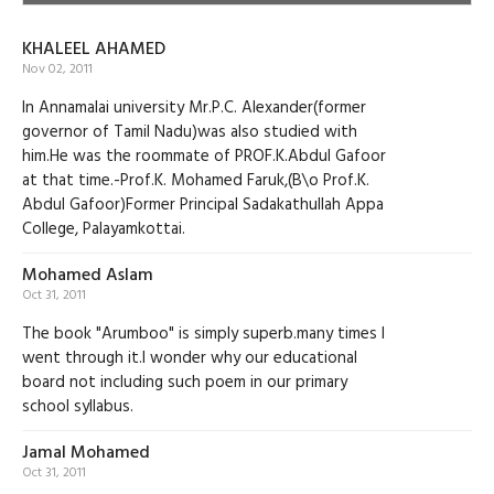
KHALEEL AHAMED
Nov 02, 2011
In Annamalai university Mr.P.C. Alexander(former
governor of Tamil Nadu)was also studied with
him.He was the roommate of PROF.K.Abdul Gafoor
at that time.-Prof.K. Mohamed Faruk,(B\o Prof.K.
Abdul Gafoor)Former Principal Sadakathullah Appa
College, Palayamkottai.
Mohamed Aslam
Oct 31, 2011
The book "Arumboo" is simply superb.many times I
went through it.I wonder why our educational
board not including such poem in our primary
school syllabus.
Jamal Mohamed
Oct 31, 2011