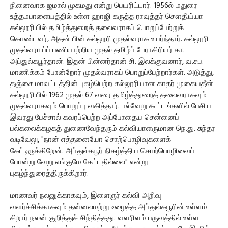
நினைவாக ஜமால் முகமது என்று பெயரிட்டார். 1956ல் மதுரை
உத்தமபாளையத்தில் உள்ள ஹாஜி கருத்த ராவுத்தர் சௌதிய்யா
கல்லூரியில் தமிழ்த்துறைத் தலைவராகப் பொறுப்பேற்றுக்
கொண்டவர், அதன் பின் கல்லூரி முதல்வராக உயர்ந்தார். கல்லூரி
முதல்வராய்ப் பணியாற்றிய முதல் தமிழ்ப் பேராசிரியர் கா.
அப்துல்கபூர்தான். இதன் பின்னர்தான் சி. இலக்குவனார், வ.சுப.
மாணிக்கம் போன்றோர் முதல்வராகப் பொறுப்பேற்றார்கள். அடுத்து,
தஞ்சை மாவட்டத்தின் புகழ்பெற்ற கல்லூரியான காதர் முகையதீன்
கல்லூரியில் 1962 முதல் 67 வரை தமிழ்த்துறைத் தலைவராகவும்
முதல்வராகவும் பொறுப்பு வகித்தார். பல்வேறு கூட்டங்களில் பேசிய
இவரது பேச்சால் கவரப்பெற்ற அப்போதைய சென்னைப்
பல்கலைக்கழகத் துணைவேந்தரும் கல்வியாளருமான நெ.து. சுந்தர
வடிவேலு, "நான் எத்தனையோ சொற்பொழிவுகளைக்
கேட்டிருக்கிறேன். அப்துல்கபூர் நிகழ்த்திய சொற்பொழிவைப்
போன்று வேறு எங்குமே கேட்டதில்லை" என்று
புகழ்ந்துரைத்திருக்கிறார்.
மாணவர் நலனுக்காகவும், இளைஞர் கல்வி அறிவு
வளர்ச்சிக்காகவும் தன்னலமற்று உழைத்த அப்துல்கபூரின் உள்ளம்
சிறார் நலன் குறித்துச் சிந்தித்தது. வளரிளம் பருவத்தில் உள்ள